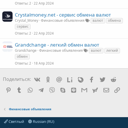
Ответы
2
22 Апр 2024
Crystalmoney.net - сервис обмена валют
Crystal_Money
Финансовые объявления
валют
обмена
сервис
Ответы
2
22 Апр 2024
Grandchange - легкий обмен валют
Grandchange
Финансовые объявления
валют
легкий
обмен
Ответы
2
18 Апр 2024
Vkontakte
Odnoklassniki
Mail.ru
Liveinternet
Livejournal
Facebook
Twitter
Redd
Поделиться:
Pinterest
Tumblr
WhatsApp
Telegram
Viber
Skype
Line
Gmail
yahoomail
Электро
Сс
Финансовые объявления
Светлый
Russian (RU)