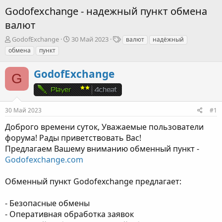
Godofexchange - надежный пункт обмена
валют
А
Д
Т
GodofExchange
30 Май 2023
валют
надёжный
в
а
е
обмена
пункт
т
т
г
о
а
и
GodofExchange
р
н
G
т
а
е
ч
м
а
ы
л
30 Май 2023
#1
а
Доброго времени суток, Уважаемые пользователи
форума! Рады приветствовать Вас!
Предлагаем Вашему вниманию обменный пункт -
Godofexchange.com
Обменный пункт Godofexchange предлагает:
- Безопасные обмены
- Оперативная обработка заявок