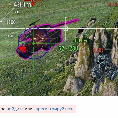
мое
войдите
или
зарегистрируйтесь
.