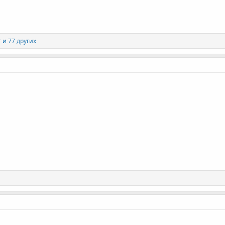
r
и 77 других