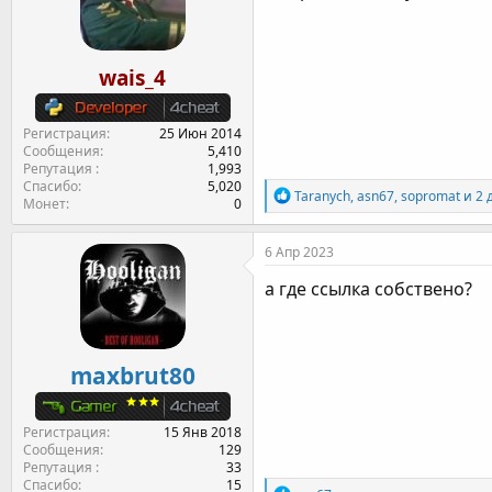
и
:
wais_4
Регистрация
25 Июн 2014
Сообщения
5,410
Репутация
1,993
Спасибо
5,020
Р
Taranych
,
asn67
,
sopromat
и 2 
Монет
0
е
а
к
6 Апр 2023
ц
и
а где ссылка собствено?
и
:
maxbrut80
Регистрация
15 Янв 2018
Сообщения
129
Репутация
33
Спасибо
15