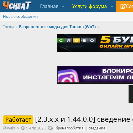
Главная
Услуги форума
Со
Новые сообщения
Танки
Разрешенные моды для Танков (WoT)
[2.3.х.х и 1.44.0.0] сведе
Работает
А
Д
Т
wais_4
5 Апр 2023
бронепробития
сведение
в
а
е