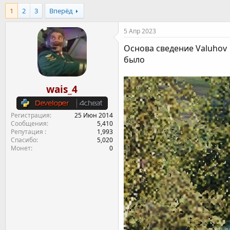
т
т
г
1
2
3
Вперёд
о
а
и
р
н
5 Апр 2023
т
а
е
ч
Основа сведение Valuhov
м
а
было
ы
л
а
wais_4
Регистрация
25 Июн 2014
Сообщения
5,410
Репутация
1,993
Спасибо
5,020
Монет
0