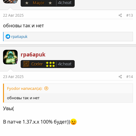
и
:
22 Авг 2025
#13
обновы так и нет
Р
rpa6apuk
е
а
к
rpa6apuk
ц
и
и
:
23 Авг 2025
#14
Fyodor написал(а):
обновы так и нет
Увы(
В патче 1.37.х.х 100% будет))