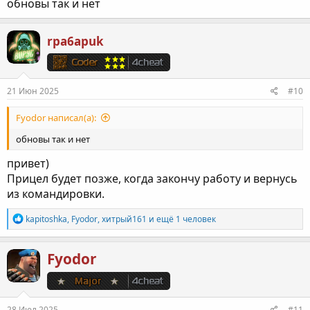
обновы так и нет
rpa6apuk
21 Июн 2025
#10
Fyodor написал(а):
обновы так и нет
привет)
Прицел будет позже, когда закончу работу и вернусь
из командировки.
Р
kapitoshka
,
Fyodor
,
хитрый161
и ещё 1 человек
е
а
к
Fyodor
ц
и
и
:
28 Июл 2025
#11