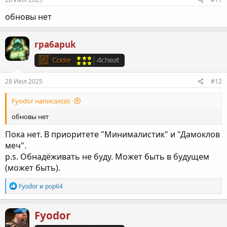
обновы нет
rpa6apuk
28 Июл 2025
#12
Fyodor написал(а):
обновы нет
Пока нет. В приоритете "Минималистик" и "Дамоклов
меч".
p.s. Обнадёживать не буду. Может быть в будущем
(может быть).
Р
Fyodor
и
pop64
е
а
к
Fyodor
ц
и