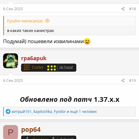
6 Сен 2025
#18
Fyodor написал(а):
в каких таких канистрах
Подумай) пошевели извилинами
rpa6apuk
6 Сен 2025
#19
Обновлено под патч
1.37.х.х
Р
хитрый161
,
kapitoshka
,
Fyodor
и ещё 1 человек
е
а
к
pop64
P
ц
и