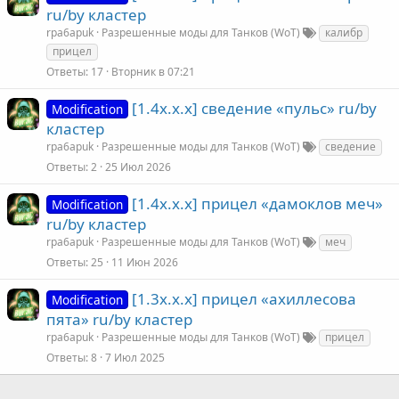
ru/by кластер
rpa6apuk
Разрешенные моды для Танков (WoT)
калибр
прицел
Ответы
17
Вторник в 07:21
[1.4х.х.х] сведение «пульс» ru/by
Modification
кластер
rpa6apuk
Разрешенные моды для Танков (WoT)
сведение
Ответы
2
25 Июл 2026
[1.4х.х.х] прицел «дамоклов меч»
Modification
ru/by кластер
rpa6apuk
Разрешенные моды для Танков (WoT)
меч
Ответы
25
11 Июн 2026
[1.3х.х.х] прицел «ахиллесова
Modification
пята» ru/by кластер
rpa6apuk
Разрешенные моды для Танков (WoT)
прицел
Ответы
8
7 Июл 2025