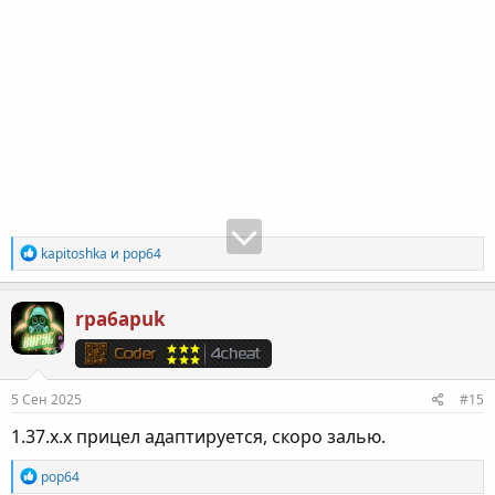
Р
kapitoshka
и
pop64
е
а
к
rpa6apuk
ц
и
и
:
5 Сен 2025
#15
1.37.х.х прицел адаптируется, скоро залью.
Р
pop64
е