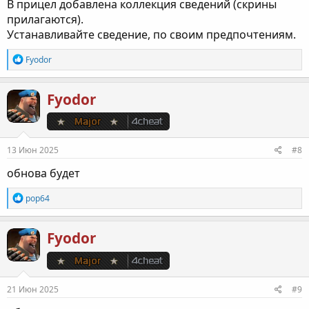
В прицел добавлена коллекция сведений (скрины
прилагаются).
Устанавливайте сведение, по своим предпочтениям.
Р
Fyodor
е
а
к
Fyodor
ц
и
и
:
13 Июн 2025
#8
обнова будет
Р
pop64
е
а
к
Fyodor
ц
и
и
:
21 Июн 2025
#9