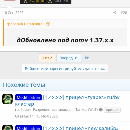
и
:
10 Сен 2025
#20
rpa6apuk написал(а):
дОбновлено под патч
1.37.х.х
Last
1 из 2
Вперёд
Войдите или зарегистрируйтесь для ответа.
Похожие темы
[1.4х.х.х] прицел «туарег» ru/by
Modification
кластер
rpa6apuk
Разрешенные моды для Танков (WoT)
прицел
Ответы
14
15 Июл 2026
[1.4х.х.х] прицел «new калибр»
Modification