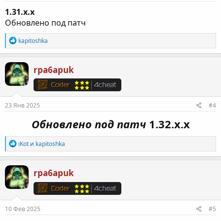
1.31.х.х
Обновлено под патч
Р
kapitoshka
е
а
к
rpa6apuk
ц
и
и
:
23 Янв 2025
#4
Обновлено под патч
1.32.х.х
Р
iKot
и
kapitoshka
е
а
к
rpa6apuk
ц
и
и
:
10 Фев 2025
#5