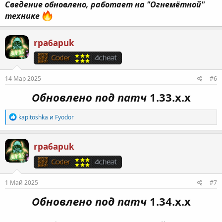
Сведение обновлено, работает на "Огнемётной"
технике
rpa6apuk
14 Мар 2025
#6
Обновлено под патч
1.33.х.х
Р
kapitoshka
и
Fyodor
е
а
к
rpa6apuk
ц
и
и
:
1 Май 2025
#7
Обновлено под патч
1.34.х.х