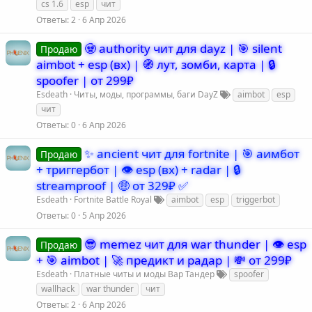
cs 1.6
esp
чит
Ответы
2
6 Апр 2026
🧟 authority чит для dayz | 🎯 silent
Продаю
aimbot + esp (вх) | 🧭 лут, зомби, карта | 🔒
spoofer | от 299₽
Esdeath
Читы, моды, программы, баги DayZ
aimbot
esp
чит
Ответы
0
6 Апр 2026
✨ ancient чит для fortnite | 🎯 аимбот
Продаю
+ триггербот | 👁️ esp (вх) + radar | 🔒
streamproof | 🤑 от 329₽ ✅
Esdeath
Fortnite Battle Royal
aimbot
esp
triggerbot
Ответы
0
5 Апр 2026
😎 memez чит для war thunder | 👁️ esp
Продаю
+ 🎯 aimbot | 🚀 предикт и радар | 💸 от 299₽
Esdeath
Платные читы и моды Вар Тандер
spoofer
wallhack
war thunder
чит
Ответы
2
6 Апр 2026