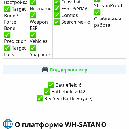
Crosshair
настройка
StreamProof
FPS Overlay
Nickname
Target
Configs
Bone /
Стабильная
Force
Weapon
Search меню
работа
Bone
ESP
Prediction
Vehicles
Target
Lock
Snaplines
Поддержка игр
Battlefield 6
Battlefield 2042
RedSec (Battle Royale)​
О платформе WH-SATANO​