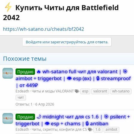
Купить Читы для Battlefield
2042​
https://wh-satano.ru/cheats/bf2042
Войдите или зарегистрируйтесь для ответа.
Похожие темы
🔥 wh-satano full чит для valorant | 🎯
Продаю
aimbot + triggerbot | 👁️ esp (вх) | 🔒 streamproof
| от 449₽
Esdeath
Читы и моды VALORANT
esp
valorant
wh-satano
чит
Ответы
1
6 Апр 2026
🌙 midnight чит для cs 1.6 | 🎯 psilent +
Продаю
triggerbot | 👁️ esp + chams | 🔒 antiban
Esdeath
Читы, скрипты, конфиги для CS
1.6
aimbot