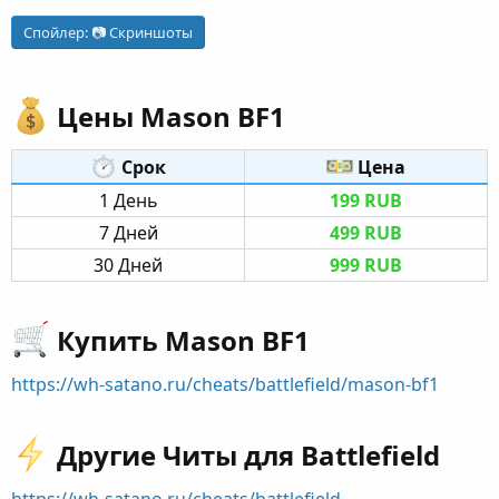
Спойлер:
📷 Скриншоты
Цены Mason BF1​
Срок​
Цена​
1 День​
199 RUB
7 Дней​
499 RUB
30 Дней​
999 RUB
Купить Mason BF1​
https://wh-satano.ru/cheats/battlefield/mason-bf1
Другие Читы для Battlefield​
https://wh-satano.ru/cheats/battlefield