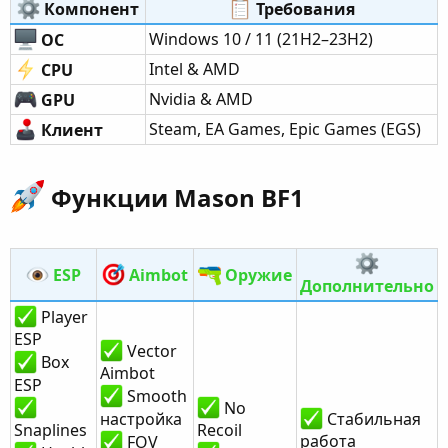
Компонент​
Требования​
Windows 10 / 11 (21H2–23H2)
ОС
Intel & AMD
CPU
Nvidia & AMD
GPU
Steam, EA Games, Epic Games (EGS)
Клиент
Функции Mason BF1​
ESP
Aimbot
Оружие
Дополнительно
Player
ESP
Vector
Box
Aimbot
ESP
Smooth
No
настройка
Стабильная
Snaplines
Recoil
работа
FOV