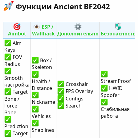
Функции Ancient BF2042​
ESP /
Aimbot
Wallhack
Дополнительно
Безопасность
Aim
Keys
FOV
Box /
Radius
Skeleton
Smooth
StreamProof
Health /
Crosshair
настройка
Distance
HWID
FPS Overlay
Target
Spoofer
Configs
Bone /
Nickname
Force
Search
Стабильная
Bone
работа
Vehicles
Prediction
Snaplines
Target