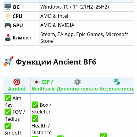
Windows 10 / 11 (21H2–25H2)
ОС
AMD & Intel
CPU
AMD & NVIDIA
GPU
Steam, EA App, Epic Games, Microsoft
Клиент
Store
Функции Ancient BF6​
ESP /
Aimbot
Wallhack
Дополнительно
Безопасность
Aim
Key
Box /
Skeleton
FOV /
Radius
Health /
Distance
Smooth