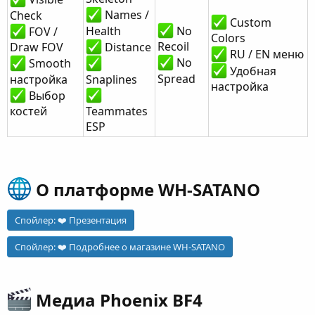
Check
Names /
Custom
Health
No
FOV /
Colors
Recoil
Draw FOV
Distance
RU / EN меню
No
Smooth
Удобная
Spread
настройка
Snaplines
настройка
Выбор
костей
Teammates
ESP
О платформе WH-SATANO​
Спойлер:
❤️ Презентация
Спойлер:
❤️ Подробнее о магазине WH-SATANO
Медиа Phoenix BF4​