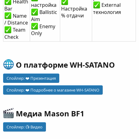
Health
настройка
External
Bar
Настройка
технология
Ballistic
% отдачи
Name
Aim
/ Distance
Enemy
Team
Only
Check
О платформе WH-SATANO​
Спойлер:
❤️ Презентация
Спойлер:
❤️ Подробнее о магазине WH-SATANO
Медиа Mason BF1​
Спойлер:
📺 Видео