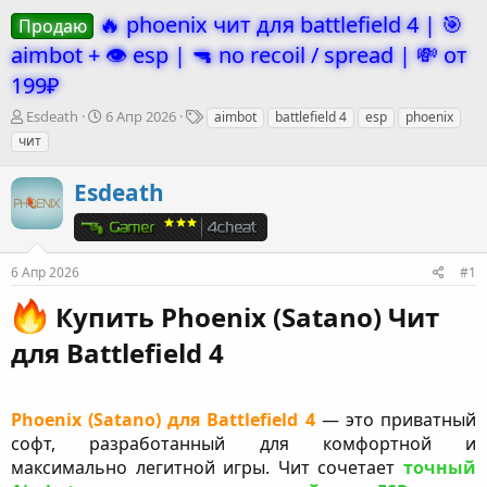
🔥 phoenix чит для battlefield 4 | 🎯
Продаю
aimbot + 👁️ esp | 🔫 no recoil / spread | 💸 от
199₽
А
Д
Т
Esdeath
6 Апр 2026
aimbot
battlefield 4
esp
phoenix
в
а
е
чит
т
т
г
о
а
и
Esdeath
р
н
т
а
е
ч
м
а
ы
л
6 Апр 2026
#1
а
Купить Phoenix (Satano) Чит
для Battlefield 4​
Phoenix (Satano) для Battlefield 4
— это приватный
софт, разработанный для комфортной и
максимально легитной игры. Чит сочетает
точный