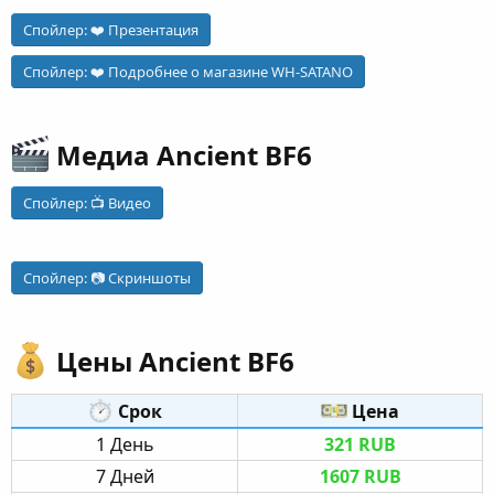
Спойлер:
❤️ Презентация
Спойлер:
❤️ Подробнее о магазине WH-SATANO
Медиа Ancient BF6​
Спойлер:
📺 Видео
Спойлер:
📷 Скриншоты
Цены Ancient BF6​
Срок​
Цена​
1 День​
321 RUB
7 Дней​
1607 RUB