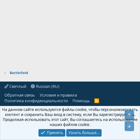
Battlefield
Светлый
Russian (RU)
Обратная связь
Условия и правила
Политика конфиденциальности
Помощь
R
S
На данном сайте используются файлы cookie, чтобы персонализировать
S
контент и сохранить Ваш вход в систему, если Вы зарегистрируетесь.
Свер
Продолжая использовать этот сайт, Вы соглашаетесь на использование
наших файлов cookie.
Сниз
Принять
Узнать больше...