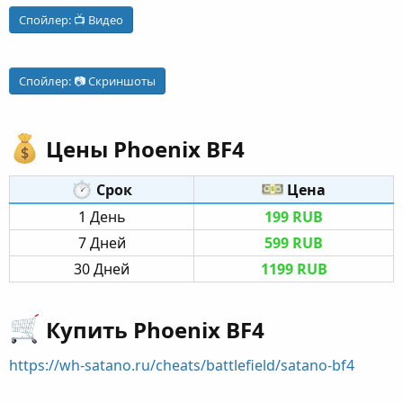
Спойлер:
📺 Видео
Спойлер:
📷 Скриншоты
Цены Phoenix BF4​
Срок​
Цена​
1 День​
199 RUB
7 Дней​
599 RUB
30 Дней​
1199 RUB
Купить Phoenix BF4​
https://wh-satano.ru/cheats/battlefield/satano-bf4