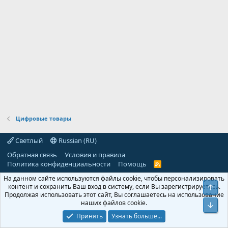
Цифровые товары
Светлый
Russian (RU)
Обратная связь
Условия и правила
Политика конфиденциальности
Помощь
R
S
На данном сайте используются файлы cookie, чтобы персонализировать
S
контент и сохранить Ваш вход в систему, если Вы зарегистрируетесь.
Свер
Продолжая использовать этот сайт, Вы соглашаетесь на использование
наших файлов cookie.
Сниз
Принять
Узнать больше...