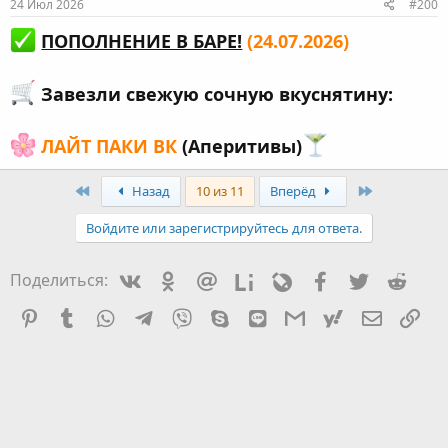
24 Июл 2026
#200
ПОПОЛНЕНИЕ В БАРЕ!
(24.07.2026)
Завезли свежую сочную вкуснятину:
ЛАЙТ ПАКИ ВК
(Аперитивы)
First
Last
Назад
10 из 11
Вперёд
Войдите или зарегистрируйтесь для ответа.
Vkontakte
Odnoklassniki
Mail.ru
Liveinternet
Livejournal
Facebook
Twitter
Redd
Поделиться:
Pinterest
Tumblr
WhatsApp
Telegram
Viber
Skype
Line
Gmail
yahoomail
Электро
Сс