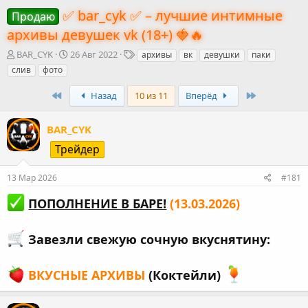
✅ bar_cyk ✅ – лучшие интимные
Продаю
архивы девушек vk (18+) 🍓🔥
А
Д
Т
BAR_CYK
26 Авг 2022
архивы
вк
девушки
паки
в
а
е
слив
фото
т
т
г
о
а
и
First
Last
Назад
10 из 11
Вперёд
р
н
т
а
е
ч
BAR_CYK
м
а
Трейдер
ы
л
а
13 Мар 2026
#181
ПОПОЛНЕНИЕ В БАРЕ!
(13.03.2026)
Завезли свежую сочную вкуснятину:
ВКУСНЫЕ АРХИВЫ
(Коктейли)