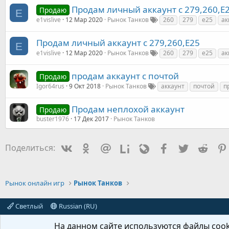
Продам личный аккаунт с 279,260,E
Продаю
E
e1vislive
12 Мар 2020
Рынок Танков
260
279
e25
ак
Продам личный аккаунт с 279,260,E25
E
e1vislive
12 Мар 2020
Рынок Танков
260
279
e25
ак
продам аккаунт с почтой
Продаю
Igor64rus
9 Окт 2018
Рынок Танков
аккаунт
почтой
п
Продам неплохой аккаунт
Продаю
buster1976
17 Дек 2017
Рынок Танков
Vkontakte
Odnoklassniki
Mail.ru
Liveinternet
Livejournal
Facebook
Twitter
Redd
Поделиться:
Рынок онлайн игр
Рынок Танков
Светлый
Russian (RU)
На данном сайте используются файлы cooki