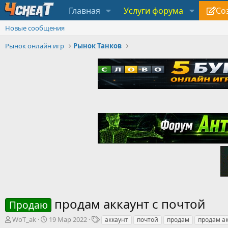
Главная
Услуги форума
Со
Новые сообщения
Рынок онлайн игр
Рынок Танков
продам аккаунт с почтой
Продаю
А
Д
Т
WoT_ak
19 Мар 2022
аккаунт
почтой
продам
продам а
в
а
е