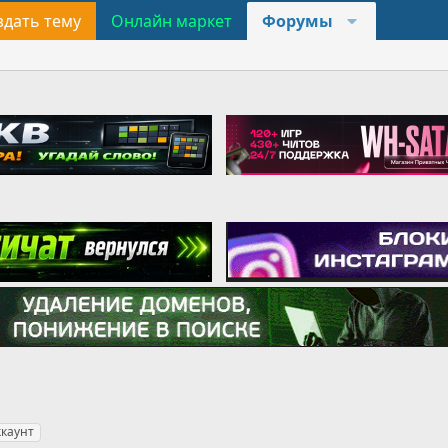
здать тему
Онлайн маркет
Форумы
ккаунт