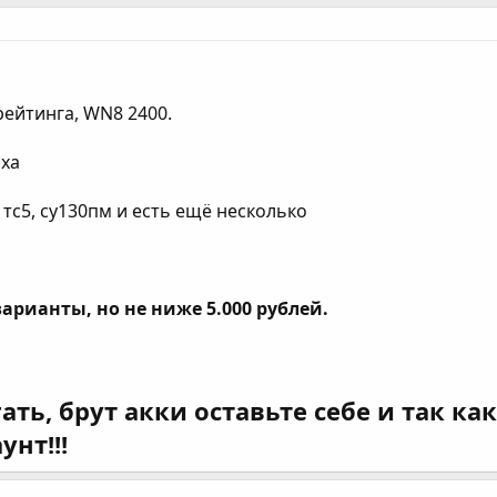
рейтинга, WN8 2400.
аха
, тс5, су130пм и есть ещё несколько
арианты, но не ниже 5.000 рублей.
ть, брут акки оставьте себе и так как
унт!!!