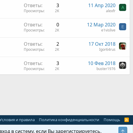
Ответы
3
11 Апр 2020
A
Просмотры
2K
alexfr
Ответы
0
12 Мар 2020
E
Просмотры
2K
e1vislive
Ответы
2
17 Окт 2018
Просмотры
2K
Igor64rus
Ответы
3
10 Фев 2018
Просмотры
2K
buster1976
 почта
Условия и правила
Политика конфиденциальности
Помощь
R
S
S
ход в систему, если Вы зарегистрируетесь.
Свер