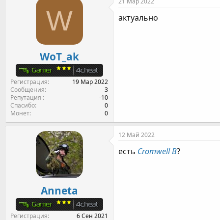
21 Мар 2022
W
актуально
WoT_ak
Регистрация
19 Мар 2022
Сообщения
3
Репутация
-10
Спасибо
0
Монет
0
12 Май 2022
есть
Cromwell B
?
Anneta
Регистрация
6 Сен 2021