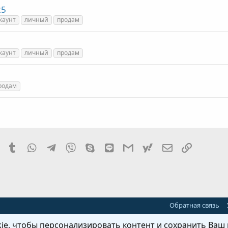
25
каунт
личный
продам
каунт
личный
продам
родам
it
Pinterest
Tumblr
WhatsApp
Telegram
Viber
Skype
Line
Gmail
yahoomail
Электронная
Ссылка
Обратная связь
e, чтобы персонализировать контент и сохранить Ваш в