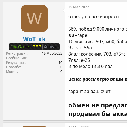
т
т
г
19 Мар 2022
о
а
и
W
р
н
отвечу на все вопросы
т
а
е
ч
56% побед 9.000 личного 
м
а
в ангаре
ы
л
WoT_ak
а
10 лвл: чиф, 907, м60, баб
9 лвл: т55а
8лвл: колёсник, 703, е75тс
Регистрация
19 Мар 2022
Сообщения
3
7лвл: е-25
Репутация
-10
и по мелочи 3-6 лвл
Спасибо
0
Монет
0
цена: рассмотрю ваши в
гарант за ваш счёт.
обмен не предлага
продавал бы акка