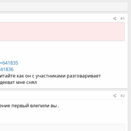
#1
d=641835
641836
читайте как он с участниками разговаривает
декват мне снял
#2
нение первый влепили вы .