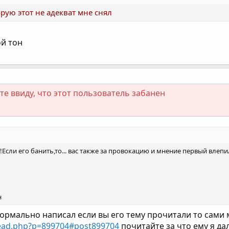
рую этот не адекват мне снял
ой тон
е ввиду, что этот пользователь забанен
!Если его банить,то... вас также за провокацию и мнение первый влепи
н
ормально написал если вы его тему прочитали то сами м
read.php?p=899704#post899704
почитайте за что ему я да