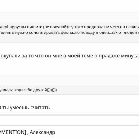
e_veryhappy: вы пишите (не покупайте у того продовца ни чего он неад
инять нужно констатировать факты..по поводу людей...так от людей н
 покупали за то что он мне в моей теме о прадаже минус
ла,заведи себе друзей))))))))
м ты умеешь считать
/MENTION] , Александр