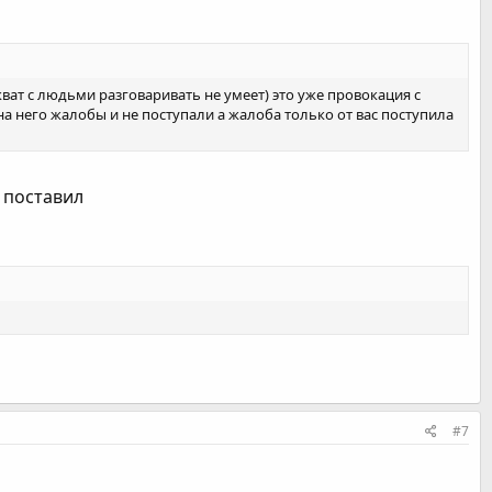
екват с людьми разговаривать не умеет) это уже провокация с
а него жалобы и не поступали а жалоба только от вас поступила
а поставил
#7