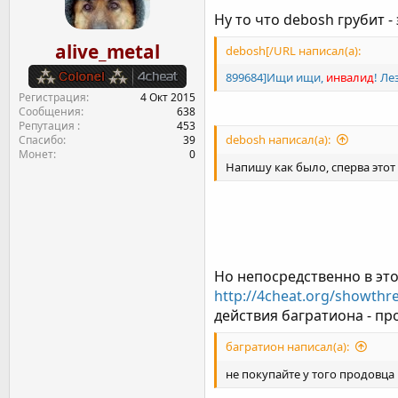
Ну то что debosh грубит -
alive_metal
debosh[/URL написал(а):
899684]Ищи ищи,
инвалид
! Ле
Регистрация
4 Окт 2015
Сообщения
638
Репутация
453
debosh написал(а):
Спасибо
39
Монет
0
Напишу как было, сперва этот
Но непосредственно в это
http://4cheat.org/showthr
действия багратиона - пр
багратион написал(а):
не покупайте у того продовца