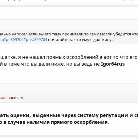
льно написал если вы его тему прочитали то сами могли убедится что
php?p=899704#post899704
почитайте за что ему я дал минус
 шапке, я не нашел прямых оскорблений,а вот то что его
 в теме что вы дали ниже, но вы ведь не
Igor64rus
льно написал
дать оценки, выданные через систему репутации и 
 в случае наличия прямого оскорбления.