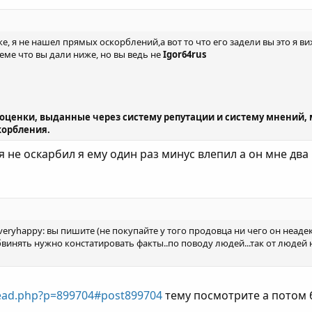
ке, я не нашел прямых оскорблений,а вот то что его задели вы это я ви
еме что вы дали ниже, но вы ведь не
Igor64rus
ь оценки, выданные через систему репутации и систему мнений,
корбления.
я не оскарбил я ему один раз минус влепил а он мне два
e_veryhappy: вы пишите (не покупайте у того продовца ни чего он неад
инять нужно констатировать факты..по поводу людей...так от людей н
read.php?p=899704#post899704
тему посмотрите а потом б