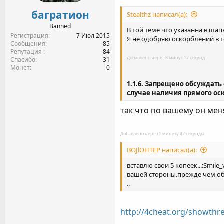
багратион
Stealthz написал(а):
Banned
В той теме что указанна в шап
Регистрация
7 Июл 2015
Я не одобряю оскорблений в т
Сообщения
85
Репутация
84
Добавлено через 6 минут 12 секунд
Спасибо
31
Монет
0
1.1.6. Запрещено обсуждат
случае наличия прямого ос
так что по вашему он мен
Добавлено через 1 минуту 42 секунды
BOJlOHTEP написал(а):
вставлю свои 5 копеек...:Smil
вашей стороны.прежде чем обв
..
http://4cheat.org/showth