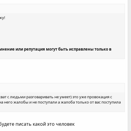
жу!
 мнение или репутация могут быть исправлены только в
екват с людьми разговаривать не умеет) это уже провокация с
а него жалобы и не поступали а жалоба только от вас поступила
удете писать какой это человек