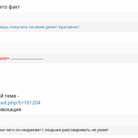
 это факт
зешь покупать не имея денег! Красавчег!
даун
....................................
й теме -
ead.php?t=161204
овокация
 ни чего он неадекват с людьми разговаривать не умеет