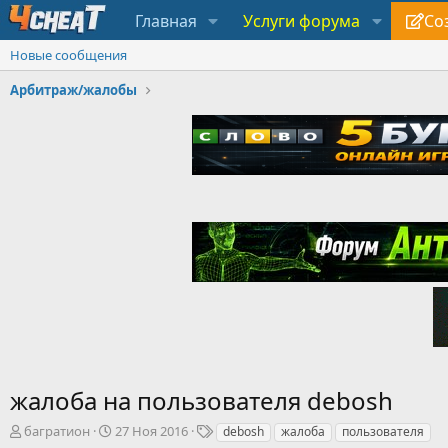
Главная
Услуги форума
Со
Новые сообщения
Арбитраж/жалобы
жалоба на пользователя debosh
А
Д
Т
багратион
27 Ноя 2016
debosh
жалоба
пользователя
в
а
е