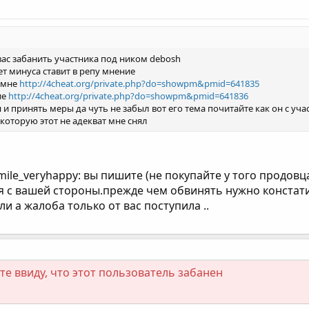
с забанить участника под ником debosh
ет минуса ставит в репу мнение
о мне
http://4cheat.org/private.php?do=showpm&pmid=641835
ие
http://4cheat.org/private.php?do=showpm&pmid=641836
 и принять меры да чуть не забыл вот его тема почитайте как он с у
которую этот не адекват мне снял
Smile_veryhappy: вы пишите (не покупайте у того продов
я с вашей стороны.прежде чем обвинять нужно констатир
и а жалоба только от вас поступила ..
е ввиду, что этот пользователь забанен