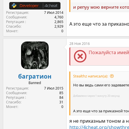
и репуу мою верните кото
Регистрация
7 Июл 2014
Сообщения
4,760
Репутация
2,865
А это еще что за приказн
Спасибо
2,929
Монет
0
28 Ноя 2016
Пожалуйста имейт
багратион
Stealthz написал(а):
Banned
Но вы ведь сами его задеваете
Регистрация
7 Июл 2015
Сообщения
85
Добавлено через 1 минуту 20 секунд
Репутация
84
Спасибо
31
Монет
0
А это еще что за приказной то
я не приказным тоном а н
http://4cheat.org/showth