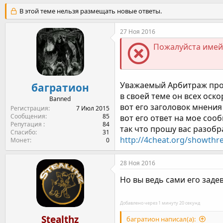
т
т
г
В этой теме нельзя размещать новые ответы.
о
а
и
р
н
27 Ноя 2016
т
а
е
ч
Пожалуйста имейт
м
а
ы
л
а
Уважаемый Арбитраж прош
багратион
в своей теме он всех оск
Banned
вот его заголовок мнени
Регистрация
7 Июл 2015
Сообщения
85
вот его ответ на мое со
Репутация
84
так что прошу вас разобр
Спасибо
31
http://4cheat.org/showthr
Монет
0
28 Ноя 2016
Но вы ведь сами его задев
Добавлено через 1 минуту 20 секунд
Stealthz
багратион написал(а):