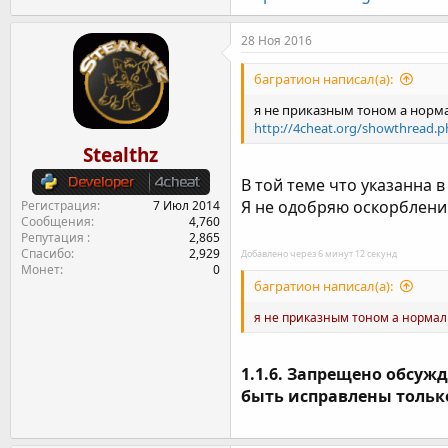
28 Ноя 2016
багратион написал(а):
я не приказным тоном а норма
http://4cheat.org/showthread.
Stealthz
В той теме что указанна в
Я не одобряю оскорблений
Регистрация
7 Июл 2014
Сообщения
4,760
Репутация
2,865
Спасибо
2,929
Добавлено через 6 минут 12 секунд
Монет
0
багратион написал(а):
я не приказным тоном а норма
1.1.6. Запрещено обсуж
быть исправлены только