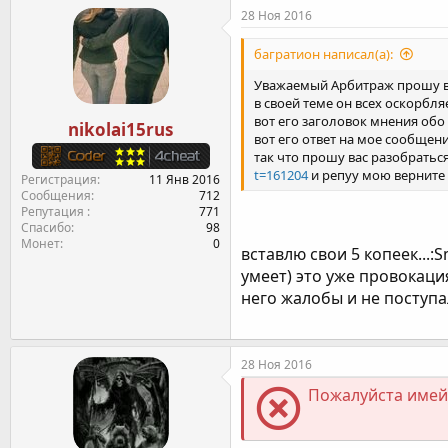
28 Ноя 2016
багратион написал(а):
Уважаемый Арбитраж прошу ва
в своей теме он всех оскорбля
вот его заголовок мнения об
nikolai15rus
вот его ответ на мое сообщен
так что прошу вас разобраться
t=161204
и репуу мою верните 
Регистрация
11 Янв 2016
Сообщения
712
Репутация
771
Спасибо
98
Монет
0
вставлю свои 5 копеек...:
умеет) это уже провокаци
него жалобы и не поступал
28 Ноя 2016
Пожалуйста имейт