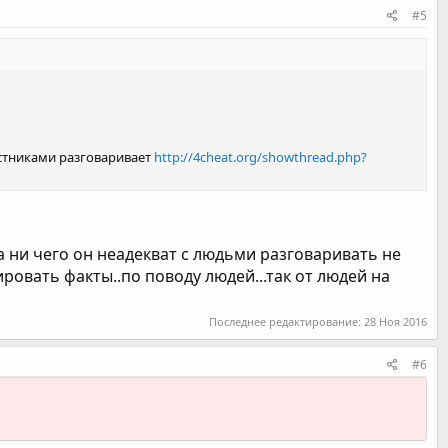
#5
частниками разговаривает
http://4cheat.org/showthread.php?
ца ни чего он неадекват с людьми разговаривать не
овать факты..по поводу людей...так от людей на
Последнее редактирование:
28 Ноя 2016
#6