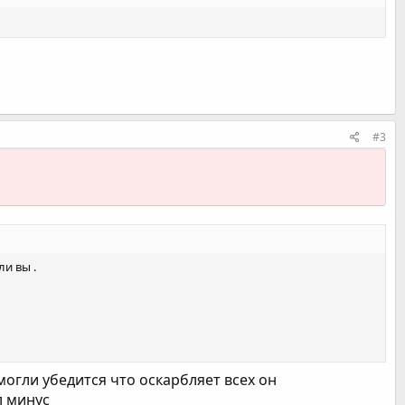
#3
ли вы .
огли убедится что оскарбляет всех он
л минус