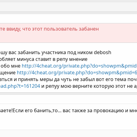
е ввиду, что этот пользователь забанен
у вас забанить участника под ником debosh
орбляет минуса ставит в репу мнение
я обо мне
http://4cheat.org/private.php?do=showpm&pmi
общение
http://4cheat.org/private.php?do=showpm&pmid=
аться и принять меры да чуть не забыл вот его тема по
ead.php?t=161204
и репуу мою верните которую этот не а
аете!Если его банить,то... вас также за провокацию и м