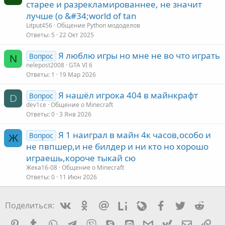
старее и разрекламированнее, не значит
лучше (о &#34;world of tan
Litput456
Общение Python мододелов
Ответы
5
22 Окт 2025
Я люблю игры но мне не во что играть
Вопрос
N
nelepost2008
GTA VI 6
Ответы
1
19 Мар 2026
Я нашёл игрока 404 в майнкрафт
Вопрос
D
dev1ce
Общение о Minecraft
Ответы
0
3 Янв 2026
Я 1 наиграл в майн 4к часов,особо и
Вопрос
Ж
не пвпшер,и не билдер и ни кто но хорошо
играешь,короче тыкай сю
Жека16-08
Общение о Minecraft
Ответы
0
11 Июн 2026
Vkontakte
Odnoklassniki
Mail.ru
Liveinternet
Livejournal
Facebook
Twitter
Redd
Поделиться:
Pinterest
Tumblr
WhatsApp
Telegram
Viber
Skype
Line
Gmail
yahoomail
Электро
Сс