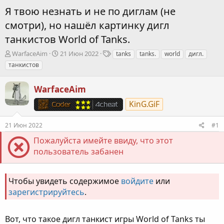
Я твою незнать и не по диглам (не
смотри), но нашёл картинку дигл
танкистов World of Tanks.
А
Д
Т
WarfaceAim
21 Июн 2022
tanks
tanks.
world
дигл.
в
а
е
танкистов
т
т
г
о
а
и
WarfaceAim
р
н
т
а
KinG.GiF
е
ч
м
а
ы
л
21 Июн 2022
#1
а
Пожалуйста имейте ввиду, что этот
пользователь забанен
Чтобы увидеть содержимое
войдите
или
зарегистрируйтесь
.
Вот, что такое дигл танкист игры World of Tanks ты