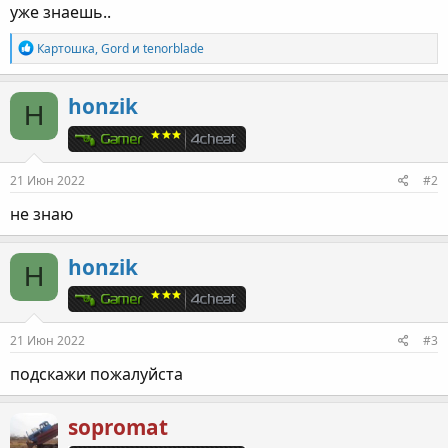
уже знаешь..
Р
Картошка
,
Gord
и
tenorblade
е
а
к
honzik
H
ц
и
и
:
21 Июн 2022
#2
не знаю
honzik
H
21 Июн 2022
#3
подскажи пожалуйста
sopromat