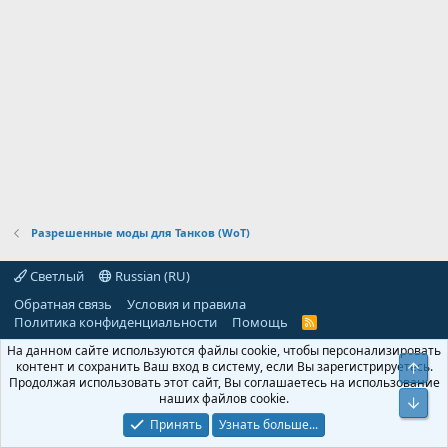
Разрешенные моды для Танков (WoT)
Светлый
Russian (RU)
Обратная связь
Условия и правила
Политика конфиденциальности
Помощь
R
S
На данном сайте используются файлы cookie, чтобы персонализировать
S
контент и сохранить Ваш вход в систему, если Вы зарегистрируетесь.
Свер
Продолжая использовать этот сайт, Вы соглашаетесь на использование
наших файлов cookie.
Сниз
Принять
Узнать больше...