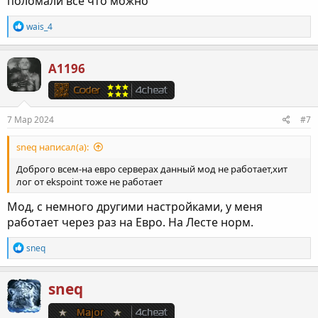
поломали все что можно
Р
wais_4
е
а
к
A1196
ц
и
и
:
7 Мар 2024
#7
sneq написал(а):
Доброго всем-на евро серверах данный мод не работает,хит
лог от ekspoint тоже не работает
Мод, с немного другими настройками, у меня
работает через раз на Евро. На Лесте норм.
Р
sneq
е
а
к
sneq
ц
и
и