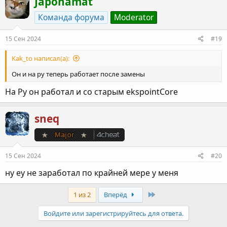
Japonamat
Команда форума
Moderator
15 Сен 2024
#19
Kak_to написал(а):
Он и на ру теперь работает после замены
На Ру он работал и со старым ekspointCore
sneq
15 Сен 2024
#20
ну еу не заработал по крайней мере у меня
Last
1 из 2
Вперёд
Войдите или зарегистрируйтесь для ответа.