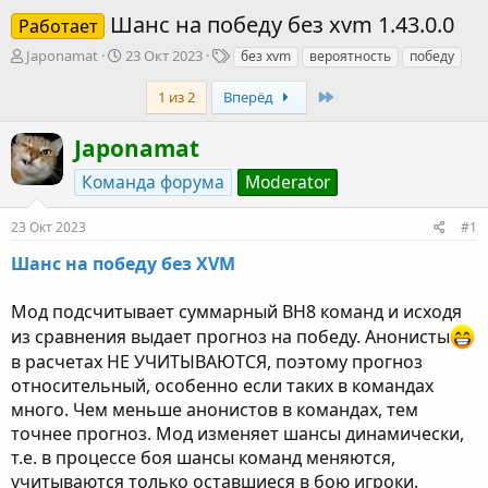
Шанс на победу без xvm 1.43.0.0
Работает
А
Д
Т
Japonamat
23 Окт 2023
без xvm
вероятность
победу
в
а
е
т
т
г
Last
1 из 2
Вперёд
о
а
и
р
н
Japonamat
т
а
е
ч
Команда форума
Moderator
м
а
ы
л
23 Окт 2023
#1
а
Шанс на победу без XVM
Мод подсчитывает суммарный ВН8 команд и исходя
из сравнения выдает прогноз на победу. Анонисты
в расчетах НЕ УЧИТЫВАЮТСЯ, поэтому прогноз
относительный, особенно если таких в командах
много. Чем меньше анонистов в командах, тем
точнее прогноз. Мод изменяет шансы динамически,
т.е. в процессе боя шансы команд меняются,
учитываются только оставшиеся в бою игроки.