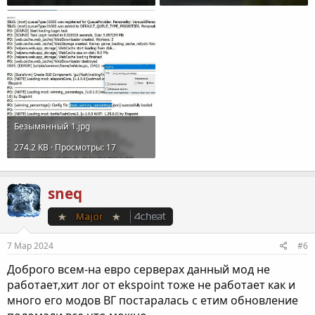
Безымянный 1.jpg
274.2 KB · Просмотры: 17
sneq
7 Мар 2024
#6
Доброго всем-на евро серверах данный мод не
работает,хит лог от ekspoint тоже не работает как и
много его модов ВГ постаралась с етим обновление