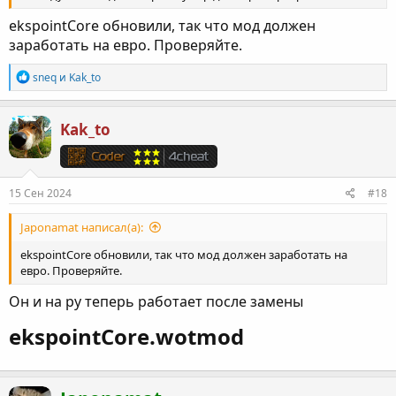
ekspointCore обновили, так что мод должен
заработать на евро. Проверяйте.
Р
sneq
и
Kak_to
е
а
к
Kak_to
ц
и
и
:
15 Сен 2024
#18
Japonamat написал(а):
ekspointCore обновили, так что мод должен заработать на
евро. Проверяйте.
Он и на ру теперь работает после замены
ekspointCore.wotmod​