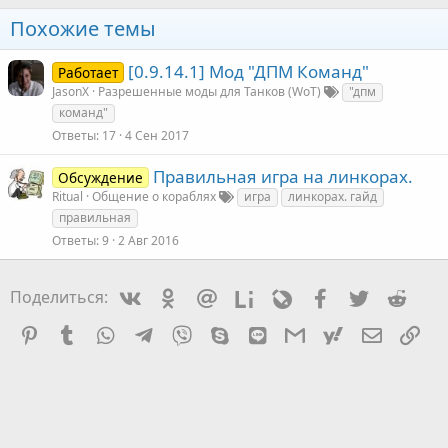
Похожие темы
[0.9.14.1] Мод "ДПМ Команд"
Работает
JasonX
Разрешенные моды для Танков (WoT)
"дпм
команд"
Ответы
17
4 Сен 2017
Правильная игра на линкорах.
Обсуждение
Ritual
Общение о кораблях
игра
линкорах. гайд
правильная
Ответы
9
2 Авг 2016
Vkontakte
Odnoklassniki
Mail.ru
Liveinternet
Livejournal
Facebook
Twitter
Redd
Поделиться:
Pinterest
Tumblr
WhatsApp
Telegram
Viber
Skype
Line
Gmail
yahoomail
Электро
Сс