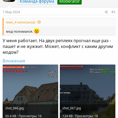
Команда форума
Moderator
7 Мар 2024
#5
wais_4 написал(а):
мод поломался.
У меня работает. На двух реплеях прогнал еще раз -
пашет и не жужжит. Может, конфликт с каким другим
модом?
Вложения
shot_066.jpg
shot_067.jpg
60.4 KB · Просмотры: 16
124 KB · Просмотры: 18