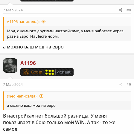
:
7 Мар 2024
#8
A1196 написал(а):
Мод, с немного другими настройками, у меня работает через
раз на Евро. На Лесте норм.
а можно ваш мод на евро
A1196
7 Мар 2024
#9
sneq написал(а):
а можно ваш мод на евро
В настройках нет большой разницы. У меня
показывает в бою только мой WIN. А так - то же
самое.