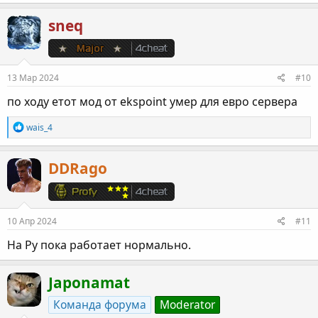
sneq
13 Мар 2024
#10
по ходу етот мод от ekspoint умер для евро сервера
Р
wais_4
е
а
к
DDRago
ц
и
и
:
10 Апр 2024
#11
На Ру пока работает нормально.
Japonamat
Команда форума
Moderator