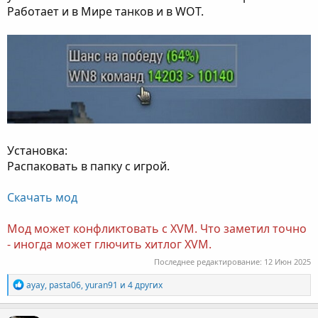
Работает и в Мире танков и в WOT.
Установка:
Распаковать в папку с игрой.
Скачать мод
Мод может конфликтовать с XVM. Что заметил точно
- иногда может глючить хитлог XVM.
Последнее редактирование:
12 Июн 2025
Р
ayay
,
pasta06
,
yuran91
и 4 других
е
а
к