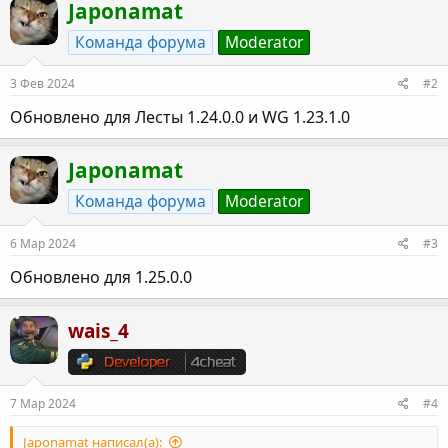
Japonamat
ц
и
Команда форума
Moderator
и
:
3 Фев 2024
#2
Обновлено для Лесты 1.24.0.0 и WG 1.23.1.0
Japonamat
Команда форума
Moderator
6 Мар 2024
#3
Обновлено для 1.25.0.0
wais_4
7 Мар 2024
#4
Japonamat написал(а):