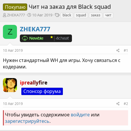
Чит на заказ для Black squad
Покупаю
А
Д
Т
ZHEKA777
10 Авг 2019
black
squad
заказ
чит
в
а
е
т
т
г
ZHEKA777
Z
о
а
и
р
н
т
а
е
ч
10 Авг 2019
#1
м
а
ы
л
Нужен стандартный WH для игры. Хочу связаться с
а
кодерами.
ipreallyfire
Спонсор форума
10 Авг 2019
#2
Чтобы увидеть содержимое
войдите
или
зарегистрируйтесь
.