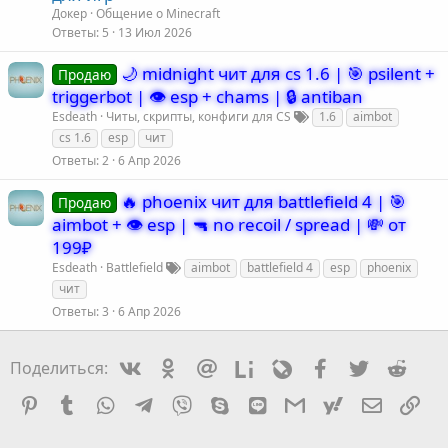
Докер
Общение о Minecraft
Ответы
5
13 Июл 2026
🌙 midnight чит для cs 1.6 | 🎯 psilent +
Продаю
triggerbot | 👁️ esp + chams | 🔒 antiban
Esdeath
Читы, скрипты, конфиги для CS
1.6
aimbot
cs 1.6
esp
чит
Ответы
2
6 Апр 2026
🔥 phoenix чит для battlefield 4 | 🎯
Продаю
aimbot + 👁️ esp | 🔫 no recoil / spread | 💸 от
199₽
Esdeath
Battlefield
aimbot
battlefield 4
esp
phoenix
чит
Ответы
3
6 Апр 2026
Vkontakte
Odnoklassniki
Mail.ru
Liveinternet
Livejournal
Facebook
Twitter
Redd
Поделиться:
Pinterest
Tumblr
WhatsApp
Telegram
Viber
Skype
Line
Gmail
yahoomail
Электро
Сс