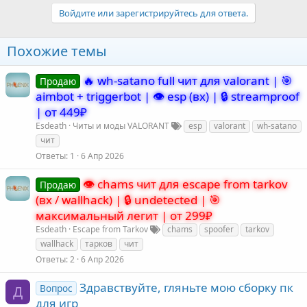
Войдите или зарегистрируйтесь для ответа.
Похожие темы
🔥 wh-satano full чит для valorant | 🎯
Продаю
aimbot + triggerbot | 👁️ esp (вх) | 🔒 streamproof
| от 449₽
Esdeath
Читы и моды VALORANT
esp
valorant
wh-satano
чит
Ответы
1
6 Апр 2026
👁️ chams чит для escape from tarkov
Продаю
(вх / wallhack) | 🔒 undetected | 🎯
максимальный легит | от 299₽
Esdeath
Escape from Tarkov
chams
spoofer
tarkov
wallhack
тарков
чит
Ответы
2
6 Апр 2026
Здравствуйте, гляньте мою сборку пк
Вопрос
Д
для игр