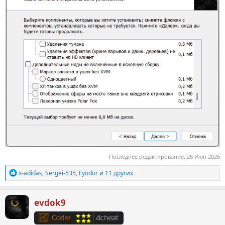
Последнее редактирование:
26 Июн 2026
Р
x-adidas
,
Sergei-535
,
Fyodor
и 11 других
е
а
к
evdok9
ц
и
и