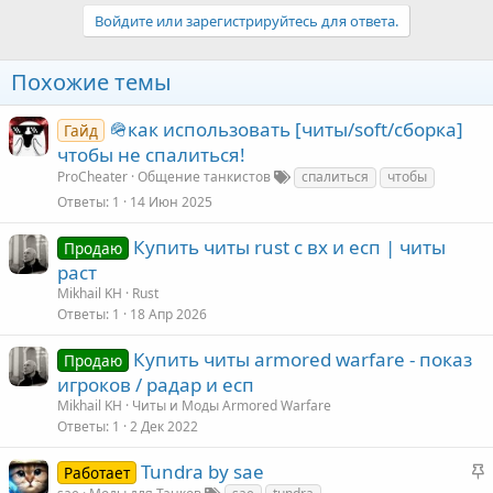
Войдите или зарегистрируйтесь для ответа.
Похожие темы
🪖как использовать [читы/soft/сборка]
Гайд
чтобы не спалиться!
ProCheater
Общение танкистов
спалиться
чтобы
Ответы
1
14 Июн 2025
Купить читы rust с вх и есп | читы
Продаю
раст
Mikhail KH
Rust
Ответы
1
18 Апр 2026
Купить читы armored warfare - показ
Продаю
игроков / радар и есп
Mikhail KH
Читы и Моды Armored Warfare
Ответы
1
2 Дек 2022
З
Tundra by sae
Работает