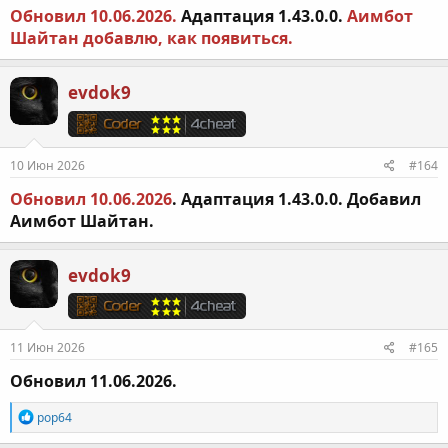
Обновил 10.06.2026.
Адаптация 1.43.0.0.
Аимбот
Шайтан добавлю, как появиться.
evdok9
10 Июн 2026
#164
Обновил 10.06.2026
.
Адаптация 1.43.0.0. Добавил
Аимбот Шайтан.
evdok9
11 Июн 2026
#165
Обновил 11.06.2026.
Р
pop64
е
а