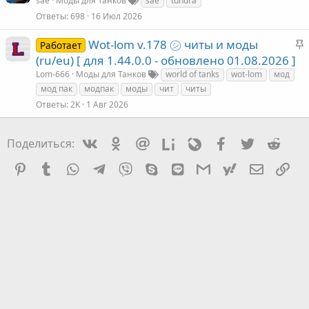
а
sae
Моды для Танков
sae
tundra
к
Ответы
698
16 Июл 2026
З
Wot-lom v.178 ㋛ читы и моды
Работает
е
а
(ru/eu) [ для 1.44.0.0 - обновлено 01.08.2026 ]
к
Lom-666
Моды для Танков
world of tanks
wot-lom
мод
л
мод пак
модпак
моды
чит
читы
е
е
Ответы
2K
1 Авг 2026
л
Vkontakte
Odnoklassniki
Mail.ru
Liveinternet
Livejournal
Facebook
Twitter
Redd
Поделиться:
е
Pinterest
Tumblr
WhatsApp
Telegram
Viber
Skype
Line
Gmail
yahoomail
Электро
Сс