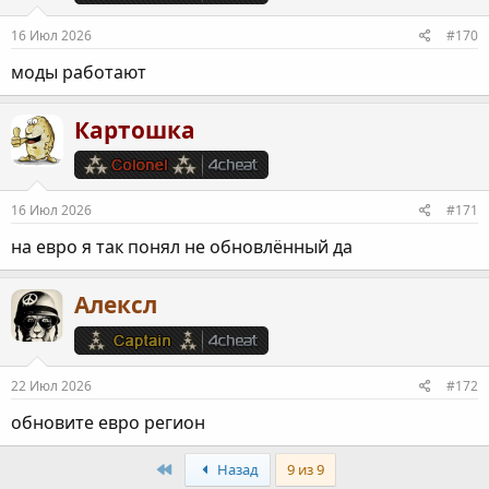
:
16 Июл 2026
#170
моды работают
Картошка
16 Июл 2026
#171
на евро я так понял не обновлённый да
Алексл
22 Июл 2026
#172
обновите евро регион
First
Назад
9 из 9