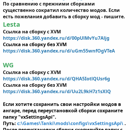
По сравнению с прежними сборками
существенно сократил количество модов. Если
есть пожелания добавить в сборку мод - пишите.
Lesta
Ссылка на сборку с XVM
https://disk.360.yandex.ru/d/00pUlMvYu7Aljg
Ссылка на сборку
без XVM
https://disk.360.yandex.ru/d/uGm55wnfOgVTeA
WG
Ссылка на сборку с XVM
https://disk.360.yandex.ru/d/QHA5IotlQUsr6g
Ссылка на сборку без XVM
https://disk.360.yandex.ru/d/Uu2L9kH7z1sXlQ
Если хотите сохранить свои настройки модов в
ангаре, перед переустановкой сборки сохраните
папку "vxSettingsApi".
Путь:
c:\Games\Tanki\mods\configs\vxSettingsApi\
.
После переустановки сборки скопируйте папку с