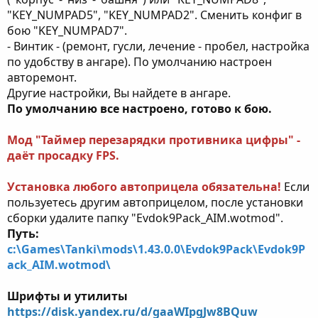
"KEY_NUMPAD5", "KEY_NUMPAD2". Сменить конфиг в
бою "KEY_NUMPAD7".
- Винтик - (ремонт, гусли, лечение - пробел, настройка
по удобству в ангаре). По умолчанию настроен
авторемонт.
Другие настройки, Вы найдете в ангаре.
По умолчанию все настроено, готово к бою.
Мод "Таймер перезарядки противника цифры" -
даёт просадку FPS.
Установка любого автоприцела обязательна!
Если
пользуетесь другим автоприцелом, после установки
сборки удалите папку "Evdok9Pack_AIM.wotmod".
Путь:
c:\Games\Tanki\mods\1.43.0.0\Evdok9Pack\Evdok9P
ack_AIM.wotmod\
Шрифты и утилиты
https://disk.yandex.ru/d/gaaWIpgJw8BQuw