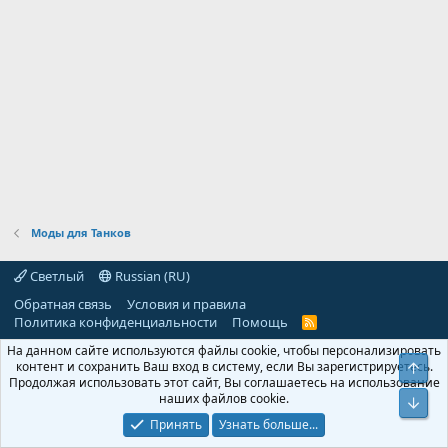
Моды для Танков
Светлый
Russian (RU)
Обратная связь
Условия и правила
Политика конфиденциальности
Помощь
R
S
На данном сайте используются файлы cookie, чтобы персонализировать
S
контент и сохранить Ваш вход в систему, если Вы зарегистрируетесь.
Свер
Продолжая использовать этот сайт, Вы соглашаетесь на использование
наших файлов cookie.
Сниз
Принять
Узнать больше...