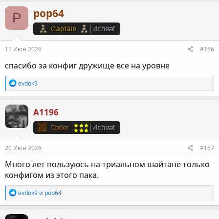
к
pop64
P
ц
и
и
:
11 Июн 2026
#166
спасибо за конфиг дружище все на уровне
Р
evdok9
е
а
к
A1196
ц
и
и
:
20 Июн 2026
#167
Много лет пользуюсь на триальном шайтане только
конфигом из этого пака.
Р
evdok9
и
pop64
е
а
к