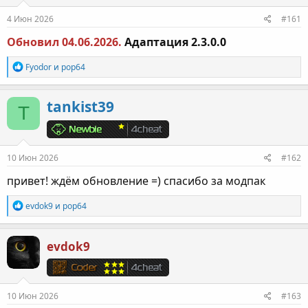
:
4 Июн 2026
#161
Обновил 04.06.2026.
Адаптация 2.3.0.0
Р
Fyodor
и
pop64
е
а
к
tankist39
T
ц
и
и
:
10 Июн 2026
#162
привет! ждём обновление =) спасибо за модпак
Р
evdok9
и
pop64
е
а
к
evdok9
ц
и
и
:
10 Июн 2026
#163