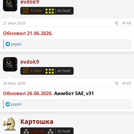
evdok9
ц
и
и
:
21 Июн 2026
#168
Обновил 21.06.2026.
Р
pop64
е
а
к
evdok9
ц
и
и
:
26 Июн 2026
#169
Обновил 26.06.2026.
Аимбот SAE_v31
Р
pop64
е
а
к
Картошка
ц
и
и