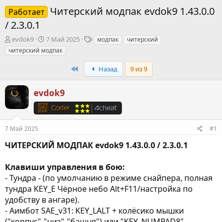
Читерский модпак evdok9 1.43.0.0
Работает
/ 2.3.0.1
А
Д
Т
evdok9
7 Май 2025
модпак
читерский
в
а
е
читерский модпак
т
т
г
о
а
и
First
Назад
9 из 9
р
н
т
а
evdok9
е
ч
м
а
ы
л
а
7 Май 2025
#1
ЧИТЕРСКИЙ МОДПАК evdok9 1.43.0.0 / 2.3.0.1
Клавиши управления в бою:
- Тундра - (по умолчанию в режиме снайпера, полная
тундра KEY_E Чёрное небо Alt+F11/настройка по
удобству в ангаре).
- Аимбот SAE_v31: KEY_LALT + колёсико мышки
("корпус"-"низ"-"башня") или "KEY_NUMPAD8",