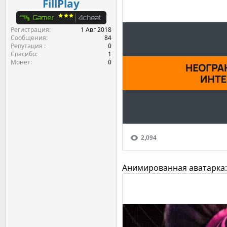
FillPlay
Регистрация
1 Авг 2018
Сообщения
84
Репутация
0
Спасибо
1
Монет
0
Анимированная аватарка: