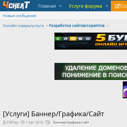
Главная
Услуги форума
Со
Новые сообщения
Онлайн товары/услуги
Разработка сайтов/скриптов
[Услуги] Баннер/Графика/Сайт
А
Д
Т
FillPlay
1 Авг 2018
баннер/графика/сайт
в
а
е