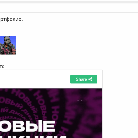
ортфолио.
m: