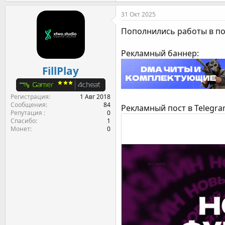
31 Окт 2025
Пополнились работы в п
Рекламный баннер:
FillPlay
Регистрация
1 Авг 2018
Сообщения
84
Рекламный пост в Telegra
Репутация
0
Спасибо
1
Монет
0