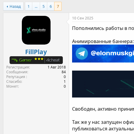
т
т
г
Назад
1
...
5
6
7
о
а
и
р
н
10 Сен 2025
т
а
е
ч
Пополнились работы в п
м
а
ы
л
Анимированные баннера:
а
FillPlay
Регистрация
1 Авг 2018
Сообщения
84
Репутация
0
Спасибо
1
Монет
0
Свободен, активно прини
Так же у нас запущен офи
публиковаться актуальны