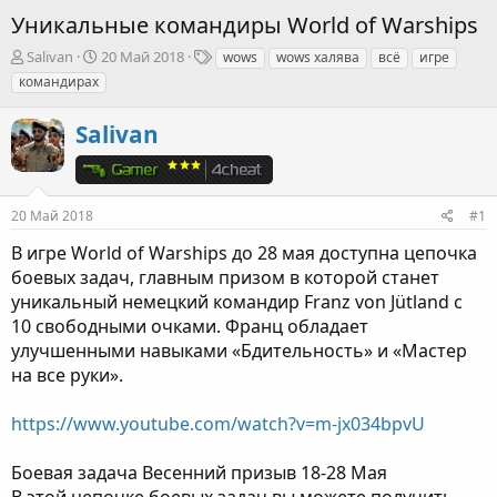
Уникальные командиры World of Warships
А
Д
Т
Salivan
20 Май 2018
wows
wows халява
всё
игре
в
а
е
командирах
т
т
г
о
а
и
Salivan
р
н
т
а
е
ч
м
а
ы
л
20 Май 2018
#1
а
В игре World of Warships до 28 мая доступна цепочка
боевых задач, главным призом в которой станет
уникальный немецкий командир Franz von Jütland c
10 свободными очками. Франц обладает
улучшенными навыками «Бдительность» и «Мастер
на все руки».
https://www.youtube.com/watch?v=m-jx034bpvU
Боевая задача Весенний призыв 18-28 Мая