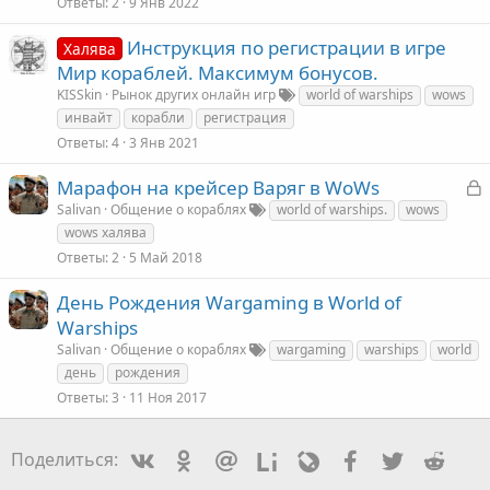
Ответы
2
9 Янв 2022
Инструкция по регистрации в игре
Халява
Мир кораблей. Максимум бонусов.
KISSkin
Рынок других онлайн игр
world of warships
wows
инвайт
корабли
регистрация
Ответы
4
3 Янв 2021
З
Марафон на крейсер Варяг в WoWs
а
Salivan
Общение о кораблях
world of warships.
wows
к
wows халява
Ответы
2
5 Май 2018
День Рождения Wargaming в World of
т
Warships
а
Salivan
Общение о кораблях
wargaming
warships
world
день
рождения
Ответы
3
11 Ноя 2017
Vkontakte
Odnoklassniki
Mail.ru
Liveinternet
Livejournal
Facebook
Twitter
Redd
Поделиться: