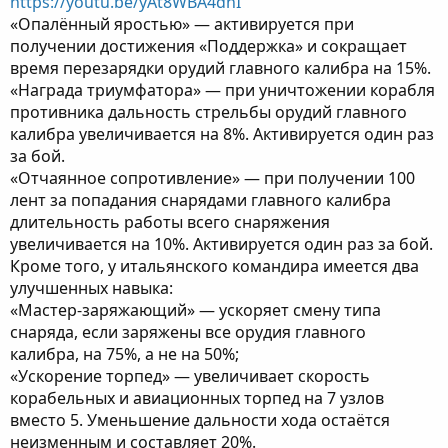
https://youtu.be/yAt8WBA4dnI
«Опалённый яростью» — активируется при
получении достижения «Поддержка» и сокращает
время перезарядки орудий главного калибра на 15%.
«Награда триумфатора» — при уничтожении корабля
противника дальность стрельбы орудий главного
калибра увеличивается на 8%. Активируется один раз
за бой.
«Отчаянное сопротивление» — при получении 100
лент за попадания снарядами главного калибра
длительность работы всего снаряжения
увеличивается на 10%. Активируется один раз за бой.
Кроме того, у итальянского командира имеется два
улучшенных навыка:
«Мастер-заряжающий» — ускоряет смену типа
снаряда, если заряжены все орудия главного
калибра, на 75%, а не на 50%;
«Ускорение торпед» — увеличивает скорость
корабельных и авиационных торпед на 7 узлов
вместо 5. Уменьшение дальности хода остаётся
неизменным и составляет 20%.