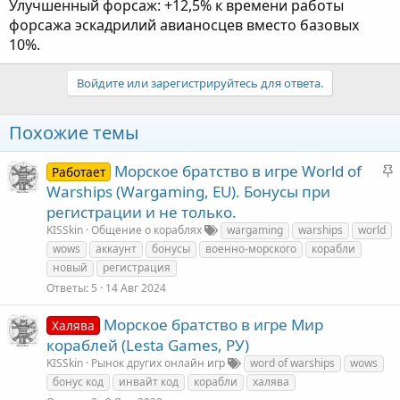
Улучшенный форсаж: +12,5% к времени работы
форсажа эскадрилий авианосцев вместо базовых
10%.
Войдите или зарегистрируйтесь для ответа.
Похожие темы
З
Морское братство в игре World of
Работает
а
Warships (Wargaming, EU). Бонусы при
к
регистрации и не только.
KISSkin
Общение о кораблях
wargaming
warships
world
е
wows
аккаунт
бонусы
военно-морского
корабли
новый
регистрация
л
Ответы
5
14 Авг 2024
е
Морское братство в игре Мир
Халява
кораблей (Lesta Games, РУ)
KISSkin
Рынок других онлайн игр
word of warships
wows
бонус код
инвайт код
корабли
халява