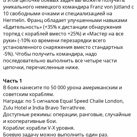
В этой цепочке боевых задач вы можете получить
уникального немецкого командира Franz von Jütland c
10 свободными очками и специализацией на
Hermelin. Франц обладает улучшенными навыками
«Бдительность» (+35% к дистанции обнаружения
торпед с кораблей вместо +25%) и «Мастер на все
руки» (-10% ко времени перезарядки всего
установленного снаряжения вместо стандартных
-5%). Чтобы получить командира, надо
последовательно выполнить все четыре части
цепочки, перечисленные ниже.
Часть 1
В боях нанесите по 50 000 урона американским и
советским кораблям.
Награда: по 5 сигналов Equal Speed Chalie London,
Zulu Hotel и India Bravo Terrathree.
Доступные режимы: операции, ранговые, случайные
и кооперативные бои.
Корабли: корабли V-X уровня.
Боевую задачу можно выполнить один раз.