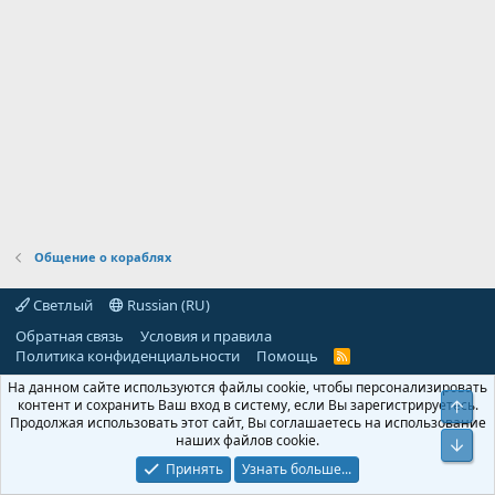
Общение о кораблях
Светлый
Russian (RU)
Обратная связь
Условия и правила
Политика конфиденциальности
Помощь
R
S
На данном сайте используются файлы cookie, чтобы персонализировать
S
контент и сохранить Ваш вход в систему, если Вы зарегистрируетесь.
Свер
Продолжая использовать этот сайт, Вы соглашаетесь на использование
наших файлов cookie.
Сниз
Принять
Узнать больше...