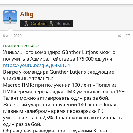
Allig
8 Апр 2020
#7
Гюнтер Лютьенс
Уникального командира Günther Lütjens можно
получить в Адмиралтействе за 175 000 ед. угля.
https://youtu.be/g6QJ64XktC4
В игре у командира Günther Lütjens следующие
уникальные таланты:
Мастер ПМК: при получении 100 лент «Попал из
ПМК» время перезарядки ПМК уменьшается на 15%.
Талант можно активировать один раз за бой.
Железный удар: при получении 140 лент «Попал
главным калибром» время перезарядки ГК
уменьшается на 7,5%. Талант можно активировать
один раз за бой.
Образцовая разведка: при получении 3 лент