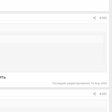
#384
ить
да
Последнее редактирование:
16 Апр 2026
ата сектора
#385
ствует при удержании
ьзовать при каждом захвате
именена только к текущему, или первому захвату
ановлен fixPointScrollDefault или AimPoint