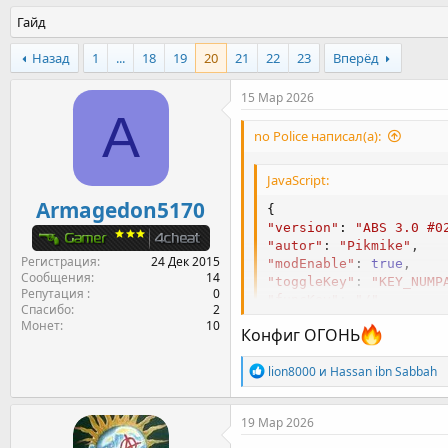
т
т
г
Гайд
о
а
и
р
н
Назад
1
...
18
19
20
21
22
23
Вперёд
т
а
е
ч
15 Мар 2026
м
а
A
ы
л
no Police написал(а):
а
JavaScript:
Armagedon5170
{
"version"
:
"ABS 3.0 #0
"autor"
:
"Pikmike"
,
Регистрация
24 Дек 2015
"modEnable"
:
true
,
Сообщения
14
"toggleKey"
:
"KEY_NUMP
Репутация
0
"funcKey"
:
"/"
,
Спасибо
2
"pointKey"
:
"KEY_E"
,
Монет
10
Конфиг ОГОНЬ
"fixDistKey"
:
"KEY_E"
,
"remModeKey"
:
true
,
Р
lion8000
и
Hassan ibn Sabbah
"nldKey"
:
"KEY_NUMPADM
е
"hullKey"
:
"KEY_NUMPAD
а
"turrKey"
:
"KEY_NUMPAD
к
19 Мар 2026
"chassisKey"
:
"KEY_ADD
ц
"modeHardKey"
:
"KEY_F1