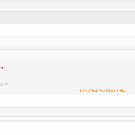
27"
,
AD9"
,
Нажмите для раскрытия...
INUS"
,
STAR"
,
SLASH"
,
"
,
1"
,