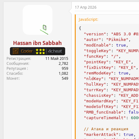
"fieldPower"
:
2
,
"needRange"
:
true
,
17 Апр 2026
"captureSound"
:
3
,
"rangePercent"
:
7
,
"botPostTimer"
:
8.0
,
JavaScript:
// Настройки рентген-з
"needFuelTank"
:
true
,
"captureNext"
:
fal
"fuelTankDist"
:
320.0
,
{
"captureRay"
:
0.3
,
"version"
:
"ABS 3.0 #0
"nextCaptureRay"
:
// АВТОВЫСТРЕЛ
"autor"
:
"Pikmike"
,
Hassan ibn Sabbah
"autoShooting"
:
true
,
"modEnable"
:
true
,
// Настройки смещения 
"autoShoot_LT"
:
true
,
"toggleKey"
:
"KEY_NUMP
"AimPoint"
:
0.0
,
"autoShootDistMax"
:
54
"funcKey"
:
"/"
,
Регистрация
11 Май 2015
"AimPointSPG"
:
0.0
"dirSynchro"
:
0.2
,
"pointKey"
:
"KEY_E"
,
Сообщения
2,782
"pointScroll"
:
0.1
"minCountForShot"
:
0.2
"fixDistKey"
:
"KEY_E"
,
Репутация
959
"fixPointScrollEna
Спасибо
1,082
"shootDispersion"
:
0.2
"remModeKey"
:
true
,
"fixPointOffset"
:
Монет
549
"closeShootDispersion"
"nldKey"
:
"KEY_NUMPADM
"hullKey"
:
"KEY_NUMPAD
// ВИЗУАЛИЗАЦИЯ
"turrKey"
:
"KEY_NUMPAD
"showRealDispersion"
:
"chassisKey"
:
"KEY_ADD
"corrRealDispersion"
:
"modeHardKey"
:
"KEY_F1
"minRealDispersion"
:
1
"modeSoftKey"
:
"KEY_F1
"fixPointScrollDef
"managerCam"
:
true
,
"RMB_funcEnable"
:
fals
"fixPointTimer"
:
1
"scrollCenterCam"
:
fal
"captureTimeHalt"
:
600
"chassisDist"
:
150
"fixDistAuto"
:
true
,
"fixDistMin"
:
50.0
,
// Атака и реакция
"fixDistPostTime"
:
4.5
"markerAttack"
:
true
,
"enableFixAutorota