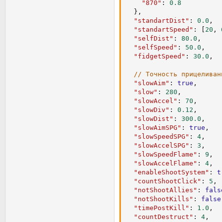
"targetInformerAimFont
"870"
:
0.8
// Замедление перемеще
"targetInformerAimFont
}
,
"showScopeAim"
:
false
,
"standartDist"
:
0.0
,
"slowAim"
:
true
,
"scopeFile"
:
"scope_gr
"standartSpeed"
:
[
20
,
"slowSpeed"
:
150
,
"scopeFile2"
:
"scope_r
"selfDist"
:
80.0
,
"slowAccel"
:
90
,
"scopeSize"
:
256
,
"selfSpeed"
:
50.0
,
"slowDiv"
:
0.2
,
"showFastMarker"
:
true
"fidgetSpeed"
:
30.0
,
"slowDist"
:
200.0
,
"fastMarkerFile"
:
"fm_
"fastMarkerFile2"
:
"fm
// Точность прицеливан
"slowAimSPG"
:
true
"fastMarkerSize"
:
20
,
"slowAim"
:
true
,
"slowSpeedSPG"
:
80
"fastMarkerStratSize"
:
"slow"
:
280
,
"slowAccelSPG"
:
60
"targetExtraFile"
:
"ex
"slowAccel"
:
70
,
"targetExtraSize"
:
128
"slowDiv"
:
0.12
,
// Настройки СКВО (Сис
"extraTimeFile"
:
"extr
"slowDist"
:
300.0
,
"extraTimeSize"
:
32
,
"slowAimSPG"
:
true
,
"enableShootSystem
"showFlyMarker"
:
false
"slowSpeedSPG"
:
4
,
"countShootClick"
:
"flyStrategicOnly"
:
fa
"slowAccelSPG"
:
3
,
"notShootAllies"
:
"flyMarkerFile"
:
"extr
"slowSpeedFlame"
:
9
,
"notShootKills"
:
t
"flyMarkerSize"
:
128
,
"slowAccelFlame"
:
4
,
"flyMarkerFont"
:
"hpmp
"enableShootSystem"
:
t
"timePostKill"
:
2.
"flyMarkerColor"
:
[
255
"countShootClick"
:
5
,
"countDestruct"
:
4
"showAimPoint"
:
true
,
"notShootAllies"
:
fals
"AimPoint_xy"
:
[
0
,
-
0.
"notShootKills"
:
false
// Настройки АвтоБота 
"AimPointAnchor"
:
"CEN
"timePostKill"
:
1.0
,
// -------------------
"AimPointFont"
:
"defau
"countDestruct"
:
4
,
"autoBot"
:
true
,