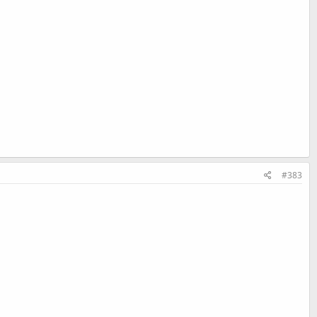
#383
,
"870"
:
1.31
}
,