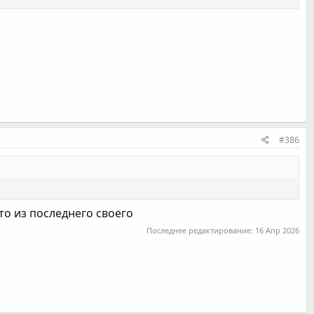
х режимов
(по умолчанию)
ой выбранной точки (условие пробитие 85%)
#386
го места для пробития
еливания, работать по НЛД, корпус, башня
Key
тров в дополнительных настраиваемых режимах
-то из последнего своего
Последнее редактирование:
16 Апр 2026
льной клавиши
вата выбранной точки по удержанию ПКМ, в сек.
 комбинации ЛКМ или ПКМ + funcKey
о время клинча
перезарядки, либо при удержании funcKey