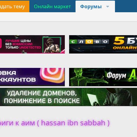
здать тему
Онлайн маркет
Форумы
ги к аим ( hassan ibn sabbah )