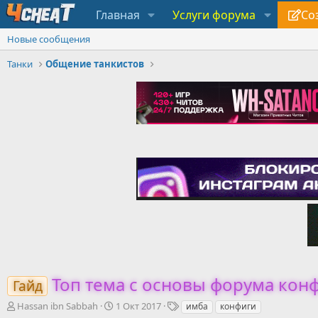
Главная
Услуги форума
Со
Новые сообщения
Танки
Общение танкистов
Топ тема с основы форума конфи
Гайд
А
Д
Т
Hassan ibn Sabbah
1 Окт 2017
имба
конфиги
в
а
е