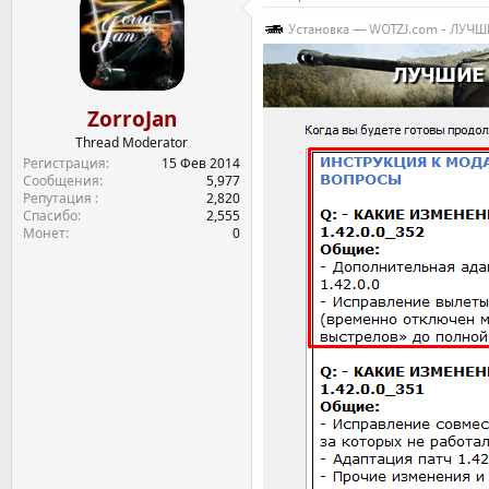
ц
и
и
:
ZorroJan
Thread Moderator
Регистрация
15 Фев 2014
Сообщения
5,977
Репутация
2,820
Спасибо
2,555
Монет
0