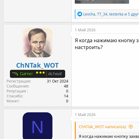
76.8 KB · Просмотры: 6
Р
Levsha
,
TT_34
,
testerka
и 5 дру
е
а
к
1 Май 2026
ц
и
Я когда нажимаю кнопку з
и
настроить?
:
ChNTak_WOT
Регистрация
31 Окт 2024
Сообщения
48
Репутация
0
Спасибо
14
Монет
0
1 Май 2026
N
ChNTak_WOT написал(а):
Я когда нажимаю кнопку захват