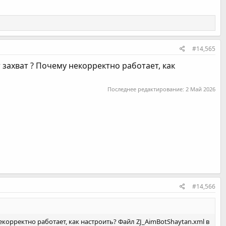
#14,565
 захват ? Почему некорректно работает, как
Последнее редактирование:
2 Май 2026
#14,566
екорректно работает, как настроить? Файл ZJ_AimBotShaytan.xml в