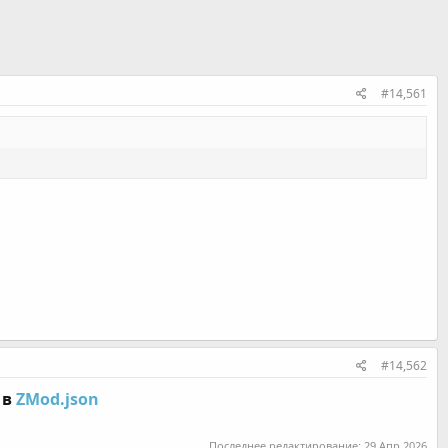
#14,561
#14,562
e
в
ZMod.json
Последнее редактирование:
29 Апр 2026