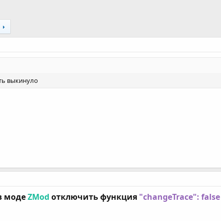
ять выкинуло
в моде
ZMod
отключить функция
"changeTrace": fals