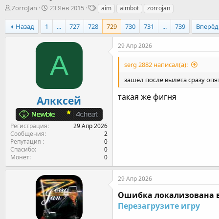
А
Д
Т
ZorroJan
23 Янв 2015
aim
aimbot
zorrojan
в
а
е
т
т
г
Назад
1
...
727
728
729
730
731
...
739
Вперёд
о
а
и
р
н
29 Апр 2026
т
а
А
е
ч
serg 2882 написал(а):
м
а
ы
л
зашёл после вылета сразу оп
а
такая же фигня
Алкксей
Регистрация
29 Апр 2026
Сообщения
2
Репутация
0
Спасибо
0
Монет
0
29 Апр 2026
Ошибка локализована 
Перезагрузите игру