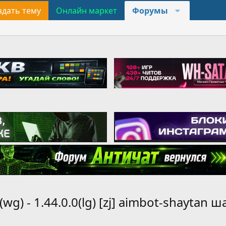
здать тему
Онлайн маркет
Форумы
(wg) - 1.44.0.0(lg) [zj] aimbot-shaytan ш