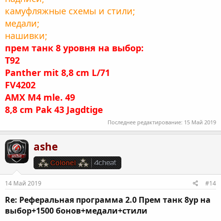
камуфляжные схемы и стили;
медали;
нашивки;
прем танк 8 уровня на выбор:
T92
Panther mit 8,8 cm L/71
FV4202
AMX M4 mle. 49
8,8 cm Pak 43 Jagdtige
Последнее редактирование:
15 Май 2019
ashe
14 Май 2019
#14
Re: Реферальная программа 2.0 Прем танк 8ур на
выбор+1500 бонов+медали+стили