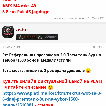
AMX M4 mle. 49
8,8 cm Pak 43 Jagdtige
Последнее редактирование:
15 Май 2019
ashe
13 Май 2019
#13
Re: Реферальная программа 2.0 Прем танк 8ур на
выбор+1500 бонов+медали+стили
Есть места, пишите, 2 реферала дешевле
Купить онлайн с актуальной ценой на PLATI
, читайте описание
https://www.plati.market/itm/rekrut-wot-za-3-
6-dnej-premtank-8ur-na-vybor-1500-
bonov/2510881
- ссылка.