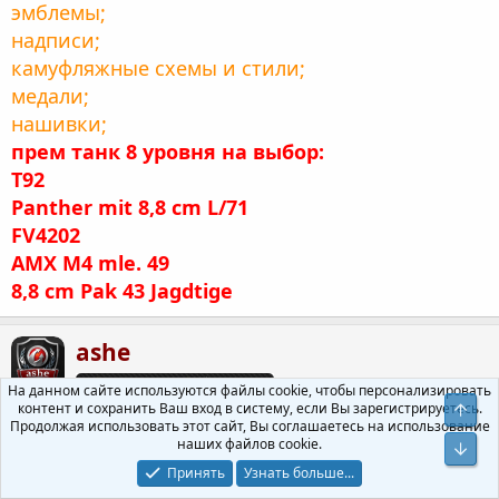
эмблемы;
надписи;
камуфляжные схемы и стили;
медали;
нашивки;
прем танк 8 уровня на выбор:
T92
Panther mit 8,8 cm L/71
FV4202
AMX M4 mle. 49
8,8 cm Pak 43 Jagdtige
ashe
На данном сайте используются файлы cookie, чтобы персонализировать
контент и сохранить Ваш вход в систему, если Вы зарегистрируетесь.
Свер
Продолжая использовать этот сайт, Вы соглашаетесь на использование
17 Май 2019
#17
наших файлов cookie.
Сниз
Re: Реферальная программа 2.0 Прем танк 8ур на
Принять
Узнать больше...
выбор+1500 бонов+медали+стили