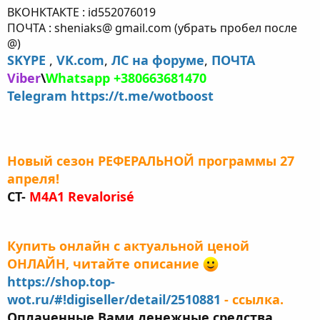
ВКОНКТАКТЕ : id552076019
ПОЧТА : sheniaks@ gmail.com (убрать пробел после
@)
SKYPE
,
VK.com
,
ЛС на форуме
,
ПОЧТА
Viber
\
Whatsapp
+380663681470
Telegram
https://t.me/wotboost
Новый сезон РЕФЕРАЛЬНОЙ программы 27
апреля!
СТ-
M4A1 Revalorisé
Купить онлайн с актуальной ценой
ОНЛАЙН, читайте описание
https://shop.top-
wot.ru/#!digiseller/detail/2510881
- ссылка.
Оплаченные Вами денежные средства