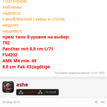
1500 бонов;
эмблемы;
надписи;
камуфляжные схемы и стили;
медали;
нашивки;
прем танк 8 уровня на выбор:
T92
Panther mit 8,8 cm L/71
FV4202
AMX M4 mle. 49
8,8 cm Pak 43 Jagdtige
Последнее редактирование:
6 Окт 2020
ashe
30 Мар 2019
#4