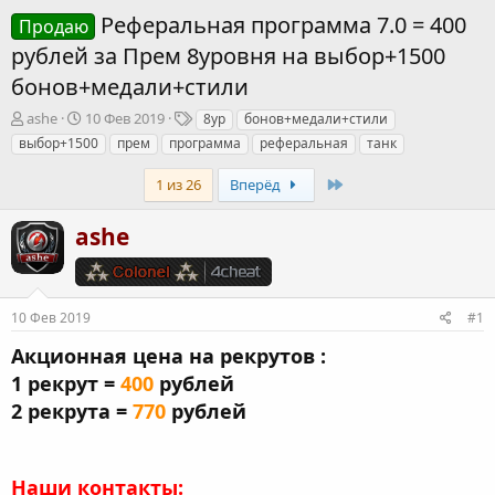
Реферальная программа 7.0 = 400
Продаю
рублей за Прем 8уровня на выбор+1500
бонов+медали+стили
А
Д
Т
ashe
10 Фев 2019
8ур
бонов+медали+стили
в
а
е
выбор+1500
прем
программа
реферальная
танк
т
т
г
о
а
и
Last
1 из 26
Вперёд
р
н
т
а
ashe
е
ч
м
а
ы
л
а
10 Фев 2019
#1
Акционная цена на рекрутов :
1 рекрут =
400
рублей
2 рекрута =
770
рублей
Наши контакты: