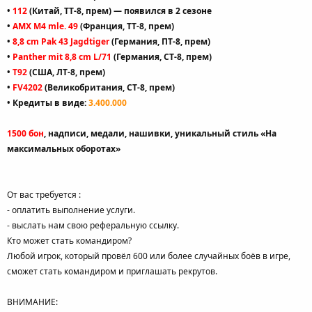
•
112
(Китай, ТТ-8, прем)
— появился в 2 сезоне
•
AMX M4 mle. 49
(Франция, ТТ-8, прем)
•
8,8 cm Pak 43 Jagdtiger
(Германия, ПТ-8, прем)
•
Panther mit 8,8 cm L/71
(Германия, СТ-8, прем)
•
T92
(США, ЛТ-8, прем)
•
FV4202
(Великобритания, СТ-8, прем)
• Кредиты в виде:
3.400.000
1500 бон
, надписи, медали, нашивки, уникальный стиль «На
максимальных оборотах»
От вас требуется :
- оплатить выполнение услуги.
- выслать нам свою реферальную ссылку.
Кто может стать командиром?
Любой игрок, который провёл 600 или более случайных боёв в игре,
сможет стать командиром и приглашать рекрутов.
ВНИМАНИЕ: