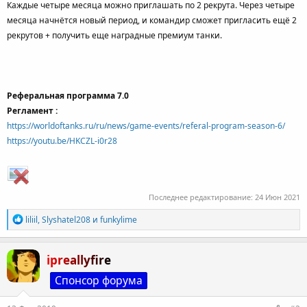
Каждые четыре месяца можно приглашать по 2 рекрута. Через четыре
месяца начнётся новый период, и командир сможет пригласить ещё 2
рекрутов + получить еще наградные премиум танки.
Реферальная программа 7.0
Регламент :
https://worldoftanks.ru/ru/news/game-events/referal-program-season-6/
https://youtu.be/HKCZL-i0r28
Последнее редактирование:
24 Июн 2021
Р
liliil
,
Slyshatel208
и
funkylime
е
а
к
ipreallyfire
ц
и
Спонсор форума
и
: