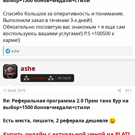
выбор+1500 бонов+медали+стили
Спасибо большое за оперативность и понимание.
Выполнили заказ в течении 3-х дней!)
Обязательно посоветую вас знакомым + я еще сам
воспользуюсь вашими услугами!) P.S +100500 к
карме!)
Р
ashe
е
а
к
ashe
ц
и
и
:
11 Май 2019
#11
Re: Реферальная программа 2.0 Прем танк 8ур на
выбор+1500 бонов+медали+стили
Есть места, пишите, 2 реферала дешевле
Купить онлайн с актуальной ценой на PLATI