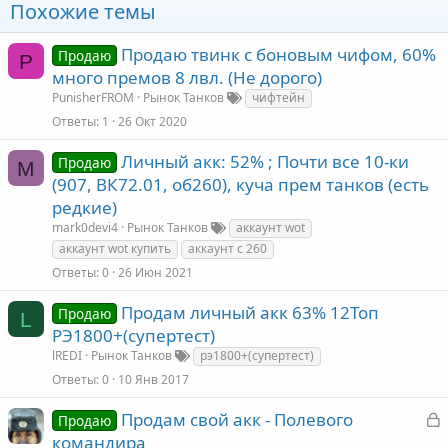
Похожие темы
Продаю твинк с боновым чифом, 60%
Продаю
P
много премов 8 лвл. (Не дорого)
PunisherFROM
Рынок Танков
чифтейн
Ответы
1
26 Окт 2020
Личный акк: 52% ; Почти все 10-ки
Продаю
M
(907, ВК72.01, об260), куча прем танков (есть
редкие)
mark0devi4
Рынок Танков
аккаунт wot
аккаунт wot купить
аккаунт с 260
Ответы
0
26 Июн 2021
Продам личный акк 63% 12Топ
Продаю
L
РЭ1800+(супертест)
lREDI
Рынок Танков
рэ1800+(супертест)
Ответы
0
10 Янв 2017
З
Продам свой акк - Полевого
Продаю
а
командира