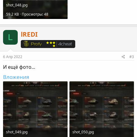
shot_048.jpg
59.2 KB · Просмотры: 48
lREDI
L
6 Апр 2022
#3
И ещё фото...
Вложения
shot_049.jpg
shot_050.jpg