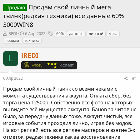
Продам свой личный мега
Продаю
твинк(редкая техника) все данные 60%
3000WIN8
А
Д
Т
lREDI
6 Апр 2022
60%
данные
личный
мега
в
а
е
продам
техника
т
т
г
о
а
и
lREDI
р
н
L
т
а
е
ч
м
а
ы
л
6 Апр 2022
#1
а
Продам свой личный твинк со всеми чеками с
момента существования аккаунта. Оплата сбер, без
торга цена 12500р. Собственно все фото на которых
вы видите всё имущество аккаунта! Банов за читов не
было, за передачу данных тоже. Аккаунт чистый, все
игровые события проходил лично, играл без модов.
На вот реплей, есть все реплее мастеров и взятие 3-х
отметок, редкая техника как за восстановление