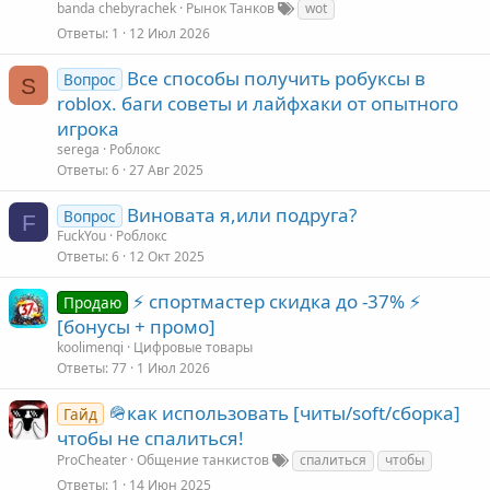
banda chebyrachek
Рынок Танков
wot
Ответы
1
12 Июл 2026
Все способы получить робуксы в
Вопрос
S
roblox. баги советы и лайфхаки от опытного
игрока
serega
Роблокс
Ответы
6
27 Авг 2025
Виновата я,или подруга?
Вопрос
F
FuckYou
Роблокс
Ответы
6
12 Окт 2025
⚡ спортмастер скидка до -37% ⚡
Продаю
[бонусы + промо]
koolimenqi
Цифровые товары
Ответы
77
1 Июл 2026
🪖как использовать [читы/soft/сборка]
Гайд
чтобы не спалиться!
ProCheater
Общение танкистов
спалиться
чтобы
Ответы
1
14 Июн 2025