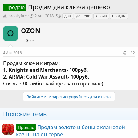
Продам два ключа дешево
Продаю
А
Д
Т
ipreallyfire
2 Авг 2018
два
дешево
ключа
продам
в
а
е
т
т
г
OZON
O
о
а
и
р
н
Guest
т
а
е
ч
4 Авг 2018
#2
м
а
ы
л
Продам ключи к играм:
а
1. Knights and Merchants- 100руб.
2. ARMA: Cold War Assault- 100руб.
Связь в ЛС либо скайп(указан в профиле)
Войдите или зарегистрируйтесь для ответа.
Похожие темы
Продам золото и боны с клановой
Продаю
казны на eu серве