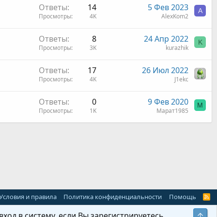
Ответы
14
5 Фев 2023
A
Просмотры
4K
AlexKom2
Ответы
8
24 Апр 2022
K
Просмотры
3K
kurazhik
Ответы
17
26 Июл 2022
Просмотры
4K
J1ekc
Ответы
0
9 Фев 2020
М
Просмотры
1K
Марат1985
 почта
Условия и правила
Политика конфиденциальности
Помощь
R
S
S
ход в систему, если Вы зарегистрируетесь.
Свер