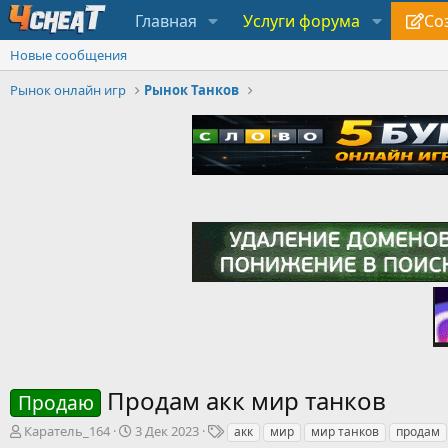
Главная
Услуги форума
Со
Новые сообщения
Рынок онлайн игр
Рынок Танков
Продам акк мир танков
Продаю
А
Д
Т
Каратель_164
3 Дек 2023
акк
мир
мир танков
продам
в
а
е