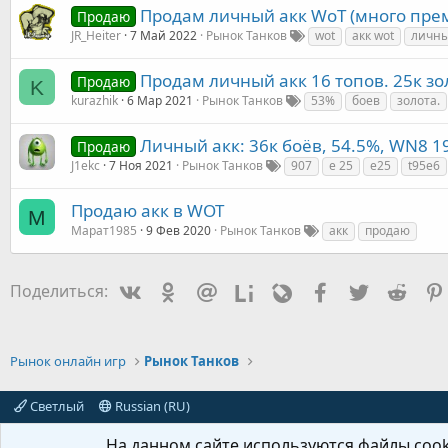
Продам личный акк WoT (много прем
Продаю
JR_Heiter
7 Май 2022
Рынок Танков
wot
акк wot
личн
Продам личный акк 16 топов. 25к зол
Продаю
K
kurazhik
6 Мар 2021
Рынок Танков
53%
боев
золота.
Личный акк: 36к боёв, 54.5%, WN8 192
Продаю
J1ekc
7 Ноя 2021
Рынок Танков
907
e 25
e25
t95e6
Продаю акк в WOT
М
Марат1985
9 Фев 2020
Рынок Танков
акк
продаю
Vkontakte
Odnoklassniki
Mail.ru
Liveinternet
Livejournal
Facebook
Twitter
Redd
Поделиться:
Рынок онлайн игр
Рынок Танков
Светлый
Russian (RU)
На данном сайте используются файлы cooki