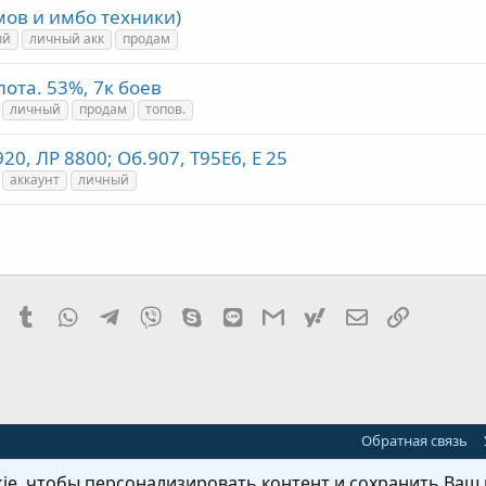
ов и имбо техники)
ый
личный акк
продам
ота. 53%, 7к боев
личный
продам
топов.
0, ЛР 8800; Об.907, T95E6, E 25
аккаунт
личный
it
Pinterest
Tumblr
WhatsApp
Telegram
Viber
Skype
Line
Gmail
yahoomail
Электронная
Ссылка
Обратная связь
e, чтобы персонализировать контент и сохранить Ваш в