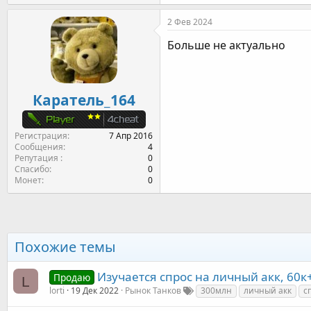
2 Фев 2024
Больше не актуально
Каратель_164
Регистрация
7 Апр 2016
Сообщения
4
Репутация
0
Спасибо
0
Монет
0
Похожие темы
Изучается спрос на личный акк, 60к
Продаю
L
lorti
19 Дек 2022
Рынок Танков
300млн
личный акк
с