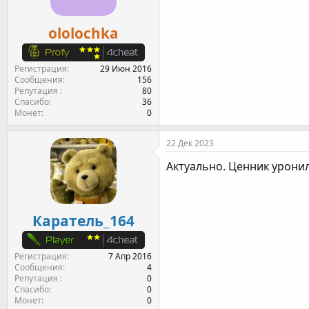
ololochka
Регистрация
29 Июн 2016
Сообщения
156
Репутация
80
Спасибо
36
Монет
0
22 Дек 2023
Актуально. Ценник уронил 
Каратель_164
Регистрация
7 Апр 2016
Сообщения
4
Репутация
0
Спасибо
0
Монет
0