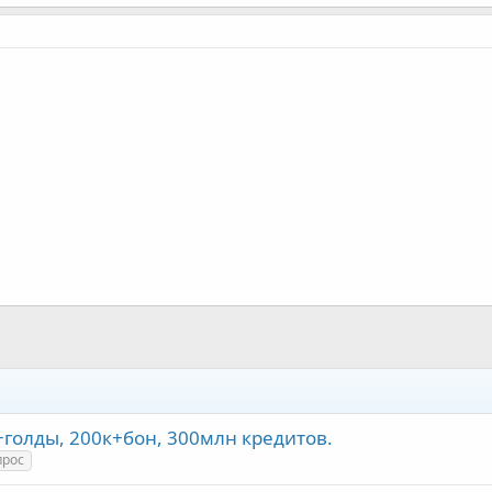
+голды, 200к+бон, 300млн кредитов.
прос