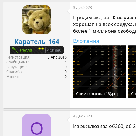
т
т
г
3 Дек 2023
о
а
и
р
н
Продам акк, на ГК не учас
т
а
хорошая на всех средуха, 
е
ч
более 1 миллиона свободки 
м
а
ы
л
Вложения
Каратель_164
а
Регистрация
7 Апр 2016
Сообщения
4
Репутация
0
Спасибо
0
Монет
0
Снимок экрана (18).png
Сн
263.1 KB · Просмотры: 138
25
4 Дек 2023
O
Из эксклюзива об260, об 25