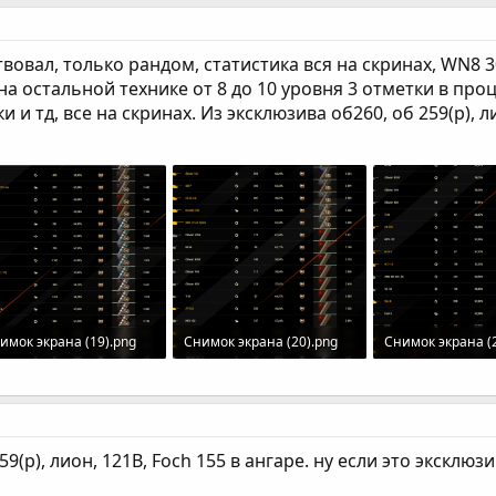
твовал, только рандом, статистика вся на скринах, WN8 
на остальной технике от 8 до 10 уровня 3 отметки в про
и тд, все на скринах. Из эксклюзива об260, об 259(р), ли
имок экрана (19).png
Снимок экрана (20).png
Снимок экрана (
6 KB · Просмотры: 111
240 KB · Просмотры: 96
234.5 KB · Просм
9(р), лион, 121B, Foch 155 в ангаре. ну если это эксклюз