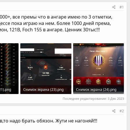
#1
3000+, все премы что в ангаре имею по 3 отметки,
цессе пока играю на нем. более 1000 дней према,
он, 121B, Foch 155 в ангаре. Ценник 30тыс!!!
21).png
Снимок экрана (23).png
Снимок экрана (24).png
отры: 102
741.3 KB · Просмотры: 110
894.5 KB · Просмотры: 123
Последнее редактирование:
3 Дек 2023
#2
ив,то надо брать обязон. Жути не нагоняй!!!