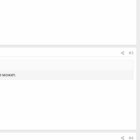
#3
е может.
#4