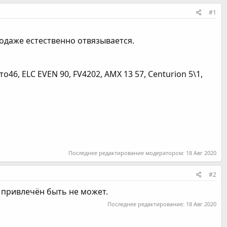
#1
родаже естественно отвязывается.
о46, ELC EVEN 90, FV4202, AMX 13 57, Centurion 5\1,
Последнее редактирование модератором:
18 Авг 2020
#2
а привлечён быть не может.
Последнее редактирование:
18 Авг 2020