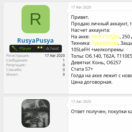
т
т
г
17 Авг 2020
о
а
и
R
р
н
Привет.
т
а
Продаю личный аккаунт, т
е
ч
Насчет аккаунта:
м
а
На акке:
240К ГОЛДЫ
, 250
ы
л
RusyaPusya
а
Техника:
Type59Gold
, Защ
105LeFH +мелкопремы
Топы: Об.140, Т62А, Т110Е
Регистрация
17 Авг 2020
Сообщения
1
Девятки: Конь, Об257
Репутация
0
Стата 57+
Спасибо
0
Монет
0
Голда на акке лежит с нов
Цена договорная.
17 Авг 2020
Ответ получен, покупки к