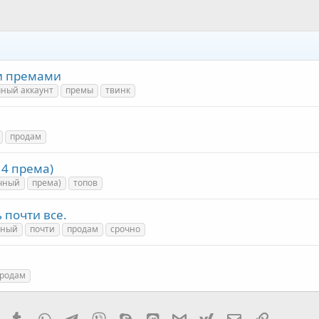
 и премами
ный аккаунт
премы
твинк
продам
 4 према)
чный
према)
топов
 почти все.
чный
почти
продам
срочно
родам
it
Pinterest
Tumblr
WhatsApp
Telegram
Viber
Skype
Line
Gmail
yahoomail
Электронная
Ссылка