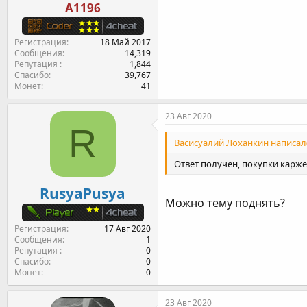
A1196
Регистрация
18 Май 2017
Сообщения
14,319
Репутация
1,844
Спасибо
39,767
Монет
41
23 Авг 2020
R
Васисуалий Лоханкин написал(
Ответ получен, покупки карже
RusyaPusya
Можно тему поднять?
Регистрация
17 Авг 2020
Сообщения
1
Репутация
0
Спасибо
0
Монет
0
23 Авг 2020