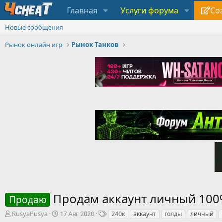
Главная
Услуги форума
Со
Новые сообщения
Рынок онлайн игр
Рынок Танков
Продам аккаунт личный 10
Продаю
А
Д
Т
RusyaPusya
17 Авг 2020
240к
аккаунт
голды
личный
в
а
е