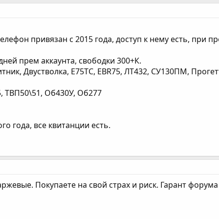
елефон привязан с 2015 года, доступ к нему есть, при п
 дней прем аккаунта, свободки 300+К.
итник, Двустволка, Е75ТС, EBR75, ЛТ432, СУ130ПМ, Прогетт
5, ТВП50\51, Об430У, Об277
ого года, все квитанции есть.
аржевые. Покупаете на свой страх и риск. Гарант форум