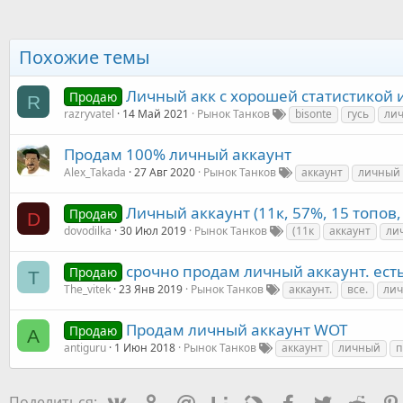
Похожие темы
Личный акк с хорошей статистикой
Продаю
R
razryvatel
14 Май 2021
Рынок Танков
bisonte
гусь
лич
Продам 100% личный аккаунт
Alex_Takada
27 Авг 2020
Рынок Танков
аккаунт
личный
Личный аккаунт (11к, 57%, 15 топов,
Продаю
D
dovodilka
30 Июл 2019
Рынок Танков
(11к
аккаунт
ли
срочно продам личный аккаунт. есть
Продаю
T
The_vitek
23 Янв 2019
Рынок Танков
аккаунт.
все.
ли
Продам личный аккаунт WOT
Продаю
A
antiguru
1 Июн 2018
Рынок Танков
аккаунт
личный
п
Vkontakte
Odnoklassniki
Mail.ru
Liveinternet
Livejournal
Facebook
Twitter
Redd
Поделиться: