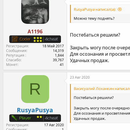
RusyaPusya написал(а):
Можно тему поднять?
A1196
Посте6аться решили?
Регистрация
18 Май 2017
Закрыть могу после очере
Сообщения
14,319
Для осознания и просветл
Репутация
1,844
Удачных продаж.
Спасибо
39,767
Монет
41
23 Авг 2020
R
Васисуалий Лоханкин написал(
Посте6аться решили?
Закрыть могу после очередног
RusyaPusya
Для осознания и просветления.
Удачных продаж.
Регистрация
17 Авг 2020
Сообщения
1