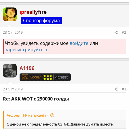
ipreallyfire
Спонсор форума
23 Окт 2019
#2
Чтобы увидеть содержимое
войдите
или
зарегистрируйтесь
.
A1196
23 Окт 2019
#3
Re: АКК WOT c 290000 голды
Андрей TFR написал(а):
С ценой не определённость:03_64:. Давайте думать вместе.