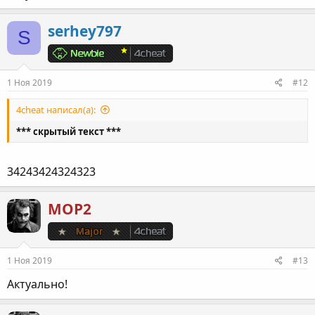
serhey797
S
1 Ноя 2019
#12
4сheat написал(а):
*** скрытый текст ***
34243424324323
МОР2
1 Ноя 2019
#13
Актуально!