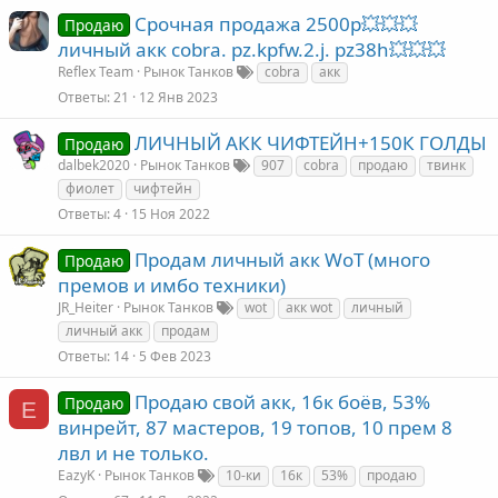
Срочная продажа 2500р💥💥💥
Продаю
личный акк cobra. pz.kpfw.2.j. pz38h💥💥💥
Reflex Team
Рынок Танков
cobra
акк
Ответы
21
12 Янв 2023
ЛИЧНЫЙ АКК ЧИФТЕЙН+150К ГОЛДЫ
Продаю
dalbek2020
Рынок Танков
907
cobra
продаю
твинк
фиолет
чифтейн
Ответы
4
15 Ноя 2022
Продам личный акк WoT (много
Продаю
премов и имбо техники)
JR_Heiter
Рынок Танков
wot
акк wot
личный
личный акк
продам
Ответы
14
5 Фев 2023
Продаю свой акк, 16к боёв, 53%
Продаю
E
винрейт, 87 мастеров, 19 топов, 10 прем 8
лвл и не только.
EazyK
Рынок Танков
10-ки
16к
53%
продаю