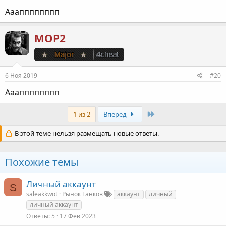
Ааапппппппп
МОР2
6 Ноя 2019
#20
Ааапппппппп
Last
1 из 2
Вперёд
В этой теме нельзя размещать новые ответы.
Похожие темы
Личный аккаунт
S
saleakkwot
Рынок Танков
аккаунт
личный
личный аккаунт
Ответы
5
17 Фев 2023