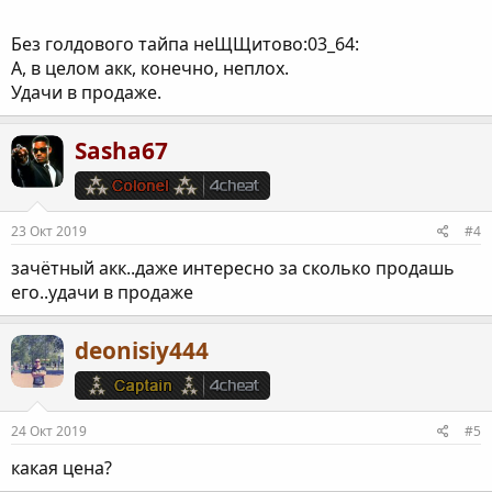
Без голдового тайпа неЩЩитово:03_64:
А, в целом акк, конечно, неплох.
Удачи в продаже.
Sasha67
23 Окт 2019
#4
зачётный акк..даже интересно за сколько продашь
его..удачи в продаже
deonisiy444
24 Окт 2019
#5
какая цена?