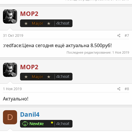
МОР2
31 Окт 2019
#7
:redface:Цена сегодня ещё актуальна 8.500руб!
Последнее редактирование:
1 Ноя 2019
МОР2
1 Ноя 2019
#8
Актуально!
Danil4
D