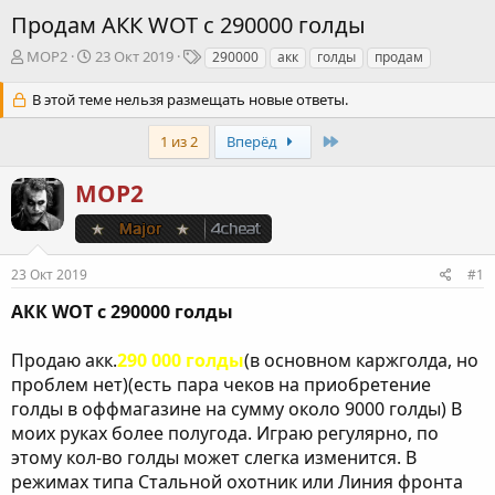
Продам АКК WOT c 290000 голды
А
Д
Т
МОР2
23 Окт 2019
290000
акк
голды
продам
в
а
е
т
т
г
В этой теме нельзя размещать новые ответы.
о
а
и
р
н
Last
1 из 2
Вперёд
т
а
е
ч
МОР2
м
а
ы
л
а
23 Окт 2019
#1
АКК WOT c 290000 голды
Продаю акк.
290 000 голды
(в основном каржголда, но
проблем нет)(есть пара чеков на приобретение
голды в оффмагазине на сумму около 9000 голды) В
моих руках более полугода. Играю регулярно, по
этому кол-во голды может слегка изменится. В
режимах типа Стальной охотник или Линия фронта