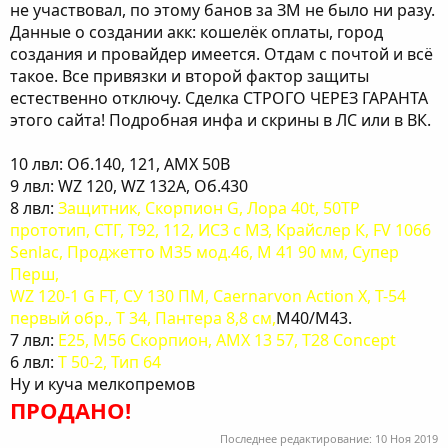
не участвовал, по этому банов за ЗМ не было ни разу.
Данные о создании акк: кошелёк оплаты, город
создания и провайдер имеется. Отдам с почтой и всё
такое. Все привязки и второй фактор защиты
естественно отключу. Сделка СТРОГО ЧЕРЕЗ ГАРАНТА
этого сайта! Подробная инфа и скрины в ЛС или в ВК.
10 лвл: Об.140, 121, АМХ 50В
9 лвл: WZ 120, WZ 132A, Об.430
8 лвл:
Защитник, Скорпион G, Лора 40t, 50TP
прототип, СТГ, Т92, 112, ИС3 с МЗ, Крайслер К, FV 1066
Senlaс, Проджетто М35 мод.46, М 41 90 мм, Супер
Перш,
WZ 120-1 G FT, СУ 130 ПМ, Caernarvon Action X, Т-54
первый обр., Т 34, Пантера 8,8 см,
М40/М43.
7 лвл:
Е25, М56 Скорпион, АМХ 13 57, T28 Concept
6 лвл:
Т 50-2, Тип 64
Ну и куча мелкопремов
ПРОДАНО!
Последнее редактирование:
10 Ноя 2019