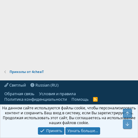
Приколы от 4cheaT
Светлый
Russian (RU)
Обратная связь
Условия и правила
Политика конфиденциальности
Помощь
R
S
На данном сайте используются файлы cookie, чтобы персонализировать
S
контент и сохранить Ваш вход в систему, если Вы зарегистрируетесь.
Свер
Продолжая использовать этот сайт, Вы соглашаетесь на использование
наших файлов cookie.
Сниз
Принять
Узнать больше...