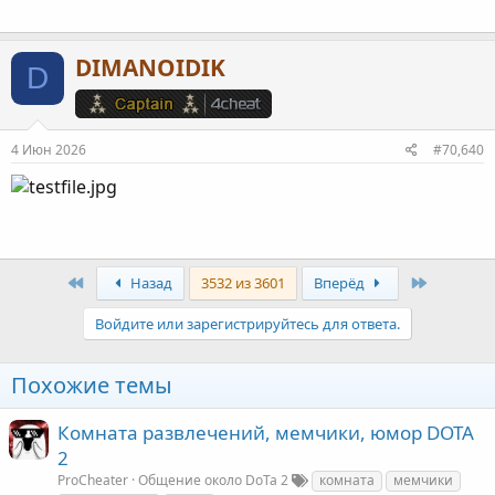
DIMANOIDIK
D
4 Июн 2026
#70,640
First
Last
Назад
3532 из 3601
Вперёд
Войдите или зарегистрируйтесь для ответа.
Похожие темы
Комната развлечений, мемчики, юмор DOTA
2
ProCheater
Общение около DoTa 2
комната
мемчики