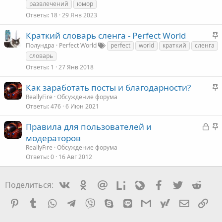
развлечений
юмор
Ответы
18
29 Янв 2023
З
Краткий словарь сленга - Perfect World
а
Полундра
Perfect World
perfect
world
краткий
сленга
к
словарь
Ответы
1
27 Янв 2018
е
З
Как заработать посты и благодарности?
а
ReallyFire
Обсуждение форума
л
Ответы
476
6 Июн 2021
к
е
З
З
Правила для пользователей и
е
а
а
модераторов
к
к
ReallyFire
Обсуждение форума
л
Ответы
0
16 Авг 2012
р
е
ы
е
т
Vkontakte
Odnoklassniki
Mail.ru
Liveinternet
Livejournal
Facebook
Twitter
Redd
Поделиться:
а
л
е
Pinterest
Tumblr
WhatsApp
Telegram
Viber
Skype
Line
Gmail
yahoomail
Электро
Сс