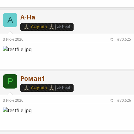
A-Ha
A
3 Июн 2026
#70,625
Роман1
Р
3 Июн 2026
#70,626