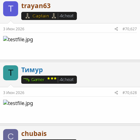
trayan63
T
3 Июн 2026
#70,627
Тимур
Т
3 Июн 2026
#70,628
chubais
C