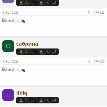
3 Июн 2026
#70,629
сабрина
С
3 Июн 2026
#70,630
lfdlq
L