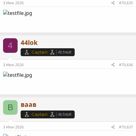
3 Июн 2026
#70,635
44lok
4
3 Июн 2026
#70,636
ваав
В
3 Июн 2026
#70,637