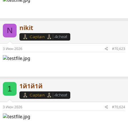
nikit
N
3 Июн 2026
#70,623
1й1й1й
1
3 Июн 2026
#70,624