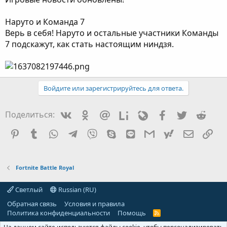
Наруто и Команда 7
Верь в себя! Наруто и остальные участники Команды
7 подскажут, как стать настоящим ниндзя.
Войдите или зарегистрируйтесь для ответа.
Vkontakte
Odnoklassniki
Mail.ru
Liveinternet
Livejournal
Facebook
Twitter
Redd
Поделиться:
Pinterest
Tumblr
WhatsApp
Telegram
Viber
Skype
Line
Gmail
yahoomail
Электро
Сс
Fortnite Battle Royal
Светлый
Russian (RU)
Обратная связь
Условия и правила
Политика конфиденциальности
Помощь
R
S
S