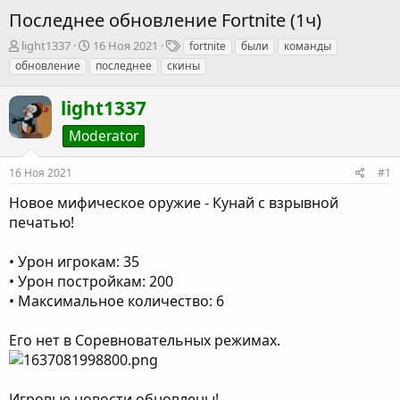
Последнее обновление Fortnite (1ч)
А
Д
Т
light1337
16 Ноя 2021
fortnite
были
команды
в
а
е
обновление
последнее
скины
т
т
г
о
а
и
light1337
р
н
т
а
Moderator
е
ч
м
а
ы
л
16 Ноя 2021
#1
а
Новое мифическое оружие - Кунай с взрывной
печатью!
• Урон игрокам: 35
• Урон постройкам: 200
• Максимальное количество: 6
Его нет в Соревновательных режимах.
Игровые новости обновлены!