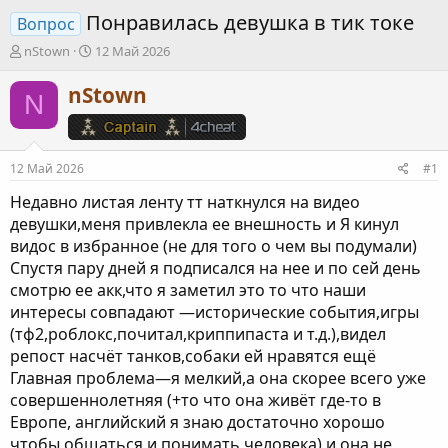
Понравилась девушка в тик токе
Вопрос
А
Д
nStown
12 Май 2026
в
а
т
т
nStown
N
о
а
р
н
т
а
е
ч
12 Май 2026
#1
м
а
ы
л
Недавно листая ленту тт наткнулся на видео
а
девушки,меня привлекла ее внешность и Я кинул
видос в избранное (не для того о чем вы подумали)
Спустя пару дней я подписался на нее и по сей день
смотрю ее акк,что я заметил это то что наши
интересы совпадают —исторические события,игры
(тф2,роблокс,почитал,криппипаста и т.д.),видел
репост насчёт танков,собаки ей нравятся ещё
Главная проблема—я мелкий,а она скорее всего уже
совершеннолетняя (+то что она живёт где-то в
Европе, английский я знаю достаточно хорошо
чтобы общаться и понимать человека) и она не