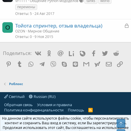
VF1111
Общение Python мододелов
tanks
world
перемены
Ответы
5
24 Авг 2017
З
Тойота спринтер, отзыв владельца)
O
а
OZON
Мирное Общение
Ответы
0
9 Ноя 2015
к
Vkontakte
Odnoklassniki
Mail.ru
Liveinternet
Livejournal
Facebook
Twitter
Redd
Поделиться:
т
Pinterest
Tumblr
WhatsApp
Telegram
Viber
Skype
Line
Gmail
yahoomail
Электро
Сс
а
Роблокс
Светлый
Russian (RU)
Обратная связь
Условия и правила
Политика конфиденциальности
Помощь
R
S
На данном сайте используются файлы cookie, чтобы персонализировать
S
контент и сохранить Ваш вход в систему, если Вы зарегистрируетесь.
Свер
Продолжая использовать этот сайт, Вы соглашаетесь на использование