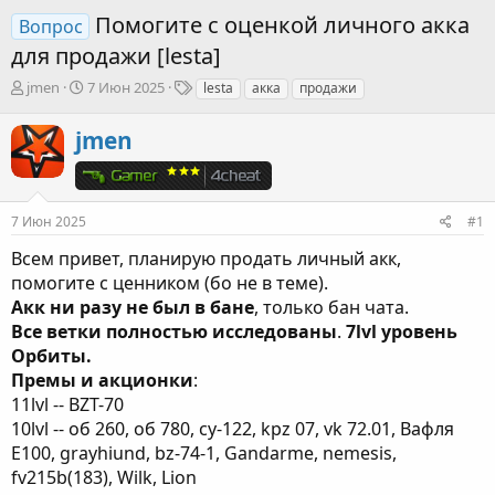
Помогите с оценкой личного акка
Вопрос
для продажи [lesta]
А
Д
Т
jmen
7 Июн 2025
lesta
акка
продажи
в
а
е
т
т
г
jmen
о
а
и
р
н
т
а
е
ч
7 Июн 2025
#1
м
а
ы
л
Всем привет, планирую продать личный акк,
а
помогите с ценником (бо не в теме).
Акк ни разу не был в бане
, только бан чата.
Все ветки полностью исследованы
.
7lvl уровень
Орбиты.
Премы и акционки
:
11lvl -- BZT-70
10lvl -- об 260, об 780, су-122, kpz 07, vk 72.01, Вафля
E100, grayhiund, bz-74-1, Gandarme, nemesis,
fv215b(183), Wilk, Lion