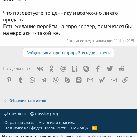
Что посоветуете по ценнику и возможно ли его
продать.
Есть желание перейти на евро сервер, поменялся бы
на евро акк +- такой же.
Последнее редактирование:
11 Июн 2025
Войдите или зарегистрируйтесь для ответа.
Vkontakte
Odnoklassniki
Mail.ru
Liveinternet
Livejournal
Facebook
Twitter
Redd
Поделиться:
Pinterest
Tumblr
WhatsApp
Telegram
Viber
Skype
Line
Gmail
yahoomail
Электро
Сс
Общение танкистов
Светлый
Russian (RU)
Обратная связь
Условия и правила
Политика конфиденциальности
Помощь
R
S
На данном сайте используются файлы cookie, чтобы персонализировать
S