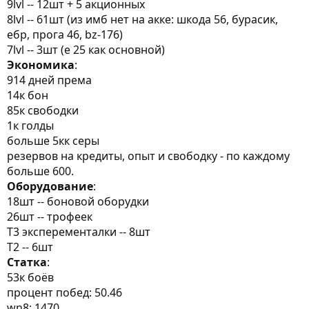
9lvl -- 12шт + 5 акционных
8lvl -- 61шт (из имб нет на акке: шкода 56, бурасик,
ебр, прога 46, bz-176)
7lvl -- 3шт (е 25 как основной)
Экономика
:
914 дней према
14к бон
85к свободки
1к голды
больше 5кк серы
резервов на кредиты, опыт и свободку - по каждому
больше 600.
Оборудование
:
18шт -- боновой оборудки
26шт -- трофеек
Т3 эксперементалки -- 8шт
Т2 -- 6шт
Статка
:
53к боёв
процент побед: 50.46
wn8: 1470