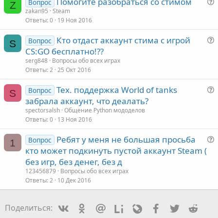
Помогите разобраться со стимом
Вопрос
Z
zakan95
Steam
Ответы
0
19 Ноя 2016
Кто отдаст аккаунт стима с игрой
Вопрос
S
CS:GO бесплатно!??
с
serg848
Вопросы обо всех играх
Ответы
2
25 Окт 2016
Тех. поддержка World of tanks
Вопрос
S
с
забрала аккаунт, что деалать?
spectorsalsh
Общение Python мододелов
Ответы
0
13 Ноя 2016
Ребят у меня не большая просьба
Вопрос
1
с
кто может подкинуть пустой аккаунт Steam (
без игр, без денег, без д
123456879
Вопросы обо всех играх
Ответы
2
10 Дек 2016
с
Vkontakte
Odnoklassniki
Mail.ru
Liveinternet
Livejournal
Facebook
Twitter
Redd
Поделиться: