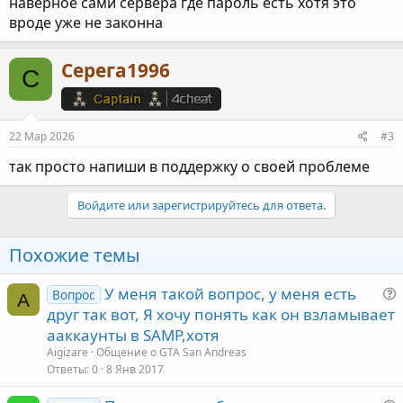
наверное сами сервера где пароль есть хотя это
вроде уже не законна
Серега1996
С
22 Мар 2026
#3
так просто напиши в поддержку о своей проблеме
Войдите или зарегистрируйтесь для ответа.
Похожие темы
У меня такой вопрос, у меня есть
Вопрос
A
друг так вот, Я хочу понять как он взламывает
ааккаунты в SAMP,хотя
Aigizare
Общение о GTA San Andreas
Ответы
0
8 Янв 2017
с