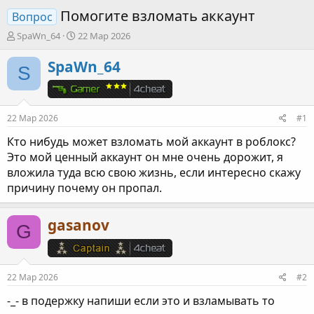
Помогите взломать аккаунт
Вопрос
А
Д
SpaWn_64
22 Мар 2026
в
а
т
т
SpaWn_64
S
о
а
р
н
т
а
е
ч
22 Мар 2026
#1
м
а
ы
л
Кто нибудь может взломать мой аккаунт в роблокс?
а
Это мой ценный аккаунт он мне очень дорожит, я
вложила туда всю свою жизнь, если интересно скажу
причину почему он пропал.
gasanov
G
22 Мар 2026
#2
-_- в подержку напиши если это и взламывать то