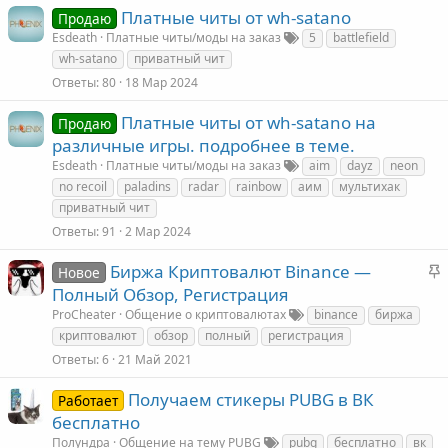
Платные читы от wh-satano
Продаю
Esdeath
Платные читы/моды на заказ
5
battlefield
wh-satano
приватный чит
Ответы
80
18 Мар 2024
Платные читы от wh-satano на
Продаю
различные игры. подробнее в теме.
Esdeath
Платные читы/моды на заказ
aim
dayz
neon
no recoil
paladins
radar
rainbow
аим
мультихак
приватный чит
Ответы
91
2 Мар 2024
З
Биржа Криптовалют Binance —
Новое
а
Полный Обзор, Регистрация
к
ProCheater
Общение о криптовалютах
binance
биржа
криптовалют
обзор
полный
регистрация
е
Ответы
6
21 Май 2021
Получаем стикеры PUBG в ВК
Работает
л
бесплатно
е
Полундра
Общение на тему PUBG
pubg
бесплатно
вк