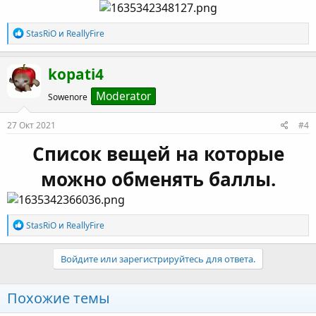
Р
StasRiO
и
ReallyFire
е
а
к
kopati4
ц
и
Moderator
Sowenore
и
:
27 Окт 2021
#4
Список вещей на которые
можно обменять баллы.
Р
StasRiO
и
ReallyFire
е
а
к
Войдите или зарегистрируйтесь для ответа.
ц
и
и
Похожие темы
: