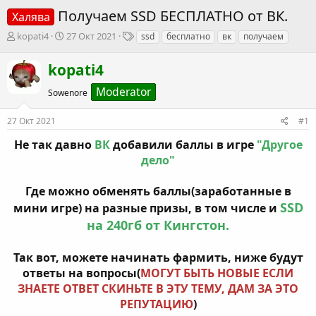
Получаем SSD БЕСПЛАТНО от ВК.
Халява
А
Д
Т
kopati4
27 Окт 2021
ssd
бесплатно
вк
получаем
в
а
е
т
т
г
kopati4
о
а
и
р
н
Moderator
Sowenore
т
а
е
ч
27 Окт 2021
#1
м
а
ы
л
Не так давно
ВК
добавили баллы в игре
"Другое
а
дело"
Где можно обменять баллы(заработанные в
SSD
мини игре) на разные призы, в том числе и
на 240гб от Кингстон.
Так вот, можете начинать фармить, ниже будут
ответы на вопросы(
МОГУТ БЫТЬ НОВЫЕ ЕСЛИ
ЗНАЕТЕ ОТВЕТ СКИНЬТЕ В ЭТУ ТЕМУ, ДАМ ЗА ЭТО
РЕПУТАЦИЮ
)