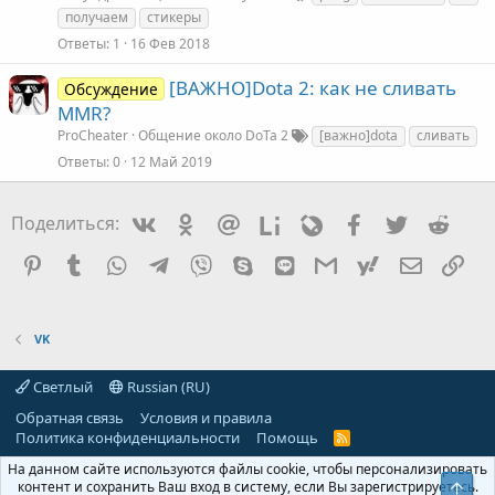
получаем
стикеры
Ответы
1
16 Фев 2018
[ВАЖНО]Dota 2: как не сливать
Обсуждение
MMR?
ProCheater
Общение около DoTa 2
[важно]dota
сливать
Ответы
0
12 Май 2019
Vkontakte
Odnoklassniki
Mail.ru
Liveinternet
Livejournal
Facebook
Twitter
Redd
Поделиться:
Pinterest
Tumblr
WhatsApp
Telegram
Viber
Skype
Line
Gmail
yahoomail
Электро
Сс
VK
Светлый
Russian (RU)
Обратная связь
Условия и правила
Политика конфиденциальности
Помощь
R
S
На данном сайте используются файлы cookie, чтобы персонализировать
S
контент и сохранить Ваш вход в систему, если Вы зарегистрируетесь.
Свер