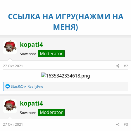
ССЫЛКА НА ИГРУ(НАЖМИ НА
МЕНЯ)
kopati4
Moderator
Sowenore
27 Окт 2021
#2
Р
StasRiO
и
ReallyFire
е
а
к
kopati4
ц
и
Moderator
Sowenore
и
:
27 Окт 2021
#3