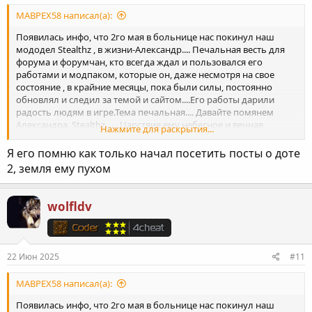
MABPEX58 написал(а):
Появилась инфо, что 2го мая в больнице нас покинул наш
мододел Stealthz , в жизни-Александр.... Печальная весть для
форума и форумчан, кто всегда ждал и пользовался его
работами и модпаком, которые он, даже несмотря на свое
состояние , в крайние месяцы, пока были силы, постоянно
обновлял и следил за темой и сайтом....Его работы дарили
радость людям в игре.Тема печальная.... Давайте помянем
Александра, Stealthz.......Царствие ему небесное и вечная
Нажмите для раскрытия...
память!
Как бы хотелось чтобы это было неправдой!...
Я его помню как только начал посетить посты о доте
2, земля ему пухом
wolfldv
22 Июн 2025
#11
MABPEX58 написал(а):
Появилась инфо, что 2го мая в больнице нас покинул наш