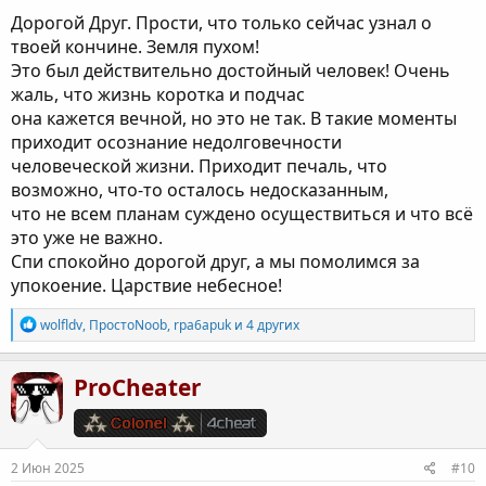
Дорогой Друг. Прости, что только сейчас узнал о
твоей кончине. Земля пухом!
Это был действительно достойный человек! Очень
жаль, что жизнь коротка и подчас
она кажется вечной, но это не так. В такие моменты
приходит осознание недолговечности
человеческой жизни. Приходит печаль, что
возможно, что-то осталось недосказанным,
что не всем планам суждено осуществиться и что всё
это уже не важно.
Спи спокойно дорогой друг, а мы помолимся за
упокоение. Царствие небесное!
Р
wolfldv
,
ПростоNoob
,
rpa6apuk
и 4 других
е
а
к
ProCheater
ц
и
и
:
2 Июн 2025
#10