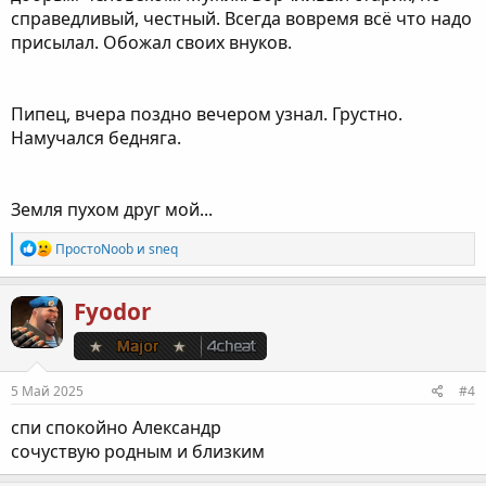
справедливый, честный. Всегда вовремя всё что надо
присылал. Обожал своих внуков.
Пипец, вчера поздно вечером узнал. Грустно.
Намучался бедняга.
Земля пухом друг мой...
Р
ПростоNoob
и
sneq
е
а
к
Fyodor
ц
и
и
:
5 Май 2025
#4
спи спокойно Александр
сочуствую родным и близким