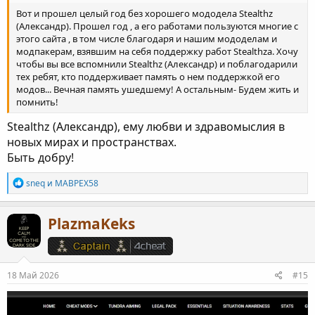
Вот и прошел целый год без хорошего мододела Stealthz
(Александр). Прошел год , а его работами пользуются многие с
этого сайта , в том числе благодаря и нашим мододелам и
модпакерам, взявшим на себя поддержку работ Stealthzа. Хочу
чтобы вы все вспомнили Stealthz (Александр) и поблагодарили
тех ребят, кто поддерживает память о нем поддержкой его
модов... Вечная память ушедшему! А остальным- Будем жить и
помнить!
Stealthz (Александр), ему любви и здравомыслия в
новых мирах и пространствах.
Быть добру!
Р
sneq
и
MABPEX58
е
а
к
PlazmaKeks
ц
и
и
:
18 Май 2026
#15