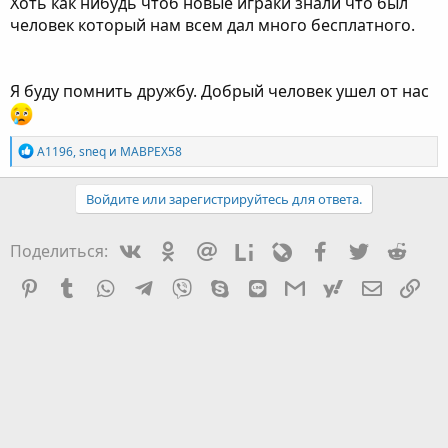
Хоть как нибудь чтоб новые играки знали что был
человек который нам всем дал много бесплатного.
Я буду помнить дружбу. Добрый человек ушел от нас
Р
A1196
,
sneq
и
MABPEX58
е
а
к
Войдите или зарегистрируйтесь для ответа.
ц
и
и
Vkontakte
Odnoklassniki
Mail.ru
Liveinternet
Livejournal
Facebook
Twitter
Redd
Поделиться:
:
Pinterest
Tumblr
WhatsApp
Telegram
Viber
Skype
Line
Gmail
yahoomail
Электро
Сс