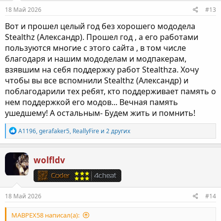
18 Май 2026
#13
Вот и прошел целый год без хорошего мододела
Stealthz (Александр). Прошел год , а его работами
пользуются многие с этого сайта , в том числе
благодаря и нашим мододелам и модпакерам,
взявшим на себя поддержку работ Stealthzа. Хочу
чтобы вы все вспомнили Stealthz (Александр) и
поблагодарили тех ребят, кто поддерживает память о
нем поддержкой его модов... Вечная память
ушедшему! А остальным- Будем жить и помнить!
Р
A1196
,
gerafaker5
,
ReallyFire
и 2 других
е
а
к
wolfldv
ц
и
и
:
18 Май 2026
#14
MABPEX58 написал(а):