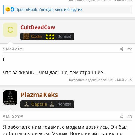
Р
ПростоNoob
,
ZorroJan
,
sneq
и 6 других
е
а
к
CultDeadCow
C
ц
и
и
:
5 Май 2025
#2
(
что за жизнь... чем дальше, тем страшнее.
Последнее редактирование:
5 Май 2025
PlazmaKeks
5 Май 2025
#3
Я работал с ним годами, с модами возились. Он был
добрым человеком. Мужик. Ворчливый старик, но