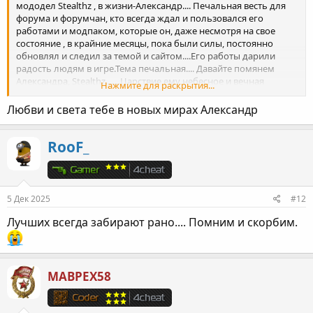
мододел Stealthz , в жизни-Александр.... Печальная весть для
форума и форумчан, кто всегда ждал и пользовался его
работами и модпаком, которые он, даже несмотря на свое
состояние , в крайние месяцы, пока были силы, постоянно
обновлял и следил за темой и сайтом....Его работы дарили
радость людям в игре.Тема печальная.... Давайте помянем
Александра, Stealthz.......Царствие ему небесное и вечная
Нажмите для раскрытия...
память!
Как бы хотелось чтобы это было неправдой!...
Любви и света тебе в новых мирах Александр
RooF_
5 Дек 2025
#12
Лучших всегда забирают рано.... Помним и скорбим.
MABPEX58