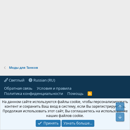
Моды для Танков
Светлый
Russian (RU)
Обратная связь
Условия и правила
Политика конфиденциальности
Помощь
R
S
На данном сайте используются файлы cookie, чтобы персонализировать
S
контент и сохранить Ваш вход в систему, если Вы зарегистрируетесь.
Свер
Продолжая использовать этот сайт, Вы соглашаетесь на использование
наших файлов cookie.
Сниз
Принять
Узнать больше...