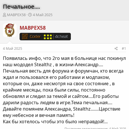
Печальное....
А
Д
MABPEX58
4 Май 2025
в
а
т
т
MABPEX58
о
а
р
н
т
а
е
ч
4 Май 2025
#1
м
а
ы
л
Появилась инфо, что 2го мая в больнице нас покинул
а
наш мододел Stealthz , в жизни-Александр....
Печальная весть для форума и форумчан, кто всегда
ждал и пользовался его работами и модпаком,
которые он, даже несмотря на свое состояние , в
крайние месяцы, пока были силы, постоянно
обновлял и следил за темой и сайтом....Его работы
дарили радость людям в игре.Тема печальная....
Давайте помянем Александра, Stealthz.......Царствие
ему небесное и вечная память!
Как бы хотелось чтобы это было неправдой!...
Последнее редактирование:
4 Май 2025