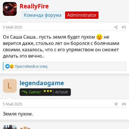
ReallyFire
Команда форума
Administrator
5 Май 2025
#5
Ох Саша Саша.. пусть земля будет пухом
не
верится даже, столько лет он боролся с болячками
своими, казалось, что с его упрямством он сможет
делать это вечно..
Р
ПростоNoob
и
sneq
е
а
к
legendaogame
L
ц
и
и
:
5 Май 2025
#6
Земля пухом.