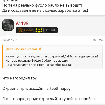
Но тема реально фуфло бабло не выводит!
Да и создавал я ее не с целью заработка а так!
A1196
14 Мар 2018
#4
Михаил56 написал(а):
Че тук тук что ли видимо ты с окраины?Да?Вот и сиди трясись!
Но тема реально фуфло бабло не выводит!
Да и создавал я ее не с целью заработка а так!
Что нагородил то?
Окраина, трясись...:Smile_teethhappy:
Я же говорю, вроде взрослый, а тупой, как пробка.