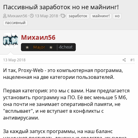
Пассивный заработок но не майнинг!
А
Д
Т
Михаил56
13 Мар 2018
заработок
майнинг!
но
в
а
е
пассивный
т
т
г
о
а
и
Михаил56
р
н
т
а
е
ч
м
а
ы
л
13 Мар 2018
#1
а
И так, Proxy-Web - это компьютерная программа,
нацеленная на две категории пользователей.
Первая категория: это мы с вами. Нам предлагается
установить программу на ПО. Её вес меньше 5 Мб,
она почти не занимает оперативной памяти, не
"всплывает", и не вступает в конфликты с
антивирусами.
За каждый запуск программы, на наш баланс