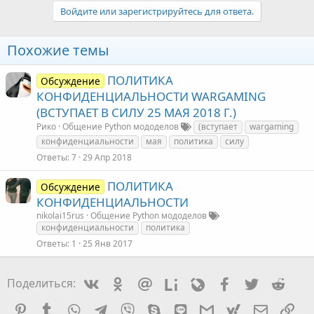
Войдите или зарегистрируйтесь для ответа.
Похожие темы
ПОЛИТИКА
Обсуждение
КОНФИДЕНЦИАЛЬНОСТИ WARGAMING
(ВСТУПАЕТ В СИЛУ 25 МАЯ 2018 Г.)
Рико
Общение Python мододелов
(вступает
wargaming
конфиденциальности
мая
политика
силу
Ответы
7
29 Апр 2018
ПОЛИТИКА
Обсуждение
КОНФИДЕНЦИАЛЬНОСТИ
nikolai15rus
Общение Python мододелов
конфиденциальности
политика
Ответы
1
25 Янв 2017
Vkontakte
Odnoklassniki
Mail.ru
Liveinternet
Livejournal
Facebook
Twitter
Redd
Поделиться:
Pinterest
Tumblr
WhatsApp
Telegram
Viber
Skype
Line
Gmail
yahoomail
Электро
Сс