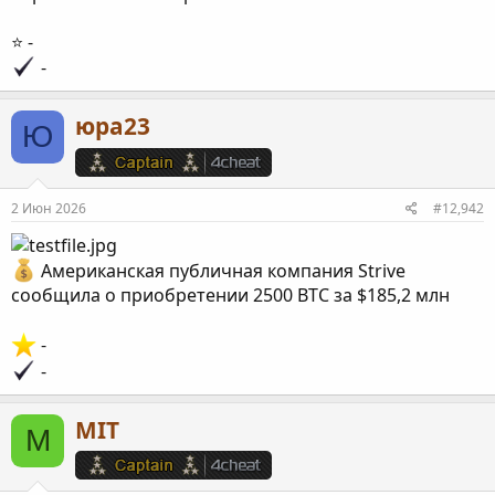
⭐️ -
-
юра23
Ю
2 Июн 2026
#12,942
Американская публичная компания Strive
сообщила о приобретении 2500 BTC за $185,2 млн
-
-
MIT
M