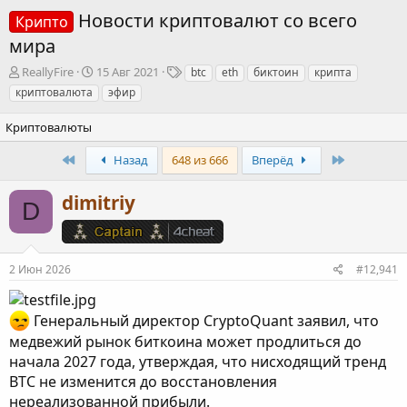
Новости криптовалют со всего
Крипто
мира
А
Д
Т
ReallyFire
15 Авг 2021
btc
eth
биктоин
крипта
в
а
е
криптовалюта
эфир
т
т
г
о
а
и
Криптовалюты
р
н
т
а
First
Last
Назад
648 из 666
Вперёд
е
ч
м
а
dimitriy
ы
л
D
а
2 Июн 2026
#12,941
Генеральный директор CryptoQuant заявил, что
медвежий рынок биткоина может продлиться до
начала 2027 года, утверждая, что нисходящий тренд
BTC не изменится до восстановления
нереализованной прибыли.