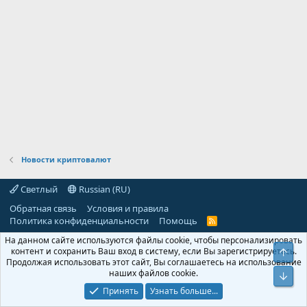
Новости криптовалют
Светлый
Russian (RU)
Обратная связь
Условия и правила
Политика конфиденциальности
Помощь
R
S
На данном сайте используются файлы cookie, чтобы персонализировать
S
контент и сохранить Ваш вход в систему, если Вы зарегистрируетесь.
Свер
Продолжая использовать этот сайт, Вы соглашаетесь на использование
наших файлов cookie.
Сниз
Принять
Узнать больше...