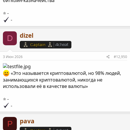
биткоин-казначейства
⭐️ -
-
dizel
D
3 Июн 2026
#12,950
«Это называется криптовалютой, но 98% людей,
занимающихся криптовалютой, никогда не
использовали её в качестве валюты»
⭐️ -
-
pava
P