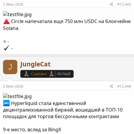
2 Июн 2026
#12,943
Circle напечатала еще 750 млн USDC на блокчейне
Solana.
⭐️ -
-
JungleCat
J
2 Июн 2026
#12,944
Hyperliquid стала единственной
децентрализованной биржей, вошедшей в ТОП-10
площадок для торгов бессрочными контрактами
9-е место, вслед за BingX