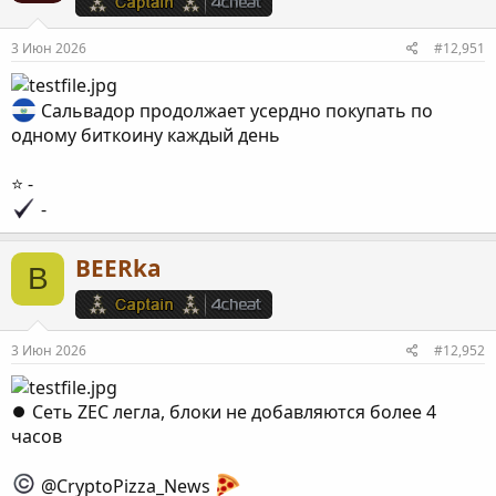
3 Июн 2026
#12,951
Сальвадор продолжает усердно покупать по
одному биткоину каждый день
⭐️ -
-
BEERka
B
3 Июн 2026
#12,952
⏺ Сеть ZEC легла, блоки не добавляются более 4
часов
@CryptoPizza_News