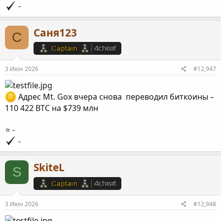
-
Саня123
С
3 Июн 2026
#12,947
Адрес Mt. Gox вчера снова переводил биткоины –
110 422 BTC на $739 млн
⭐️ -
-
SkiteL
S
3 Июн 2026
#12,948