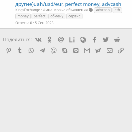
другие)uah/usd/eur, perfect money, advcash
KingsExchange
Финансовые объявления
advcash
eth
money
perfect
обмену
сервис
Ответы
0
5 Сен 2023
Vkontakte
Odnoklassniki
Mail.ru
Liveinternet
Livejournal
Facebook
Twitter
Redd
Поделиться:
Pinterest
Tumblr
WhatsApp
Telegram
Viber
Skype
Line
Gmail
yahoomail
Электро
Сс