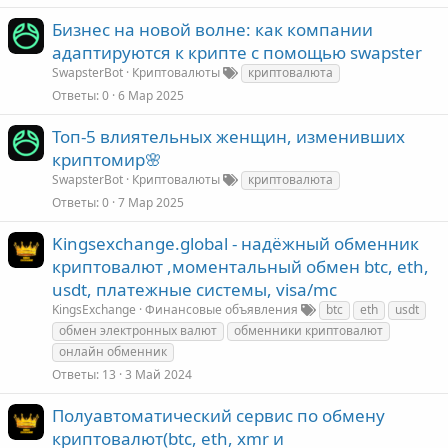
Бизнес на новой волне: как компании
адаптируются к крипте с помощью swapster
SwapsterBot
Криптовалюты
криптовалюта
Ответы
0
6 Мар 2025
Топ-5 влиятельных женщин, изменивших
криптомир🌸
SwapsterBot
Криптовалюты
криптовалюта
Ответы
0
7 Мар 2025
Kingsexchange.global - надёжный обменник
криптовалют ,моментальный обмен btc, eth,
usdt, платежные системы, visa/mc
KingsExchange
Финансовые объявления
btc
eth
usdt
обмен электронных валют
обменники криптовалют
онлайн обменник
Ответы
13
3 Май 2024
Полуавтоматический сервис по обмену
криптовалют(btc, eth, xmr и