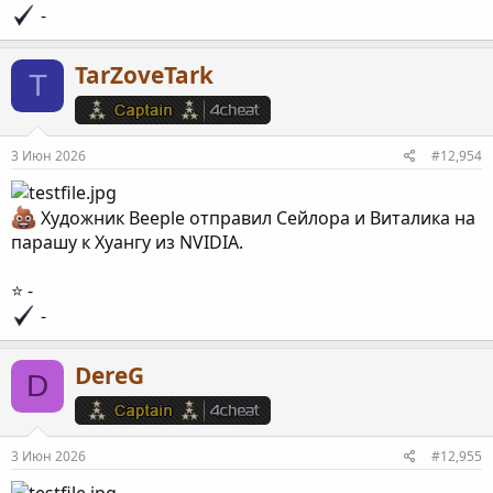
-
TarZoveTark
T
3 Июн 2026
#12,954
Художник Beeple отправил Сейлора и Виталика на
парашу к Хуангу из NVIDIA.
⭐️ -
-
DereG
D
3 Июн 2026
#12,955