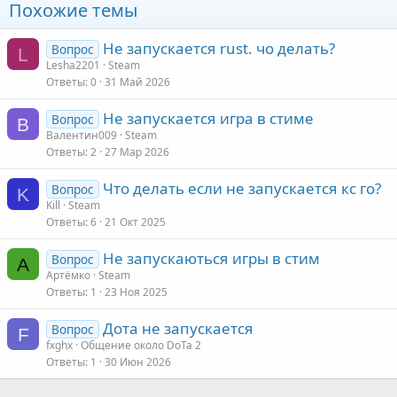
Похожие темы
Не запускается rust. чо делать?
Вопрос
L
Lesha2201
Steam
Ответы
0
31 Май 2026
Не запускается игра в стиме
Вопрос
В
Валентин009
Steam
Ответы
2
27 Мар 2026
Что делать если не запускается кс го?
Вопрос
K
Kill
Steam
Ответы
6
21 Окт 2025
Не запускаються игры в стим
Вопрос
А
Артёмко
Steam
Ответы
1
23 Ноя 2025
Дота не запускается
Вопрос
F
fxghx
Общение около DoTa 2
Ответы
1
30 Июн 2026