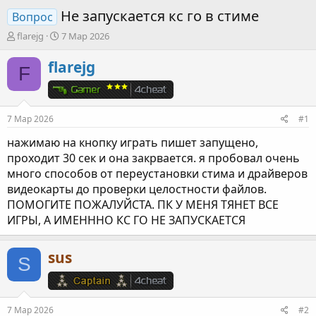
Не запускается кс го в стиме
Вопрос
А
Д
flarejg
7 Мар 2026
в
а
т
т
flarejg
F
о
а
р
н
т
а
е
ч
7 Мар 2026
#1
м
а
ы
л
нажимаю на кнопку играть пишет запущено,
а
проходит 30 сек и она закрвается. я пробовал очень
много способов от переустановки стима и драйверов
видеокарты до проверки целостности файлов.
ПОМОГИТЕ ПОЖАЛУЙСТА. ПК У МЕНЯ ТЯНЕТ ВСЕ
ИГРЫ, А ИМЕНННО КС ГО НЕ ЗАПУСКАЕТСЯ
sus
S
7 Мар 2026
#2