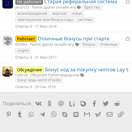
З
Старая реферальная система
Не работает
J
т
а
jiexa123
Рынок других онлайн игр
братство.
а
к
вознаграждений
морское
новая
приглашение wow бонусы коды
система
Ответы
0
17 Июл 2016
т
З
Отличные бонусы при старте
Работает
а
а
KISSkin
Рынок других онлайн игр
бонусы
отличные
к
старте
Ответы
8
21 Июл 2017
Бонус код за покупку чипсов Lay's
Обсуждение
т
rudicon
Общение Python мододелов
а
бонус коды world of tanks
Ответы
6
20 Сен 2016
Vkontakte
Odnoklassniki
Mail.ru
Liveinternet
Livejournal
Facebook
Twitter
Redd
Поделиться:
Pinterest
Tumblr
WhatsApp
Telegram
Viber
Skype
Line
Gmail
yahoomail
Электро
Сс