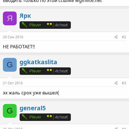
Вводить только по этой ссылке wginvite.net
Ярк
Я
20 Сен 2016
#2
НЕ РАБОТАЕТ!!
ggkatkaslita
G
21 Окт 2016
#3
эх жаль срок уже вышел(
general5
G