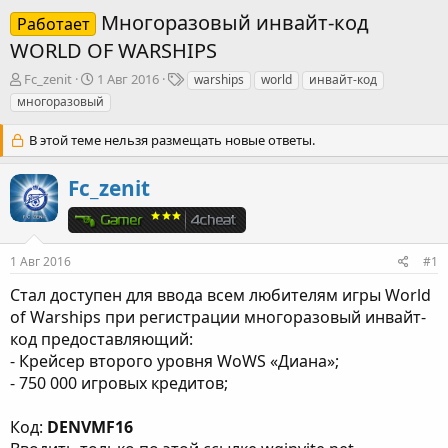
Многоразовый инвайт-код
Работает
WORLD OF WARSHIPS
А
Д
Т
Fc_zenit
1 Авг 2016
warships
world
инвайт-код
в
а
е
многоразовый
т
т
г
о
а
и
В этой теме нельзя размещать новые ответы.
р
н
т
а
Fc_zenit
е
ч
м
а
ы
л
а
1 Авг 2016
#1
Стал доступен для ввода всем любителям игры World
of Warships при регистрации многоразовый инвайт-
код предоставляющий:
- Крейсер второго уровня WoWS «Диана»;
- 750 000 игровых кредитов;
Код:
DENVMF16