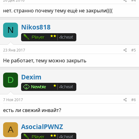
26 Дек 2016
#4
нет. странно почему тему ещё не закрыли((((
Nikos818
N
23 Янв 2017
#5
Не работает, тему можно закрыть
Dexim
D
7 Ноя 2017
#6
есть ли свежий инвайт?
AsocialPWNZ
A