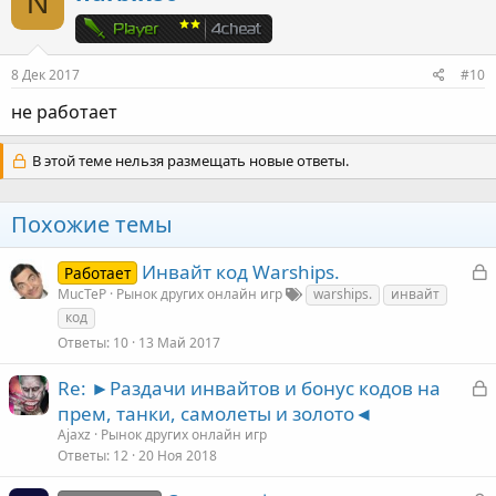
N
8 Дек 2017
#10
не работает
В этой теме нельзя размещать новые ответы.
Похожие темы
З
Инвайт код Warships.
Работает
а
MucTeP
Рынок других онлайн игр
warships.
инвайт
к
код
Ответы
10
13 Май 2017
З
Re: ►Раздачи инвайтов и бонус кодов на
т
а
прем, танки, самолеты и золото◄
а
к
Ajaxz
Рынок других онлайн игр
Ответы
12
20 Ноя 2018