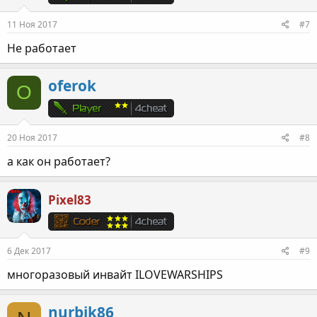
11 Ноя 2017
#7
Не работает
oferok
O
20 Ноя 2017
#8
а как он работает?
Pixel83
6 Дек 2017
#9
многоразовый инвайт ILOVEWARSHIPS
nurbik86