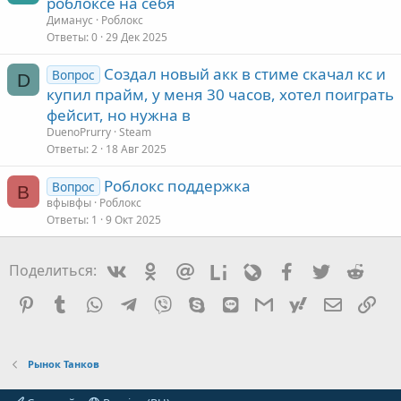
роблоксе на себя
Диманус
Роблокс
Ответы
0
29 Дек 2025
Создал новый акк в стиме скачал кс и
Вопрос
D
купил прайм, у меня 30 часов, хотел поиграть
фейсит, но нужна в
DuenoPrurry
Steam
Ответы
2
18 Авг 2025
Роблокс поддержка
Вопрос
В
вфывфы
Роблокс
Ответы
1
9 Окт 2025
Vkontakte
Odnoklassniki
Mail.ru
Liveinternet
Livejournal
Facebook
Twitter
Redd
Поделиться:
Pinterest
Tumblr
WhatsApp
Telegram
Viber
Skype
Line
Gmail
yahoomail
Электро
Сс
Рынок Танков