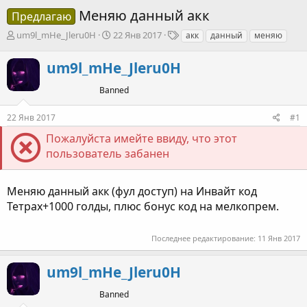
Меняю данный акк
Предлагаю
А
Д
Т
um9l_mHe_Jleru0H
22 Янв 2017
акк
данный
меняю
в
а
е
т
т
г
um9l_mHe_Jleru0H
о
а
и
р
н
Banned
т
а
е
ч
22 Янв 2017
#1
м
а
ы
л
Пожалуйста имейте ввиду, что этот
а
пользователь забанен
Меняю данный акк (фул доступ) на Инвайт код
Тетрах+1000 голды, плюс бонус код на мелкопрем.
Последнее редактирование:
11 Янв 2017
um9l_mHe_Jleru0H
Banned