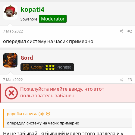
а
к
kopati4
ц
и
Moderator
Sowenore
и
:
7 Мар 2022
#2
опередил систему на часик примерно
Gord
7 Мар 2022
#3
Пожалуйста имейте ввиду, что этот
пользователь забанен
popofka написал(а):
опередил систему на часик примерно
Ну не забывай - я бывший модер этого раздела и у