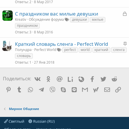
Ответы
2
8 Мар 2017
З
С праздником вас милые девушки
а
Kreativ
Обсуждение форума
девушки
милые
к
праздником
Ответы
3
8 Мар 2016
З
Краткий словарь сленга - Perfect World
т
а
Полундра
Perfect World
perfect
world
краткий
сленга
а
к
словарь
Ответы
1
27 Янв 2018
е
Vkontakte
Odnoklassniki
Mail.ru
Liveinternet
Livejournal
Facebook
Twitter
Redd
Поделиться:
л
е
Pinterest
Tumblr
WhatsApp
Telegram
Viber
Skype
Line
Gmail
yahoomail
Электро
Сс
Мирное Общение
Светлый
Russian (RU)