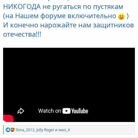
НИКОГОДА не ругаться по пустякам
(на Нашем форуме включительно
)
И конечно нарожайте нам защитников
отечества!!!
Р
Ilona_2012
,
Jolly Roger
и
wais_4
е