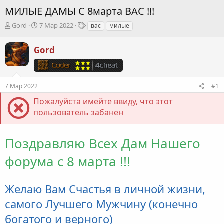
МИЛЫЕ ДАМЫ С 8марта ВАС !!!
А
Д
Т
Gord
7 Мар 2022
вас
милые
в
а
е
т
т
г
Gord
о
а
и
р
н
т
а
е
ч
7 Мар 2022
#1
м
а
ы
л
Пожалуйста имейте ввиду, что этот
а
пользователь забанен
Поздравляю Всех Дам Нашего
форума с 8 марта !!!
Желаю Вам Счастья в личной жизни,
самого Лучшего Мужчину (конечно
богатого и верного)