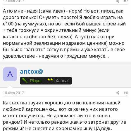
17 Фев 2017
#7
А по мне - идея (сама идея) - норм! Но вот, писец как
дорого только! Очуметь просто! Я люблю играть на
е100 (на куммулях), но вот если бой вышел стрёмный
+ тебя грохнули = охринительный минус (если
катаешь особенно без према). А тут (только при
нормальной реализации и здравом ценнике) можно
бы было "загнать" сотку в премы и уже катать в своё
удовольствие - не думая о грядущем минусе...
antox@
A
18 Фев 2017
#8
Как всегда звучит хорошо ,но в исполнении нашей
любимой картошечки... вот хз хз че у них из этого
может получится.. Не доломает ли это в конец
рандом? И нетолько рандом ,как это затронет другие
режимы? Не снесет ли к хренам крышу ЦА,ведь