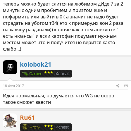
теперь можно будет слится на любимом дИде 7 за 2
минуты с одним пробитием и приэтом еше и
пофармить или выйти в 0 ( а значит не надо будет
страдать на убогом т34( это к примеру,их вон 2 раза
на халяву раздавали)) короче как в том анекдоте "
есть нюансы" и если картофан подумает нужным
местом может что и получится но верится както
слабо...(
kolobok21
18 Фев 2017
#9
Идея нормальная, но думается что WG не скоро
такое сможет ввести
Ru61