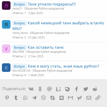
Танк угнали пидарасы!!!
Вопрос
Л
леха21
Общение Python мододелов
Ответы
1
3 Дек 2025
Какой немецкий танк выбрать в tanks
Вопрос
R
blitz?
roma_tema
Общение Python мододелов
Ответы
5
25 Дек 2025
Как оставить танк
Вопрос
V
vlkv1996
Общение Python мододелов
Ответы
2
2 Сен 2025
Кем я могу стать, зная язык python?
Вопрос
К
Костя228134
Общение Python мододелов
Ответы
4
1 Май 2025
Vkontakte
Odnoklassniki
Mail.ru
Liveinternet
Livejournal
Facebook
Twitter
Redd
Поделиться:
Pinterest
Tumblr
WhatsApp
Telegram
Viber
Skype
Line
Gmail
yahoomail
Электро
Сс