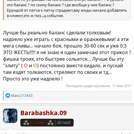
это баланс ? по скилу баланс ? где вообще у них баланс ?
Ерундой от патча к патчу страдают,вау моды начали добавлять
в клиент,это ж пиз...ц событие.
Лучше бы реально баланс сделали толковым!
надоело уже играть с красными и оранжевыми! а эти
мега сливы... начало боя, прошло 30-60 сек и уже 0:3
ЭТО ЖЕСТЬ!!!!! я не знаю я один замечаю этот прикол ?
фишка троих, кто быстрее сольется... Лучше бы эту
"элиту" (
O
и
O
) постоянно вместе кидало, и пускай
там ездят толкаются, стреляют по своих и тд...
Просто это уже надоело !
Последнее редактирование:
17 Фев 2017
Р
Макс213443
е
а
к
Barabashka.09
ц
и
и
: