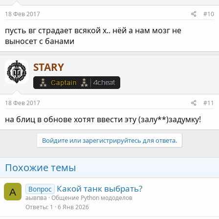
18 Фев 2017
#10
пусть вг страдает всякой х.. нёй а нам мозг не
выносет с банами
STARY
18 Фев 2017
#11
на блиц в обнове хотят ввести эту (залу**)задумку!
Войдите или зарегистрируйтесь для ответа.
Похожие темы
Какой танк выбрать?
Вопрос
А
аывпва
Общение Python мододелов
Ответы
1
6 Янв 2026