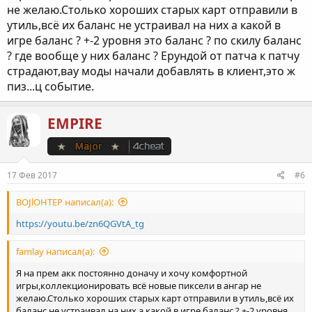
не желаю.Столько хороших старых карт отправили в
утиль,всё их баланс не устраивал на них а какой в
игре баланс ? +-2 уровня это баланс ? по скилу баланс
? где вообще у них баланс ? Ерундой от патча к патчу
страдают,вау моды начали добавлять в клиент,это ж
пиз...ц событие.
EMPIRE
17 Фев 2017
#6
BOJlOHTEP написал(а):
https://youtu.be/zn6QGVtA_tg
famlay написал(а):
Я на прем акк постоянно доначу и хочу комфортной
игры,коллекционировать всё новые пиксели в ангар не
желаю.Столько хороших старых карт отправили в утиль,всё их
баланс не устраивал на них а какой в игре баланс ? +-2 уровня