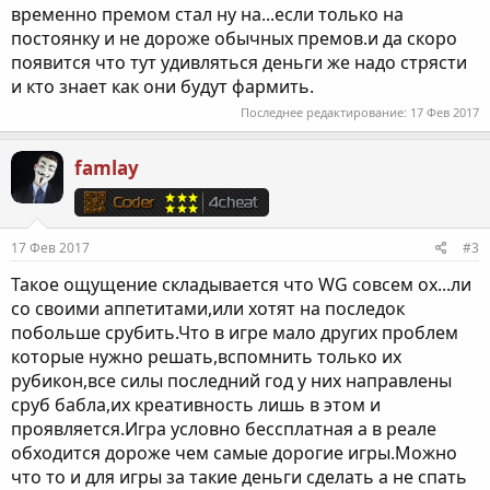
временно премом стал ну на...если только на
постоянку и не дороже обычных премов.и да скоро
появится что тут удивляться деньги же надо стрясти
и кто знает как они будут фармить.
Последнее редактирование:
17 Фев 2017
famlay
17 Фев 2017
#3
Такое ощущение складывается что WG совсем ох...ли
со своими аппетитами,или хотят на последок
побольше срубить.Что в игре мало других проблем
которые нужно решать,вспомнить только их
рубикон,все силы последний год у них направлены
сруб бабла,их креативность лишь в этом и
проявляется.Игра условно бессплатная а в реале
обходится дороже чем самые дорогие игры.Можно
что то и для игры за такие деньги сделать а не спать