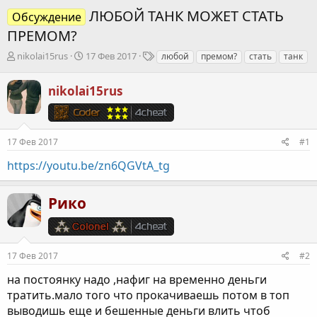
ЛЮБОЙ ТАНК МОЖЕТ СТАТЬ
Обсуждение
ПРЕМОМ?
А
Д
Т
nikolai15rus
17 Фев 2017
любой
премом?
стать
танк
в
а
е
т
т
г
nikolai15rus
о
а
и
р
н
т
а
е
ч
17 Фев 2017
#1
м
а
ы
л
https://youtu.be/zn6QGVtA_tg
а
Рико
17 Фев 2017
#2
на постоянку надо ,нафиг на временно деньги
тратить.мало того что прокачиваешь потом в топ
выводишь еще и бешенные деньги влить чтоб