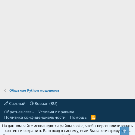
Общение Python мододелов
Светлый
Russian (RU)
Обратная связь
Условия и правила
Политика конфиденциальности
Помощь
R
S
На данном сайте используются файлы cookie, чтобы персонализировать
S
контент и сохранить Ваш вход в систему, если Вы зарегистрируетесь.
Свер