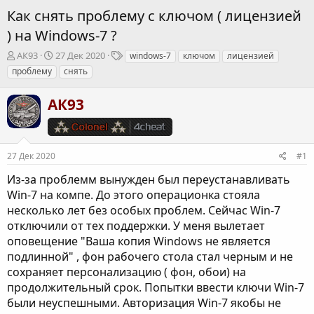
Как снять проблему с ключом ( лицензией
) на Windows-7 ?
А
Д
Т
АК93
27 Дек 2020
windows-7
ключом
лицензией
в
а
е
проблему
снять
т
т
г
о
а
и
АК93
р
н
т
а
е
ч
м
а
ы
л
27 Дек 2020
#1
а
Из-за проблемм вынужден был переустанавливать
Win-7 на компе. До этого операционка стояла
несколько лет без особых проблем. Сейчас Win-7
отключили от тех поддержки. У меня вылетает
оповещение "Ваша копия Windows не является
подлинной" , фон рабочего стола стал черным и не
сохраняет персонализацию ( фон, обои) на
продолжительный срок. Попытки ввести ключи Win-7
были неуспешными. Авторизация Win-7 якобы не