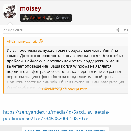
moisey
27 Дек 2020
#3
АК93 написал(а):
Из-за проблемм вынужден был переустанавливать Win-7 на
компе. До этого операционка стояла несколько лет без особых
проблем. Сейчас Win-7 отключили от тех поддержки. У меня
вылетает оповещение "Ваша копия Windows не является
подлинной" , фон рабочего стола стал черным и не сохраняет
персонализацию ( фон, обои) на продолжительный срок.
Попытки ввести ключи Win-7 были неуспешными. Авторизация
Win-7 якобы не поддерживается.
Нажмите для раскрытия...
Переходить на Win-10 не хочу из-за большого числа претензий
к этой операционке и ограниченного дискового пространства
на моем компе.
Что посоветуете, народ? Как устранить проблемы с лицензией
https://zen.yandex.ru/media/id/5acd...avliaetsia-
Win-7?
podlinnoi-5e2f7e7334808200b1d8707e
Войдите или зарегистрируйтесь для ответа.