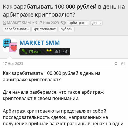
Как зарабатывать 100.000 рублей в день на
арбитраже криптовалют?
А
Д
Т
MARKET SMM
17 Ноя 2023
арбитраже
день
в
а
е
зарабатывать
криптовалют
рублей
т
т
г
о
а
и
MARKET SMM
р
н
т
а
е
ч
м
а
ы
л
17 Ноя 2023
#1
а
Как зарабатывать 100.000 рублей в день на
арбитраже криптовалют?
Для начала разберемся, что такое арбитраж
криптовалют в своем понимании.
Арбитраж криптовалюты представляет собой
последовательность сделок, направленных на
получение прибыли за счёт разницы в ценах на одни