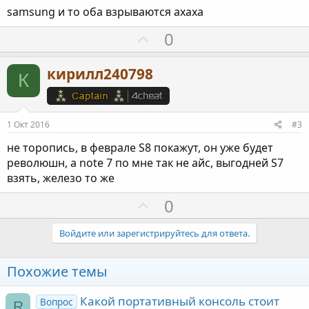
samsung и то оба взрываются ахаха
П
0
о
з
кирилл240798
К
и
т
и
1 Окт 2016
#3
в
не торопись, в феврале S8 покажут, он уже будет
н
революшн, а note 7 по мне так не айс, выгодней S7
ы
взять, железо то же
й
г
П
0
о
о
л
з
Войдите или зарегистрируйтесь для ответа.
о
и
с
т
Похожие темы
и
в
Какой портативный консоль стоит
Вопрос
R