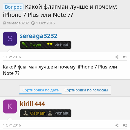
Какой флагман лучше и почему:
Вопрос
iPhone 7 Plus или Note 7?
А
Д
sereaga3232
1 Окт 2016
в
а
т
т
sereaga3232
S
о
а
р
н
т
а
е
ч
1 Окт 2016
#1
м
а
ы
л
Какой флагман лучше и почему: iPhone 7 Plus или
а
Note 7?
Сортировка по дате
Сортировка по голосам
kirill 444
K
1 Окт 2016
#2