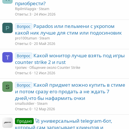
приобрести?
н
RipilmViapgix
Steam
ы
Ответы
3
24 Июн 2026
й
г
Papados или пельмени с укропом
Вопрос
P
о
какой ник лучше для стим или подосиновик
л
pro100tuman
Steam
Ответы
0
20 Май 2026
о
с
Какой монитор лучше взять под игры
Вопрос
Т
counter strike 2 и rust
тропик
Общение около Counter Strike
Ответы
6
12 Июл 2026
Какой придмет можно купить в стиме
Вопрос
S
и потом сразу его продать а не ждать 7
дней,что бы нафармить очки
smallsoldier
Steam
Ответы
0
12 Мар 2026
🚀 универсальный telegram-бот,
Продаю
который сам записывает клиентов и