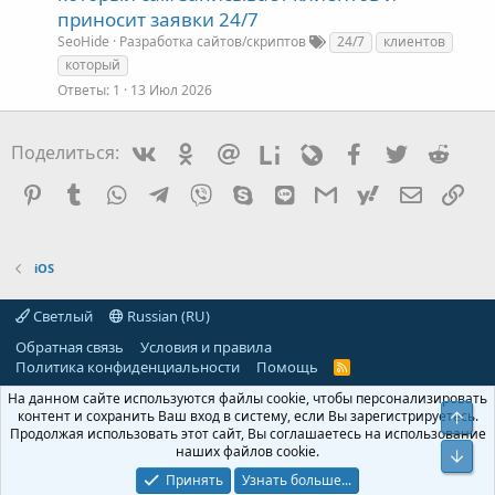
приносит заявки 24/7
SeoHide
Разработка сайтов/скриптов
24/7
клиентов
который
Ответы
1
13 Июл 2026
Vkontakte
Odnoklassniki
Mail.ru
Liveinternet
Livejournal
Facebook
Twitter
Redd
Поделиться:
Pinterest
Tumblr
WhatsApp
Telegram
Viber
Skype
Line
Gmail
yahoomail
Электро
Сс
iOS
Светлый
Russian (RU)
Обратная связь
Условия и правила
Политика конфиденциальности
Помощь
R
S
На данном сайте используются файлы cookie, чтобы персонализировать
S
контент и сохранить Ваш вход в систему, если Вы зарегистрируетесь.
Свер
Продолжая использовать этот сайт, Вы соглашаетесь на использование
наших файлов cookie.
Сниз
Принять
Узнать больше...