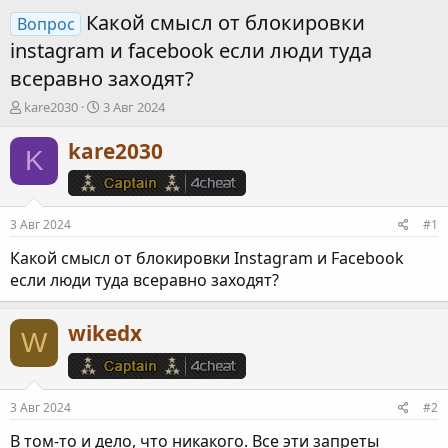
Какой смысл от блокировки
Вопрос
instagram и facebook если люди туда
всеравно заходят?
А
Д
kare2030
3 Авг 2024
в
а
т
т
kare2030
K
о
а
р
н
т
а
е
ч
3 Авг 2024
#1
м
а
ы
л
Какой смысл от блокировки Instagram и Facebook
а
если люди туда всеравно заходят?
wikedx
W
3 Авг 2024
#2
В том-то и дело, что никакого. Все эти запреты