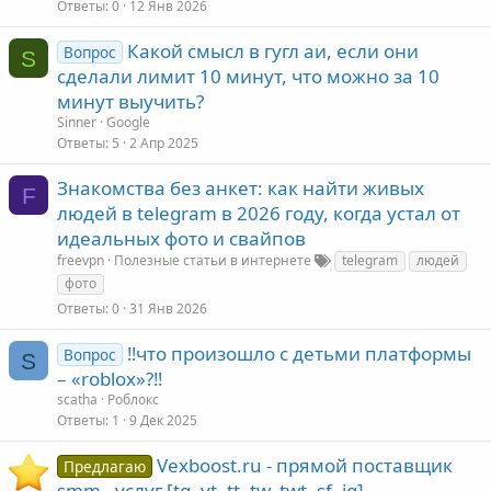
Ответы
0
12 Янв 2026
Какой смысл в гугл аи, если они
Вопрос
S
сделали лимит 10 минут, что можно за 10
минут выучить?
Sinner
Google
Ответы
5
2 Апр 2025
Знакомства без анкет: как найти живых
F
людей в telegram в 2026 году, когда устал от
идеальных фото и свайпов
freevpn
Полезные статьи в интернете
telegram
людей
фото
Ответы
0
31 Янв 2026
‼️что произошло с детьми платформы
Вопрос
S
– «roblox»?‼️
scatha
Роблокс
Ответы
1
9 Дек 2025
Vexboost.ru - прямой поставщик
Предлагаю
smm - услуг [tg, yt, tt, tw, twt, sf, ig]