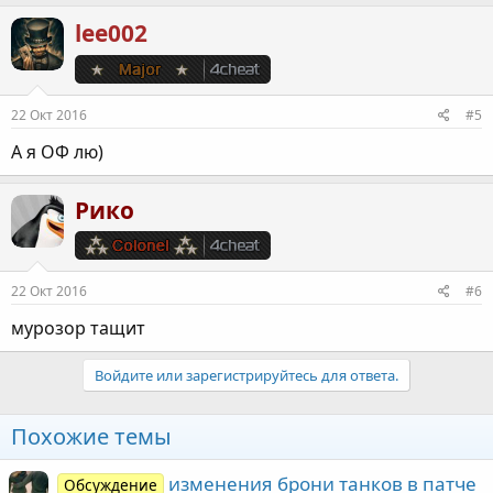
lee002
22 Окт 2016
#5
А я ОФ лю)
Рико
22 Окт 2016
#6
мурозор тащит
Войдите или зарегистрируйтесь для ответа.
Похожие темы
изменения брони танков в патче
Обсуждение