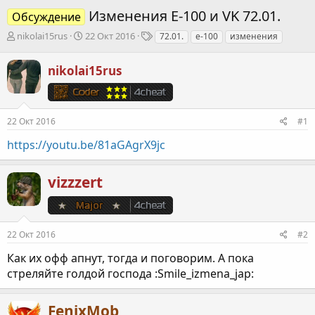
Изменения Е-100 и VK 72.01.
Обсуждение
А
Д
Т
nikolai15rus
22 Окт 2016
72.01.
е-100
изменения
в
а
е
т
т
г
nikolai15rus
о
а
и
р
н
т
а
е
ч
22 Окт 2016
#1
м
а
ы
л
https://youtu.be/81aGAgrX9jc
а
vizzzert
22 Окт 2016
#2
Как их офф апнут, тогда и поговорим. А пока
стреляйте голдой господа :Smile_izmena_jap:
FenixMob