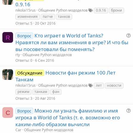
0.9.16
nikolai15rus
Общение Python мододелов
0.9.16
брони
изменения
патче
танков
Ответы
5
20 Окт 2016
Кто играет в World of Tanks?
Вопрос
R
Нравятся ли вам изменения в игре? И что бы
вы посоветовали бы поменять?
rty
Общение Python мододелов
Ответы
0
6 Сен 2016
с
Новости фан режим 100 Лет
Обсуждение
Танкам
nikolai15rus
Общение Python мододелов
лет
новости
режим
танкам
фан
Ответы
3
20 Авг 2016
Можно ли узнать фамилию и имя
Вопрос
C
игрока в World of Tanks (т. е. возможно его
каким-либо образом вычисли
Car
Общение Python мододелов