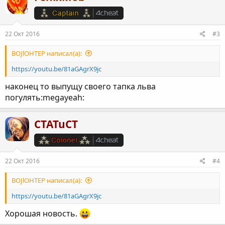
22 Окт 2016
#3
BOJlOHTEP написал(а):
https://youtu.be/81aGAgrX9jc
наконец то выпущу своего тапка льва
погулять:megayeah:
CTATuCT
22 Окт 2016
#4
BOJlOHTEP написал(а):
https://youtu.be/81aGAgrX9jc
Хорошая новость.