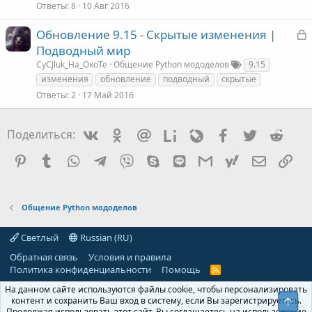
Ответы
8
10 Авг 2016
с
З
Обновление 9.15 - Скрытые изменения |
а
Подводный мир
к
CyCJluk_Ha_OxoTe
Общение Python мододелов
9.15
изменения
обновление
подводный
скрытые
Ответы
2
17 Май 2016
т
а
Vkontakte
Odnoklassniki
Mail.ru
Liveinternet
Livejournal
Facebook
Twitter
Redd
Поделиться:
Pinterest
Tumblr
WhatsApp
Telegram
Viber
Skype
Line
Gmail
yahoomail
Электро
Сс
Общение Python мододелов
Светлый
Russian (RU)
Обратная связь
Условия и правила
Политика конфиденциальности
Помощь
R
S
На данном сайте используются файлы cookie, чтобы персонализировать
S
контент и сохранить Ваш вход в систему, если Вы зарегистрируетесь.
Свер
Продолжая использовать этот сайт, Вы соглашаетесь на использование