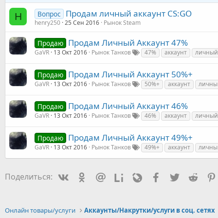
Продам личный аккаунт СS:GO
Вопрос
H
henry250
25 Сен 2016
Рынок Steam
Продам Личный Аккаунт 47%
Продаю
GaVR
13 Окт 2016
Рынок Танков
47%
аккаунт
личный
Продам Личный Аккаунт 50%+
Продаю
GaVR
13 Окт 2016
Рынок Танков
50%+
аккаунт
личны
Продам Личный Аккаунт 46%
Продаю
GaVR
13 Окт 2016
Рынок Танков
46%
аккаунт
личный
Продам Личный Аккаунт 49%+
Продаю
GaVR
13 Окт 2016
Рынок Танков
49%+
аккаунт
личны
Vkontakte
Odnoklassniki
Mail.ru
Liveinternet
Livejournal
Facebook
Twitter
Redd
Поделиться:
Онлайн товары/услуги
Аккаунты/Накрутки/услуги в соц. сетях