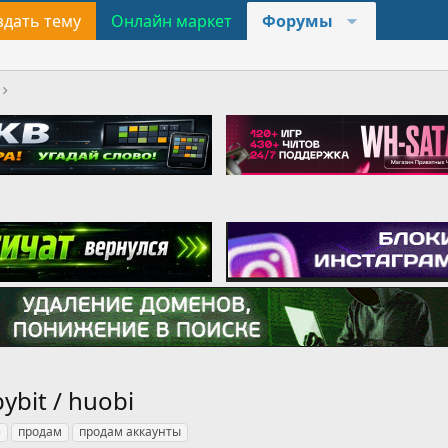
здать тему
Онлайн маркет
Форумы
ybit / huobi
е
продам
продам аккаунты