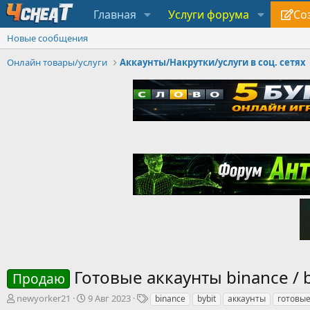
Главная
Услуги форума
Со
Новые сообщения
Онлайн товары/услуги
Аккаунты/Накрутки/услуги в соц. сетях
Готовые аккаунты binance / b
Продаю
А
Д
Т
newyorker21
9 Авг 2023
binance
bybit
аккаунты
готовы
в
а
е