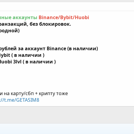
нные аккаунты
Binance/Bybit/Huobi
ранзакций, без блокировок.
родной)
 рублей за аккаунт Binance (в наличии)
ybit ( в наличии )
uobi 3lvl (
в наличии )
и на карту/сбп + крипту тоже
://t.me/GETASIM8