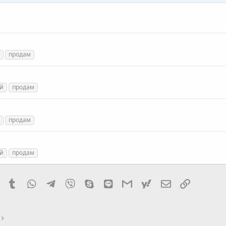
продам
й
продам
продам
й
продам
it
Pinterest
Tumblr
WhatsApp
Telegram
Viber
Skype
Line
Gmail
yahoomail
Электронная
Ссылка