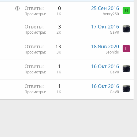
В
Ответы
0
25 Сен 2016
H
о
Просмотры
1K
henry250
п
Ответы
3
17 Окт 2016
р
Просмотры
2K
GaVR
о
с
Ответы
13
18 Янв 2020
L
Просмотры
3K
LeonidK
Ответы
1
16 Окт 2016
Просмотры
1K
GaVR
Ответы
1
16 Окт 2016
Просмотры
1K
GaVR
 почта