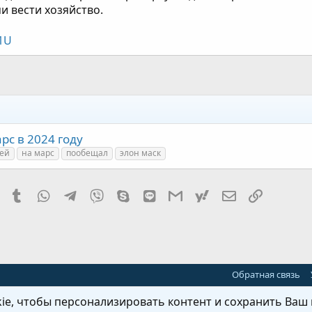
и вести хозяйство.
_1U
с в 2024 году
ей
на марс
пообещал
элон маск
it
Pinterest
Tumblr
WhatsApp
Telegram
Viber
Skype
Line
Gmail
yahoomail
Электронная
Ссылка
Обратная связь
e, чтобы персонализировать контент и сохранить Ваш в