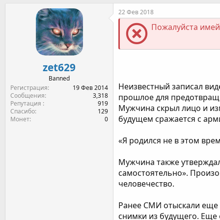
т
т
г
22 Фев 2018
о
а
и
Пожалуйста имейт
р
н
т
а
е
ч
м
а
ы
л
zet629
а
Banned
Неизвестный записал виде
Регистрация
19 Фев 2014
Сообщения
3,318
прошлое для предотвращ
Репутация
919
Мужчина скрыл лицо и изм
Спасибо
129
будущем сражается с арм
Монет
0
«Я родился не в этом вре
Мужчина также утверждал
самостоятельно». Произош
человечество.
Ранее СМИ отыскали еще
снимки из будущего. Еще 