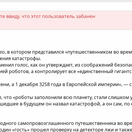
е ввиду, что этот пользователь забанен
о, в котором представился «путешественником во времен
ения катастрофы.
енил голос, как он утверждает, из соображений безопас
ией роботов, а контролирует все «единственный гиган
мени, а 1 декабря 3258 года в Европейской империи», — 
, что «роботы заполонили всю планету, стали слишко
едшее в будущем он назвал катастрофой, а он сам, по 
 одного самопровозглашенного путешественника во вр
один «гость» прошел проверку на детекторе лжи и такж