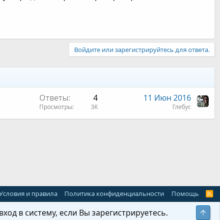
Войдите или зарегистрируйтесь для ответа.
Ответы
4
11 Июн 2016
Просмотры
3K
Глебус
 почта
Условия и правила
Политика конфиденциальности
Помощь
R
S
S
ход в систему, если Вы зарегистрируетесь.
Свер