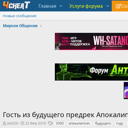
Главная
Услуги форума
Со
Новые сообщения
Мирное Общение
Гость из будущего предрек Апокалип
А
Д
Т
zet629
22 Фев 2018
3300
апокалипсис
будущего
году
в
а
е