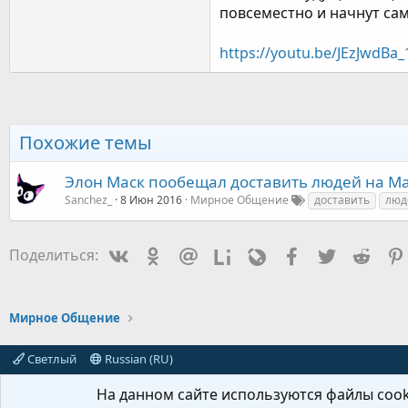
повсеместно и начнут сам
https://youtu.be/JEzJwdBa
Похожие темы
Элон Маск пообещал доставить людей на Мар
Sanchez_
8 Июн 2016
Мирное Общение
доставить
люд
Vkontakte
Odnoklassniki
Mail.ru
Liveinternet
Livejournal
Facebook
Twitter
Redd
Поделиться:
Мирное Общение
Светлый
Russian (RU)
На данном сайте используются файлы cooki