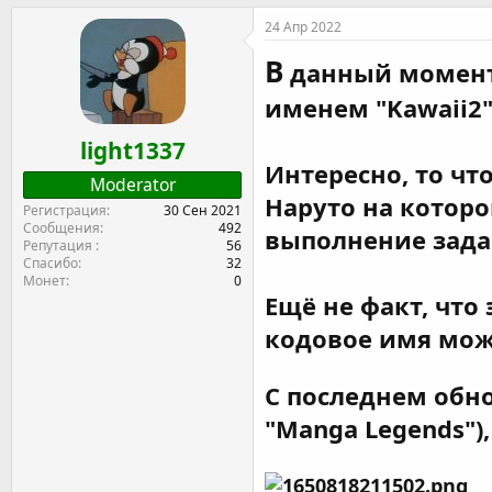
т
т
г
24 Апр 2022
о
а
и
р
н
В
данный момент 
т
а
е
ч
именем "Kawaii2"
м
а
ы
л
light1337
а
Интересно, то чт
Moderator
Наруто на которо
Регистрация
30 Сен 2021
Сообщения
492
выполнение зада
Репутация
56
Спасибо
32
Монет
0
Ещё не факт, что
кодовое имя може
С последнем обно
"Manga Legends"),