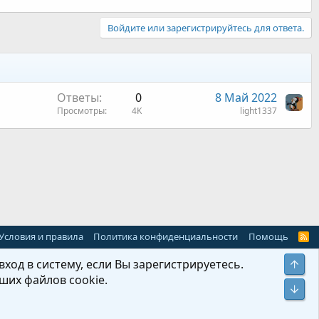
Войдите или зарегистрируйтесь для ответа.
Ответы
0
8 Май 2022
Просмотры
4K
light1337
 почта
Условия и правила
Политика конфиденциальности
Помощь
R
S
S
ход в систему, если Вы зарегистрируетесь.
Свер
ших файлов cookie.
Сниз