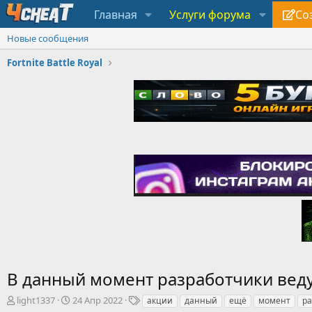
Главная
Услуги форума
Со
Новые сообщения
Fortnite Battle Royal
В данный момент разработчики веду
А
Д
Т
light1337
24 Апр 2022
акции
данный
ещё
момент
ра
в
а
е