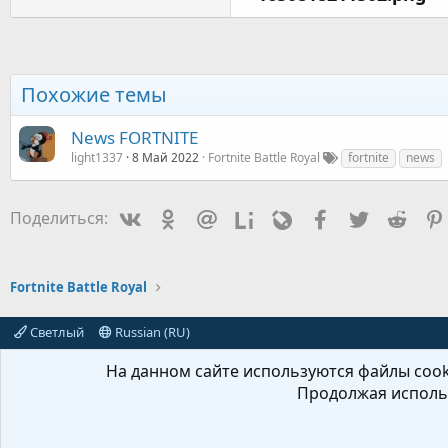
Похожие темы
News FORTNITE
light1337
8 Май 2022
Fortnite Battle Royal
fortnite
news
Vkontakte
Odnoklassniki
Mail.ru
Liveinternet
Livejournal
Facebook
Twitter
Redd
Поделиться:
Fortnite Battle Royal
Светлый
Russian (RU)
На данном сайте используются файлы cooki
Продолжая использ