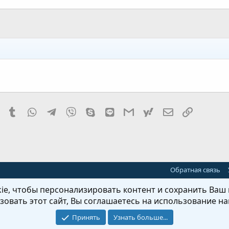
it
Pinterest
Tumblr
WhatsApp
Telegram
Viber
Skype
Line
Gmail
yahoomail
Электронная
Ссылка
Обратная связь
e, чтобы персонализировать контент и сохранить Ваш в
овать этот сайт, Вы соглашаетесь на использование на
Принять
Узнать больше...