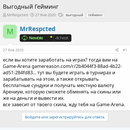
Выгодный Гейминг
А
Д
Т
MrRespcted
27 Янв 2020
выгодный
гейминг
в
а
е
т
т
г
MrRespcted
M
о
а
и
р
н
т
а
е
ч
27 Янв 2020
#1
м
а
ы
л
если вы хотите заработать на играх? тогда вам на
а
Game-Arena gamereason.com/r/2b4044f3-88ad-4b22-
ad51-284fd83... тут вы будете играть в турнирах и
зарабатывать на этом, а также открывать
бесплатные сундуки и получать местную валюту
Арениум, которую сможете обменять на скины или
же на деньги и вывести их.
все завесит от твоего скила, жду тебя на Game-Arena.
Войдите или зарегистрируйтесь для ответа.