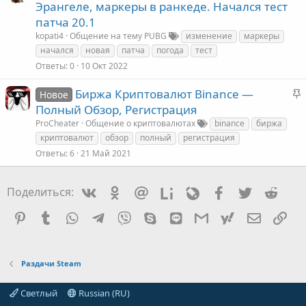
Эрангеле, маркеры в ранкеде. Начался тест
патча 20.1
kopati4
Общение на тему PUBG
изменение
маркеры
начался
новая
патча
погода
тест
Ответы
0
10 Окт 2022
З
Биржа Криптовалют Binance —
Новое
а
Полный Обзор, Регистрация
к
ProCheater
Общение о криптовалютах
binance
биржа
криптовалют
обзор
полный
регистрация
е
Ответы
6
21 Май 2021
л
Vkontakte
Odnoklassniki
Mail.ru
Liveinternet
Livejournal
Facebook
Twitter
Redd
Поделиться:
е
Pinterest
Tumblr
WhatsApp
Telegram
Viber
Skype
Line
Gmail
yahoomail
Электро
Сс
Раздачи Steam
Светлый
Russian (RU)