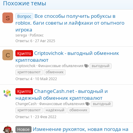
Похожие темы
Все способы получить робуксы в
Вопрос
S
roblox. баги советы и лайфхаки от опытного
игрока
serega
Роблокс
Ответы
6
27 Авг 2025
Criptovichok - выгодный обменник
Крипто
C
криптовалют
criptovichok
Финансовые объявления
выгодный
криптовалют
обменник
Ответы
4
10 Май 2022
ChangeCash.net - выгодный и
Крипто
надежный обменник криптовалют
ChangeCash
Финансовые объявления
выгодный
криптовалют
надёжный
обменник
Ответы
1
23 Фев 2022
Изменение рукояток, новая погода на
Новое