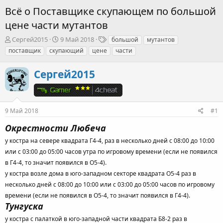
Всё о Поставщике скупающем по большой
цене части мутантов
А
Д
Т
Сергей2015
9 Май 2018
большой
мутантов
в
а
е
поставщик
скупающий
цене
части
т
т
г
о
а
и
Сергей2015
р
н
т
а
е
ч
м
а
ы
л
9 Май 2018
#1
а
Окрестности Любеча
у костра на севере квадрата Г4-4, раз в несколько дней с 08:00 до 10:00
или с 03:00 до 05:00 часов утра по игровому времени (если не появился
в Г4-4, то значит появился в О5-4).
у костра возле дома в юго-западном секторе квадрата О5-4 раз в
несколько дней с 08:00 до 10:00 или с 03:00 до 05:00 часов по игровому
времени (если не появился в О5-4, то значит появился в Г4-4).
Тунгуска
у костра с палаткой в юго-западной части квадрата Б8-2 раз в