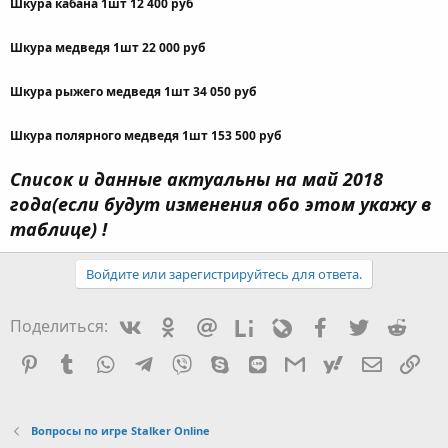
Шкура кабана 1шт 12 400 руб
Шкура медведя 1шт 22 000 руб
Шкура рыжего медведя 1шт 34 050 руб
Шкура полярного медведя 1шт 153 500 руб
Список и данные актуальны на май 2018
года(если будут изменения обо этом укажу в
таблице) !
Войдите или зарегистрируйтесь для ответа.
Vkontakte
Odnoklassniki
Mail.ru
Liveinternet
Livejournal
Facebook
Twitter
Redd
Поделиться:
Pinterest
Tumblr
WhatsApp
Telegram
Viber
Skype
Line
Gmail
yahoomail
Электро
Сс
Вопросы по игре Stalker Online