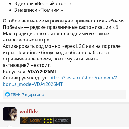
3 декали «Вечный огонь»
3 надписи «Помним!»
Особое внимание игроков уже привлёк стиль «Знамя
Победы» — редкие праздничные кастомизации к 9
Мая традиционно считаются одними из самых
атмосферных в игре.
Активировать код можно через LGC или на портале
игры. Подобные бонус-коды обычно работают
ограниченное время, поэтому затягивать с
активацией не стоит.
Бонус-код:
VDAY2026MT
Активируем код тут:
https://lesta.ru/shop/redeem/?
bonus_mode=VDAY2026MT
Р
TIRAN_7
и
Japonamat
е
а
к
wolfldv
ц
и
и
: