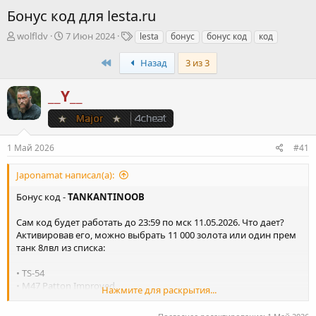
Бонус код для lesta.ru
А
Д
Т
wolfldv
7 Июн 2024
lesta
бонус
бонус код
код
в
а
е
т
т
г
First
Назад
3 из 3
о
а
и
р
н
__Y__
т
а
е
ч
м
а
ы
л
1 Май 2026
#41
а
Japonamat написал(а):
Бонус код -
TANKANTINOOB
Сам код будет работать до 23:59 по мск 11.05.2026. Что дает?
Активировав его, можно выбрать 11 000 золота или один прем
танк 8лвл из списка:
• TS-54
• M47 Patton Improved
Нажмите для раскрытия...
• GSOR 1010 FB
• K-2