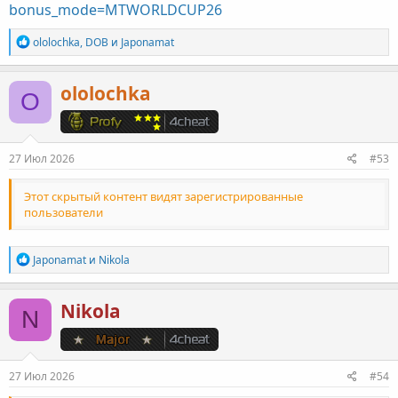
bonus_mode=MTWORLDCUP26
Р
ololochka
,
DOB
и
Japonamat
е
а
к
ololochka
O
ц
и
и
:
27 Июл 2026
#53
Этот скрытый контент видят зарегистрированные
пользователи
Р
Japonamat
и
Nikola
е
а
к
Nikola
N
ц
и
и
:
27 Июл 2026
#54