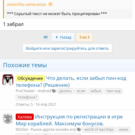
ololochka написал(а):
*** Скрытый текст не может быть процитирован ***
1 забрал
First
Назад
3 из 3
Войдите или зарегистрируйтесь для ответа.
Похожие темы
Что делать, если забыл пин-код
Обсуждение
телефона? (Решение)
ProCheater
Android
делать
если
забыл
пин-код
телефона?
Ответы
5
16 Апр 2021
Инструкция по регистрации в игре
Халява
Мир кораблей. Максимум бонусов.
KISSkin
Рынок других онлайн игр
world of warships
wows