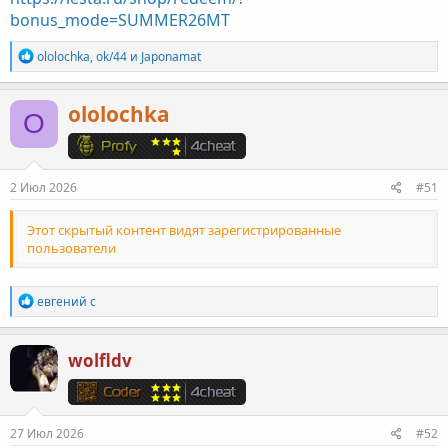
bonus_mode=SUMMER26MT
Р
ololochka
,
ok/44
и
Japonamat
е
а
к
ololochka
O
ц
и
и
:
2 Июл 2026
#51
Этот скрытый контент видят зарегистрированные
пользователи
Р
евгений с
е
а
к
wolfldv
ц
и
и
:
27 Июл 2026
#52