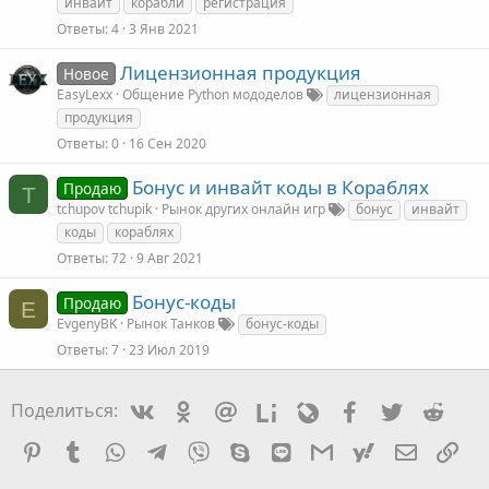
инвайт
корабли
регистрация
Ответы
4
3 Янв 2021
Лицензионная продукция
Новое
EasyLexx
Общение Python мододелов
лицензионная
продукция
Ответы
0
16 Сен 2020
Бонус и инвайт коды в Кораблях
Продаю
T
tchupov tchupik
Рынок других онлайн игр
бонус
инвайт
коды
кораблях
Ответы
72
9 Авг 2021
Бонус-коды
Продаю
E
EvgenyBK
Рынок Танков
бонус-коды
Ответы
7
23 Июл 2019
Vkontakte
Odnoklassniki
Mail.ru
Liveinternet
Livejournal
Facebook
Twitter
Redd
Поделиться:
Pinterest
Tumblr
WhatsApp
Telegram
Viber
Skype
Line
Gmail
yahoomail
Электро
Сс