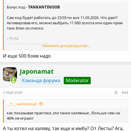
Бонус код -
TANKANTINOOB
Сам код будет работать до 23:59 по мск 11.05.2026. Что дает?
Активировав его, можно выбрать 11 000 золота или один прем
танк 8лвл из списка:
• TS-54
• M47 Patton Improved
Нажмите для раскрытия...
• GSOR 1010 FB
• K-2
И еще 500 боев надо
• GSOR 1008
Japonamat
Бонусом начисляются 14 дней премиум аккаунта за сыгранный
бой после активации бонус кода
Команда форума
Moderator
Однако, есть нюанс, о котором ниже.
Этот бонус код сработает только у тех игроков, которые:
• Последний бой сыграли 75+ и более дней назад
2 Май 2026
#44
После активации кода нужно сыграть хотя бы 1 бой до 12
__Y__ написал(а):
мая, 03:00 МСК, чтобы получить все бонусы! Забирать
танк/голду нужно в разделе «поставки из тыла», в ангаре.
как показывае практика ,эти танки халявные , больше чем на
46% не играют
А ты хотел на халяву, так еще и имбу? От Лесты? Ага,