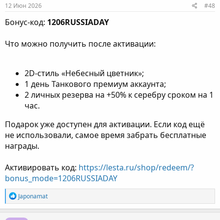
12 Июн 2026
#48
Бонус-код:
1206RUSSIADAY
Что можно получить после активации:
2D-стиль «Небесный цветник»;
1 день Танкового премиум аккаунта;
2 личных резерва на +50% к серебру сроком на 1
час.
Подарок уже доступен для активации. Если код ещё
не использовали, самое время забрать бесплатные
награды.
Активировать код:
https://lesta.ru/shop/redeem/?
bonus_mode=1206RUSSIADAY
Р
Japonamat
е
а
к