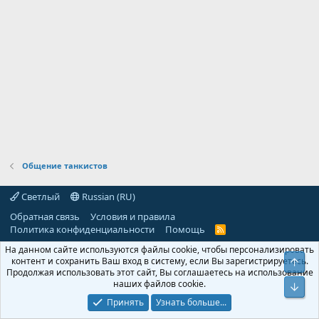
Общение танкистов
Светлый
Russian (RU)
Обратная связь
Условия и правила
Политика конфиденциальности
Помощь
R
S
На данном сайте используются файлы cookie, чтобы персонализировать
S
контент и сохранить Ваш вход в систему, если Вы зарегистрируетесь.
Свер
Продолжая использовать этот сайт, Вы соглашаетесь на использование
наших файлов cookie.
Сниз
Принять
Узнать больше...