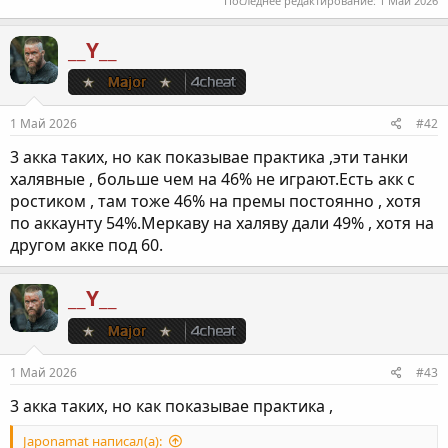
Последнее редактирование:
1 Май 2026
• GSOR 1008
__Y__
Бонусом начисляются 14 дней премиум аккаунта за сыгранный
бой после активации бонус кода
Однако, есть нюанс, о котором ниже.
Этот бонус код сработает только у тех игроков, которые:
• Последний бой сыграли 75+ и более дней назад
1 Май 2026
#42
3 акка таких, но как показывае практика ,эти танки
После активации кода нужно сыграть хотя бы 1 бой до 12
мая, 03:00 МСК, чтобы получить все бонусы! Забирать
халявные , больше чем на 46% не играют.Есть акк с
танк/голду нужно в разделе «поставки из тыла», в ангаре.
ростиком , там тоже 46% на премы постоянно , хотя
по аккаунту 54%.Меркаву на халяву дали 49% , хотя на
другом акке под 60.
__Y__
1 Май 2026
#43
3 акка таких, но как показывае практика ,
Japonamat написал(а):