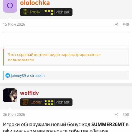
ololochka
O
ц
и
и
:
15 Июн 2026
#49
Этот скрытый контент видят зарегистрированные
пользователи
Р
Johnny89
и
strubtsin
е
а
к
wolfldv
ц
и
и
:
26 Июн 2026
#50
Игроки обнаружили новый бонус-код
SUMMER26MT
в
официальном видеоанонсе события «Летняя