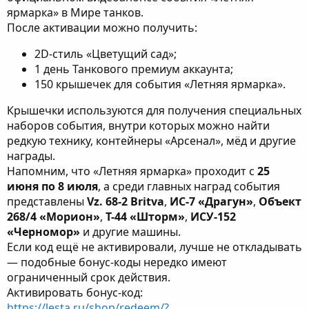
ярмарка» в Мире танков.
После активации можно получить:
2D-стиль «Цветущий сад»;
1 день Танкового премиум аккаунта;
150 крышечек для события «Летняя ярмарка».
Крышечки используются для получения специальных
наборов события, внутри которых можно найти
редкую технику, контейнеры «Арсенал», мёд и другие
награды.
Напомним, что «Летняя ярмарка» проходит с
25
июня по 8 июля
, а среди главных наград события
представлены
Vz. 68-2 Britva
,
ИС-7 «Драгун»
,
Объект
268/4 «Морион»
,
Т-44 «Шторм»
,
ИСУ-152
«Черномор»
и другие машины.
Если код ещё не активировали, лучше не откладывать
— подобные бонус-коды нередко имеют
ограниченный срок действия.
Активировать бонус-код:
https://lesta.ru/shop/redeem/?