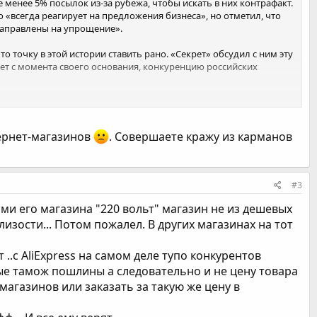
менее 5% посылок из-за рубежа, чтобы искать в них контрафакт.
 «всегда реагирует на предложения бизнеса», но отметил, что
направлены на упрощение».
 точку в этой истории ставить рано. «Секрет» обсудил с ним эту
ет с момента своего основания, конкуренцию российских
ss-vy-po-suti-sovershaete-krazhu/
тернет-магазинов
. Совершаете кражу из карманов
#3
ами его магазина "220 вольт" магазин не из дешевых
изости... Потом пожалел. В других магазинах на тот
.с AliExpress на самом деле тупо конкурентов
ные тамож пошлины а следовательно и не цену товара
магазинов или заказать за такую же цену в