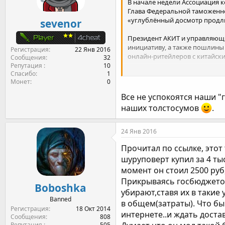
В начале недели Ассоциация к
Глава Федеральной таможенной
«углублённый досмотр продли
sevenor
Президент АКИТ и управляющий
инициативу, а также пошлины
Регистрация
22 Янв 2016
онлайн-ритейлеров с китайски
Сообщения
32
Репутация
10
Спасибо
1
Полный текст
http://secretma
Монет
0
Все не успокоятся наши 
наших толстосумов
.
24 Янв 2016
Прочитал по ссылке, этот 
шуруповерт купил за 4 ты
момент он стоил 2500 руб,
Прикрываясь госбюджетом 
Boboshka
убирают,ставя их в такие
Banned
в общем(затраты). Что бы
Регистрация
18 Окт 2014
интернете..и ждать доста
Сообщения
808
Репутация
505