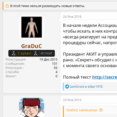
т
т
г
В этой теме нельзя размещать новые ответы.
о
а
и
р
н
24 Янв 2016
т
а
е
ч
В начале недели Ассоциа
м
а
чтобы искать в них контр
ы
л
«всегда реагирует на пре
а
процедуры сейчас, напро
GraDuC
Президент АКИТ и управля
рано. «Секрет» обсудил с
Регистрация
19 Дек 2015
Сообщения
101
с момента своего основан
Репутация
93
Спасибо
4
Монет
0
Полный текст
http://secr
Р
IamGroot
и
eldar1976
е
а
к
24 Янв 2016
ц
и
GraDuC написал(а):
и
: