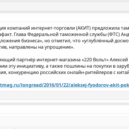
ция компаний интернет-торговли (АКИТ) предложила там
афакт. Глава Федеральной таможенной службы (ФТС) Анд
дложения бизнеса», но отметил, что «углублённый дос
тив, направлены на упрощение».
ющий партнёр интернет-магазина «220 Вольт» Алексей Ф
 ним эту инициативу, а также пошлины на покупки в за
ия, конкуренцию российских онлайн-ритейлеров с китай
etmag.ru/longread/2016/01/22/aleksej-fyodorov-akit-pok