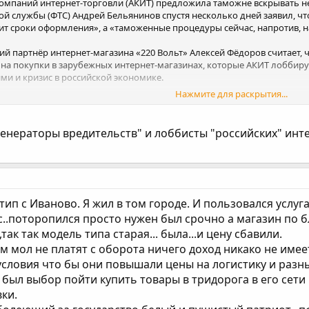
омпаний интернет-торговли (АКИТ) предложила таможне вскрывать не 
 службы (ФТС) Андрей Бельянинов спустя несколько дней заявил, что
т сроки оформления», а «таможенные процедуры сейчас, напротив, 
 партнёр интернет-магазина «220 Вольт» Алексей Фёдоров считает, что
 на покупки в зарубежных интернет-магазинах, которые АКИТ лоббиру
ми и кризис в российской экономике.
Нажмите для раскрытия...
g.ru/longread/2016/01/22/aleksej-fyodorov-akit-pokupaya-na-aliexpre
"генераторы вредительств" и лоббисты "российских" ин
тип с Иваново. Я жил в том городе. И пользовался услуг
с..поторопился просто нужен был срочно а магазин по бл
так так модель типа старая... была...и цену сбавили.
мол не платят с оборота ничего доход никако не имеет .
 условия что бы они повышали цены на логистику и раз
 был выбор пойти купить товары в тридорога в его сети 
вки.