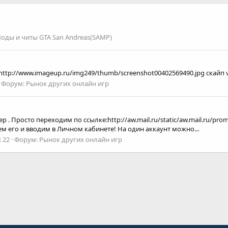
оды и читы GTA San Andreas(SAMP)
http://www.imageup.ru/img249/thumb/screenshot00402569490.jpg скайп 
Форум:
Рынок других онлайн игр
 . Просто переходим по ссылке:http://aw.mail.ru/static/aw.mail.ru/pr
ем его и вводим в Личном кабинете! На один аккаунт можно...
 22
Форум:
Рынок других онлайн игр