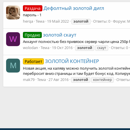
Дефолтный золотой дигл
Раздача
пароль - 1
herqa
Тема
19 Май 2022
Ответы: 0
Форум:
М
золотой
золотой скаут
Продаю
W
Аккаунт полностью без привязок сервер чарли цена 250р 
wolodan
Тема
19 Окт 2016
Ответы: 0
золотой
скаут
ЗОЛОТОЙ КОНТЕЙНЕР
Работает
M
Новая акция, на халяву можно получить золотой контейнер
перебросит вниз страницы и там будет бонус код. Копиру
mak79
Тема
27 Авг 2016
Ответы:
золотой
контейнер