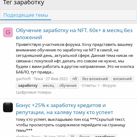
Тег заработку
Подходящие темы
Обучение заработку на NFT. 60к+ в месяц без
G
вложений
Приветствую участников форума. Хочу представить вашему
вниманию обучение по заработку на NFT в самой, на
сегодняшний день, актуальной сфере. Данная тема никак не
связана с покупкой нфт, делать это совсем не нужно, мы
будем с вами работать в другом направлении. Это не кнопка
БАБЛО, тут правда...
gachinft
Тема
27 Фев 2022
nft
без вложений
вложений
Ответы: 1
Форум:
заработку
месяц
обучение
Цифровые товары
Бонус +25% к заработку кредитов и
репутации, на халяву тому кто успеет
тому кто успеет, выкладываю пин код ***Скрытый текст,
чтобы просмотреть содержимое перейдите на страницу
темы***
sheber
Тема
26 Апр 2016
25
бонус
заработку