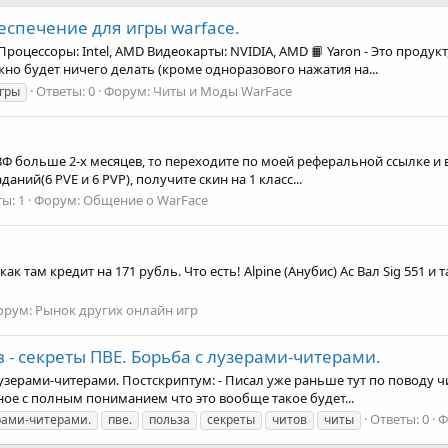
еспечение для игры warface.
оцессоры: Intel, AMD Видеокарты: NVIDIA, AMD 📙 Yaron - Это продук
жно будет ничего делать (кроме одноразового нажатия на...
Ответы: 0
Форум:
Читы и Моды WarFace
гры
 ВФ больше 2-х месяцев, то переходите по моей реферальной ссылке и 
аний(6 PVE и 6 PVP), получите скин на 1 класс...
ы: 1
Форум:
Общение о WarFace
как там кредит на 171 рубль. Что есть! Alpine (Анубис) Ас Вал Sig 551
орум:
Рынок других онлайн игр
в - секреты ПВЕ. Борьба с лузерами-читерами.
лузерами-читерами. Постскриптум: - Писал уже раньше тут по поводу чи
ное с полным пониманием что это вообще такое будет...
Ответы: 0
Ф
рами-читерами.
пве.
польза
секреты
читов
читы