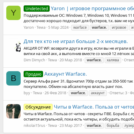
Yaron | игровое программное об
Undetected
Y
Поддерживаемые ОС: Windows 7, Windows 10, Windows 11 Пр
достаточно хорошо подходит для бустеров, т.к. вам не ну
Yaron
Тема
5 Мар 2024
warface
warface.
игровое
и
Для тех кто не играл больше 2-х месяцев.
АКЦИЯ ОТ WF: возврати друга в игру, если вы не играли в
випки на свой акк, а выполнив вместе со мной 12 лёгких зад
Dim Dimych
Тема
20 Мар 2018
Ответ
warface.
халява
Аккаунт Warface.
Продаю
B
Сервер Альфа ранг 31. Вдонатил 700р отдам за 350-500 так 
покупателю. Обмен на абсалютную власть ранг пох.
byy
Тема
26 Фев 2018
Ответы: 3
Ф
warface.
аккаунт
Читы в Warface. Польза от чито
Обсуждение
Читы в Warface. Польза от читов - секреты ПВЕ. Борьба с 
остается актуальной, пока есть читеры, и обсудить подоб
nikolai15rus
Тема
23 Мар 2017
warface.
борьба
лузе