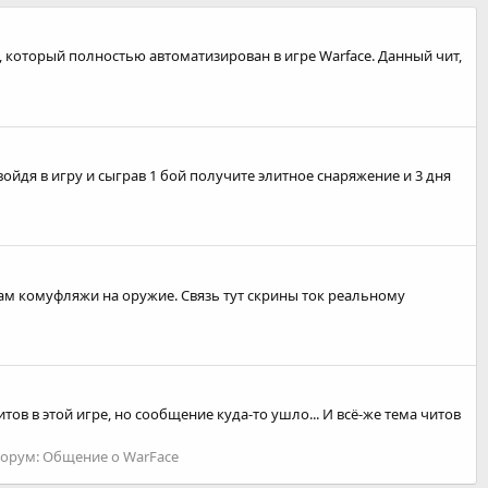
т, который полностью автоматизирован в игре Warface. Данный чит,
войдя в игру и сыграв 1 бой получите элитное снаряжение и 3 дня
 и там комуфляжи на оружие. Связь тут скрины ток реальному
тов в этой игре, но сообщение куда-то ушло... И всё-же тема читов
орум:
Общение о WarFace